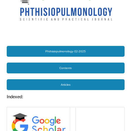
Phthisiopulmonology 02-2025
Contents
Articles
Indexed: