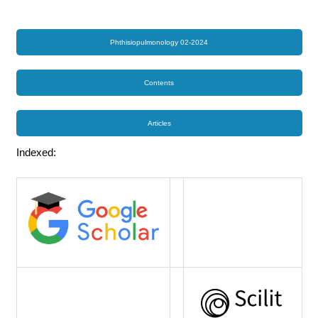
Phthisiopulmonology 02-2024
Contents
Articles
Indexed: