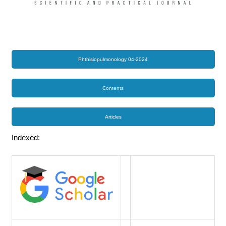
Phthisiopulmonology 04-2024
Contents
Articles
Indexed: