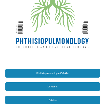
Phthisiopulmonology 03-2024
Contents
Articles