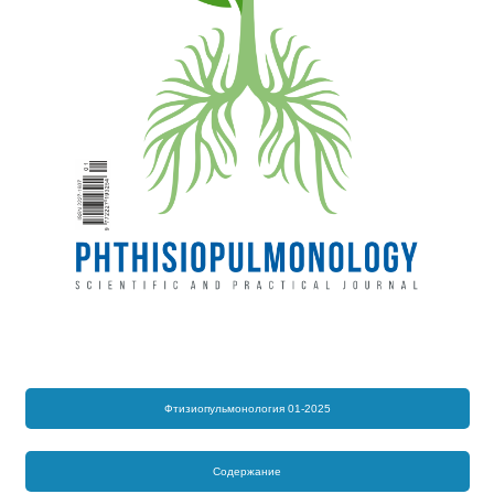
Фтизиопульмонология 01-2025
Содержание