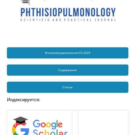
Фтизиопульмонология 02-2025
Содержание
Статьи
Индексируется: