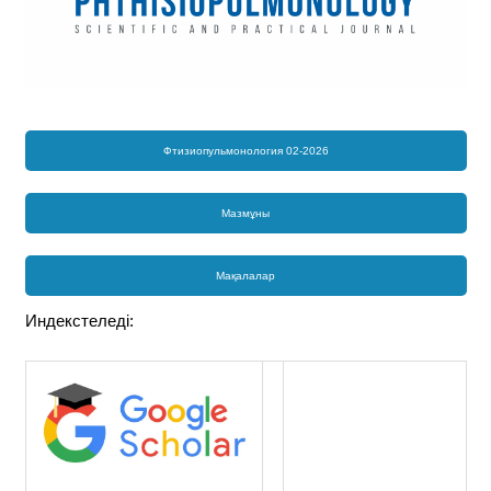
Фтизиопульмонология 02-2026
Мазмұны
Мақалалар
Индекстеледі: