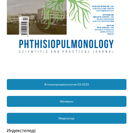
Фтизиопульмонология 03-2025
Мазмұны
Мақалалар
Индекстеледі: