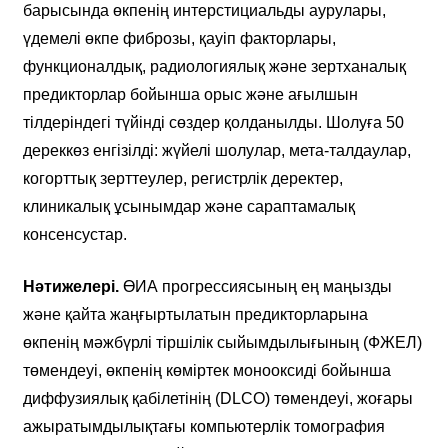
барысында өкпенің интерстициальды аурулары,
үдемелі өкпе фиброзы, қауіп факторлары,
функционалдық, радиологиялық және зертханалық
предикторлар бойынша орыс және ағылшын
тілдеріндегі түйінді сөздер қолданылды. Шолуға 50
дереккөз енгізілді: жүйелі шолулар, мета-талдаулар,
когорттық зерттеулер, регистрлік деректер,
клиникалық ұсынымдар және сараптамалық
консенсустар.
Нәтижелері.
ӨИА прогрессиясының ең маңызды
және қайта жаңғыртылатын предикторларына
өкпенің мәжбүрлі тіршілік сыйымдылығының (ФЖЕЛ)
төмендеуі, өкпенің көміртек монооксиді бойынша
диффузиялық қабілетінің (DLCO) төмендеуі, жоғары
ажыратымдылықтағы компьютерлік томография