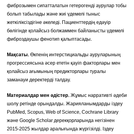
фиброзымен сипатталатын гетерогенді аурулар тобы
болып табылады және жиі үдемелі тыныс
жеткіліксіздігіне әкеледі. Пациенттердің едәуір
бөлігінде қолайсыз болжаммен байланысты үдемелі
фиброздаушы фенотип қалыптасады.
Мақсаты.
Өкпенің интерстициальды ауруларының
прогрессиясына әсер ететін қауіп факторлары мен
қолайсыз ағымының предикторлары туралы
заманауи деректерді талдау.
Материалдар мен әдістер.
Жұмыс нарративті әдеби
шолу ретінде орындалды. Жарияланымдарды іздеу
PubMed, Scopus, Web of Science, Cochrane Library
және Google Scholar дерекқорларында негізінен
2015-2025 жылдар аралығында жүргізілді. Іздеу