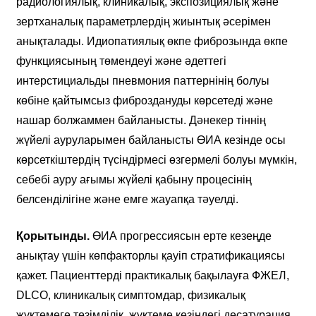
радиологиялық, клиникалық, экспозициялық және
зертханалық параметрлердің жиынтық әсерімен
анықталады. Идиопатиялық өкпе фиброзында өкпе
функциясының төмендеуі және әдеттегі
интерстициальды пневмония паттернінің болуы
көбіне қайтымсыз фиброздануды көрсетеді және
нашар болжаммен байланысты. Дәнекер тіннің
жүйелі ауруларымен байланысты ӨИА кезінде осы
көрсеткіштердің түсіндірмесі өзгермелі болуы мүмкін,
себебі ауру ағымы жүйелі қабыну процесінің
белсенділігіне және емге жауапқа тәуелді.
Қорытынды.
ӨИА прогрессиясын ерте кезеңде
анықтау үшін көпфакторлы қауіп стратификациясы
қажет. Пациенттерді практикалық бақылауға ФЖЕЛ,
DLCO, клиникалық симптомдар, физикалық
жүктемеге төзімділік, жүктеме кезіндегі десатурация