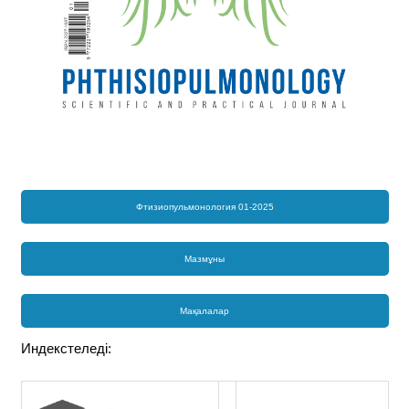
Фтизиопульмонология 01-2025
Мазмұны
Мақалалар
Индекстеледі: