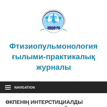
Skip
to
content
Фтизиопульмонология
ғылыми-практикалық
журналы
NAVIGATION
ӨКПЕНІҢ ИНТЕРСТИЦИАЛДЫ