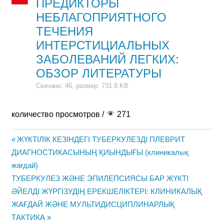
ПРЕДИКТОРЫ
НЕБЛАГОПРИЯТНОГО
ТЕЧЕНИЯ
ИНТЕРСТИЦИАЛЬНЫХ
ЗАБОЛЕВАНИЙ ЛЕГКИХ:
ОБЗОР ЛИТЕРАТУРЫ
Скачано: 46, размер: 731.8 KB
количество просмотров /
271
Previous
ЖҮКТІЛІК КЕЗІНДЕГІ ТУБЕРКУЛЕЗДІ ПЛЕВРИТ
Жазба
ДИАГНОСТИКАСЫНЫҢ ҚИЫНДЫҒЫ (клиникалық
Post:
жағдай)
навигациясы
Next
ТУБЕРКУЛЕЗ ЖӘНЕ ЭПИЛЕПСИЯСЫ БАР ЖҮКТІ
Post:
ӘЙЕЛДІ ЖҮРГІЗУДІҢ ЕРЕКШЕЛІКТЕРІ: КЛИНИКАЛЫҚ
ЖАҒДАЙ ЖӘНЕ МУЛЬТИДИСЦИПЛИНАРЛЫҚ
ТАКТИКА