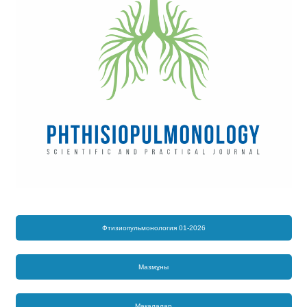
Фтизиопульмонология 01-2026
Мазмұны
Мақалалар