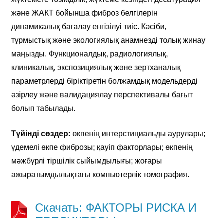
және ЖАКТ бойынша фиброз белгілерін
динамикалық бағалау енгізілуі тиіс. Кәсіби,
тұрмыстық және экологиялық анамнезді толық жинау
маңызды. Функционалдық, радиологиялық,
клиникалық, экспозициялық және зертханалық
параметрлерді біріктіретін болжамдық модельдерді
әзірлеу және валидациялау перспективалы бағыт
болып табылады.
Түйінді сөздер:
өкпенің интерстициальды аурулары;
үдемелі өкпе фиброзы; қауіп факторлары; өкпенің
мәжбүрлі тіршілік сыйымдылығы; жоғары
ажыратымдылықтағы компьютерлік томография.
Скачать: ФАКТОРЫ РИСКА И