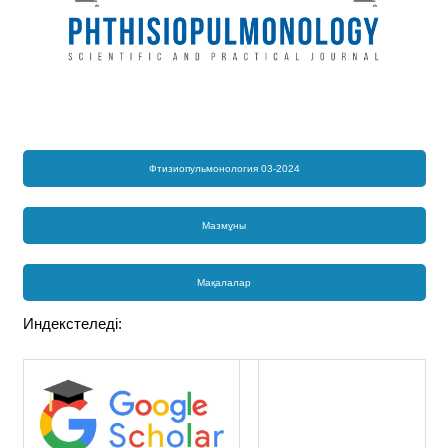
Фтизиопульмонология 03-2024
Мазмұны
Мақалалар
Индекстеледі: