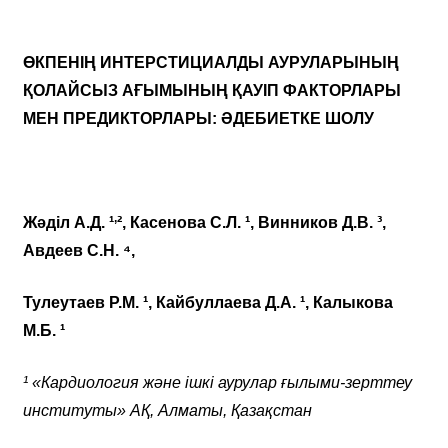
ӨКПЕНІҢ ИНТЕРСТИЦИАЛДЫ АУРУЛАРЫНЫҢ
ҚОЛАЙСЫЗ АҒЫМЫНЫҢ ҚАУІП ФАКТОРЛАРЫ
МЕН ПРЕДИКТОРЛАРЫ: ӘДЕБИЕТКЕ ШОЛУ
,
Жәділ А.Д. ¹
², Касенова С.Л. ¹, Винников Д.В. ³,
Авдеев С.Н.
⁴
,
Тулеутаев Р.М. ¹, Кайбуллаева Д.А. ¹, Калыкова
М.Б. ¹
¹ «Кардиология және ішкі аурулар ғылыми-зерттеу
институты» АҚ, Алматы, Қазақстан