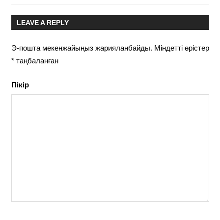
LEAVE A REPLY
Э-пошта мекенжайыңыз жарияланбайды.
Міндетті өрістер
*
таңбаланған
Пікір