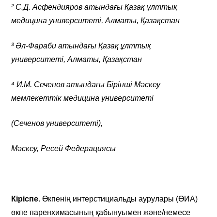
² С.Д. Асфендияров атындағы Қазақ ұлттық
медицина университеті, Алматы, Қазақстан
³ Әл-Фараби атындағы Қазақ ұлттық
университеті, Алматы, Қазақстан
⁴
И.М. Сеченов атындағы Бірінші Мәскеу
мемлекеттік медицина университеті
(Сеченов университеті),
Мәскеу, Ресей Федерациясы
Кіріспе.
Өкпенің интерстициальды аурулары (ӨИА)
өкпе паренхимасының қабынуымен және/немесе