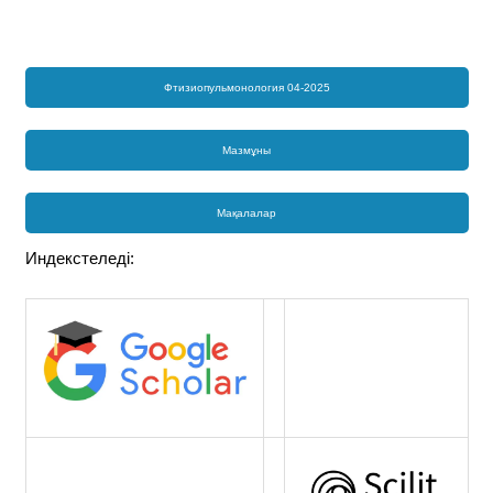
Фтизиопульмонология 04-2025
Мазмұны
Мақалалар
Индекстеледі: