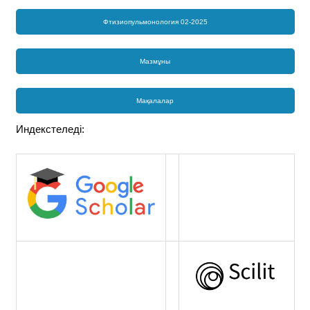
Фтизиопульмонология 02-2025
Мазмұны
Мақалалар
Индекстеледі: