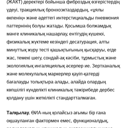
(ЖАКТ) деректері бойынша фиброздық өзгерістердің
үдеуі, тракциялық бронхоэктаздардың, «ұялы
өкпенің» және әдеттегі интерстициальды пневмония
паттернінің болуы жатады. Қосымша болжамдық
мәнге клиникалық нашарлау, ентігудің күшеюі,
физикалық жүктеме кезіндегі десатурация, алты
минуттық жүру тесті қашықтығының қысқаруы, егде
жас, темекі шегу, сондай-ақ кәсіби, тұрмыстық және
экологиялық ингаляциялық әсерлер ие. Зертханалық
және молекулалық маркерлер қауіп-қатерді
бағалауды толықтыра алады, алайда олардың
көпшілігі күнделікті клиникалық тәжірибеде дербес
қолдану үшін жеткілікті стандартталмаған.
Талқылау.
ӨИА-ның қолайсыз ағымы бір ғана
оқшауланған фактормен емес, функционалдық,