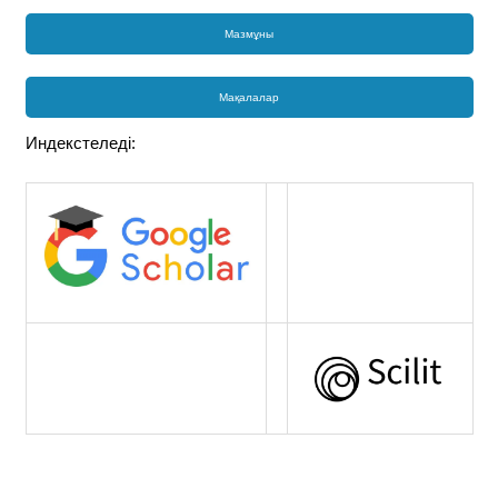
Мазмұны
Мақалалар
Индекстеледі: