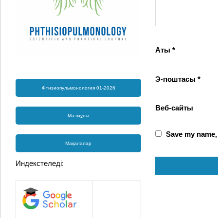
Аты
*
Э-поштасы
*
Фтизиопульмонология 01-2026
Веб-сайты
Мазмұны
Save my name, e
Мақалалар
Индекстеледі: