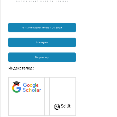
Фтизиопульмонология 04-2025
Мазмұны
Мақалалар
Индекстеледі: