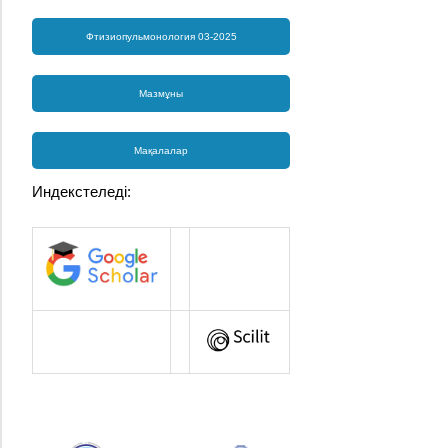
Фтизиопульмонология 03-2025
Мазмұны
Мақалалар
Индекстеледі: