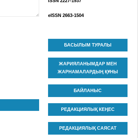
ISSN 2227-1937
R
c
C
h
eISSN
2663-1504
H
f
o
r
:
БАСЫЛЫМ ТУРАЛЫ
ЖАРИЯЛАНЫМДАР МЕН
ЖАРНАМАЛАРДЫҢ ҚҰНЫ
БАЙЛАНЫС
РЕДАКЦИЯЛЫҚ КЕҢЕС
РЕДАКЦИЯЛЫҚ САЯСАТ