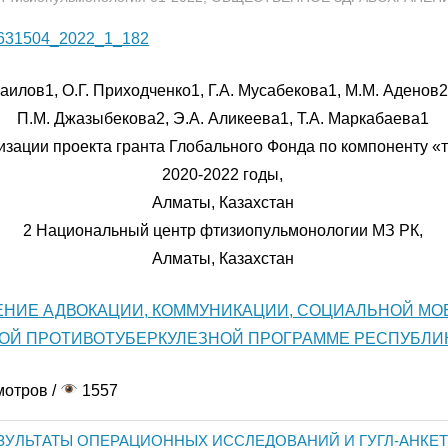
6631504_2022_1_182
илов1, О.Г. Приходченко1, Г.А. Мусабекова1, М.М. Аденов2,
П.М. Джазыбекова2, Э.А. Аликеева1, Т.А. Маркабаева1
изации проекта гранта Глобального Фонда по компоненту «
2020-2022 годы,
Алматы, Казахстан
2 Национальный центр фтизиопульмонологии МЗ РК,
Алматы, Казахстан
ЕНИЕ АДВОКАЦИИ, КОММУНИКАЦИИ, СОЦИАЛЬНОЙ МО
Й ПРОТИВОТУБЕРКУЛЕЗНОЙ ПРОГРАММЕ РЕСПУБЛИК
мотров /
1557
УЛЬТАТЫ ОПЕРАЦИОННЫХ ИССЛЕДОВАНИЙ И ГУГЛ-АНКЕ