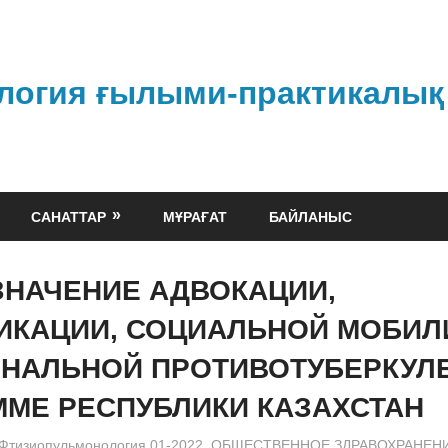
логия ғылыми-практикалық
САНАТТАР
МҰРАҒАТ
БАЙЛАНЫС
ЗНАЧЕНИЕ АДВОКАЦИИ,
ИКАЦИИ, СОЦИАЛЬНОЙ МОБИЛ
ОНАЛЬНОЙ ПРОТИВОТУБЕРКУЛ
ММЕ РЕСПУБЛИКИ КАЗАХСТАН
admin
Фтизиопульмонология 01-2022
,
ОБЩЕСТВЕННОЕ ЗДРАВОХРАНЕН