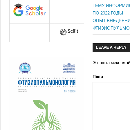
Жазба
ТЕМУ ИНФОРМИР
Post:
ПО 2022 ГОДЫ
навигац
Next
ОПЫТ ВНЕДРЕН
Post:
ФТИЗИОПУЛЬМО
LEAVE A REPLY
Э-пошта мекенжа
Пікір