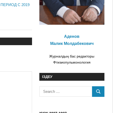
ПЕРИОД С 2019
Аденов
Малик Молдабекович
Журналдың бас редакторы
Фтизиопульмонология
ІЗДЕУ
S
S
e
E
a
A
r