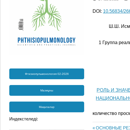
DOI:
10.56834/2
Ш.Ш. Исма
1 Группа реал
Фтизиопульмонология 02-2026
РОЛЬ И ЗНАЧ
Мазмұны
НАЦИОНАЛЬНО
Мақалалар
количество прос
Индекстеледі:
Previous
ОСНОВНЫЕ РЕЗ