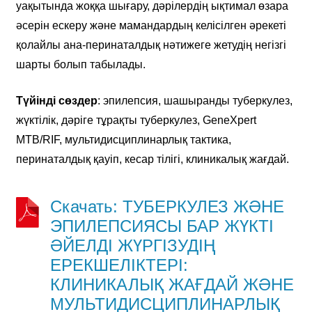
уақытында жоққа шығару, дәрілердің ықтимал өзара
әсерін ескеру және мамандардың келісілген әрекеті
қолайлы ана-перинаталдық нәтижеге жетудің негізгі
шарты болып табылады.
Түйінді сөздер
: эпилепсия, шашыранды туберкулез,
жүктілік, дәріге тұрақты туберкулез, GeneXpert
MTB/RIF, мультидисциплинарлық тактика,
перинаталдық қауіп, кесар тілігі, клиникалық жағдай.
Скачать: ТУБЕРКУЛЕЗ ЖӘНЕ
ЭПИЛЕПСИЯСЫ БАР ЖҮКТІ
ӘЙЕЛДІ ЖҮРГІЗУДІҢ
ЕРЕКШЕЛІКТЕРІ:
КЛИНИКАЛЫҚ ЖАҒДАЙ ЖӘНЕ
МУЛЬТИДИСЦИПЛИНАРЛЫҚ