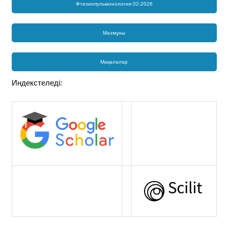
Фтизиопульмонология 02-2026
Мазмұны
Мақалалар
Индекстеледі: