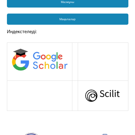
Мазмұны
Мақалалар
Индекстеледі: