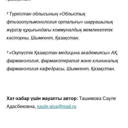
² Түркістан облысының «Облыстық
фтизиопульмонология орталығы» шаруашылық
жүргізу құқығындағы коммуналдық мемлекеттік
кәсіпорны, Шымкент, Қазақстан.
³ «Оңтүстік Қазақстан медицина академиясы» АҚ,
фармакология, фармакотерапия және клиникалық
фармакология кафедрасы, Шымкент, Қазақстан.
Хат-хабар үшін жауапты автор:
Ташимова Сауле
Адасбековна,
saule-aiva@mail.ru