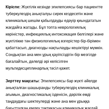
Кіріспе:
Жүктілік кезінде эпилепсиясы бар пациентте
туберкулездің анықталуы сирек кездесетін және
клиникалық шешім қабылдауды едәуір қиындататын
жағдайға жатады. Бұл топта неврологиялық
көріністер, инфекциялық интоксикация белгілері және
жүктілікке тән физиологиялық өзгерістер бір-бірімен
қабаттасып, диагнозды нақтылауды кешіктіруі мүмкін.
Сондықтан ана мен ұрық қауіпсіздігін бір мезгілде
бағалайтын, дәлелді әрі келісілген
мультидисциплинарлық тәсіл қажет.
Зерттеу мақсаты
: Эпилепсиясы бар жүкті әйелде
анықталған шашыранды туберкулездің клиникалық
ағымын, диагностикалық ізденісін, дәрілік емді
таңдаудағы шектеулерді және ана мен ұрыққа
бағытталған емдеу тактикасын клиникалық жағдай