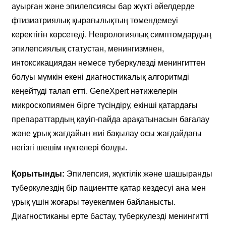
ауырған және эпилепсиясы бар жүкті әйелдерде
фтизиатриялық қырағылықтың төмендемеуі
керектігін көрсетеді. Неврологиялық симптомдардың
эпилепсиялық статустан, менингизмнен,
интоксикациядан немесе туберкулезді менингиттен
болуы мүмкін екені диагностикалық алгоритмді
кеңейтуді талап етті. GeneXpert нәтижелерін
микроскопиямен бірге түсіндіру, екінші қатардағы
препараттардың қауіп-пайда арақатынасын бағалау
және ұрық жағдайын жиі бақылау осы жағдайдағы
негізгі шешім нүктелері болды.
Қорытынды:
Эпилепсия, жүктілік және шашыранды
туберкулездің бір пациентте қатар кездесуі ана мен
ұрық үшін жоғары тәуекелмен байланысты.
Диагностиканы ерте бастау, туберкулезді менингитті