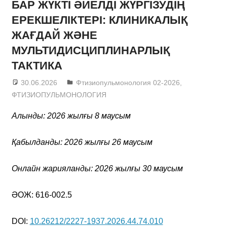
БАР ЖҮКТІ ӘЙЕЛДІ ЖҮРГІЗУДІҢ
ЕРЕКШЕЛІКТЕРІ: КЛИНИКАЛЫҚ
ЖАҒДАЙ ЖӘНЕ
МУЛЬТИДИСЦИПЛИНАРЛЫҚ
ТАКТИКА
30.06.2026
admin
Фтизиопульмонология 02-2026
,
ФТИЗИОПУЛЬМОНОЛОГИЯ
Алынды: 2026 жылғы 8 маусым
Қабылданды: 2026 жылғы
26 маусым
Онлайн жарияланды: 2026 жылғы 30 маусым
ӘОЖ: 616-002.5
DOI:
10.26212/2227-1937.2026.44.74.010