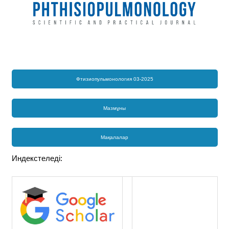
Фтизиопульмонология 03-2025
Мазмұны
Мақалалар
Индекстеледі: