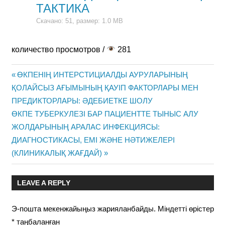
ТАКТИКА
Скачано: 51, размер: 1.0 MB
количество просмотров /
281
Previous
ӨКПЕНІҢ ИНТЕРСТИЦИАЛДЫ АУРУЛАРЫНЫҢ
Жазба
ҚОЛАЙСЫЗ АҒЫМЫНЫҢ ҚАУІП ФАКТОРЛАРЫ МЕН
Post:
ПРЕДИКТОРЛАРЫ: ӘДЕБИЕТКЕ ШОЛУ
навигациясы
Next
ӨКПЕ ТУБЕРКУЛЕЗІ БАР ПАЦИЕНТТЕ ТЫНЫС АЛУ
Post:
ЖОЛДАРЫНЫҢ АРАЛАС ИНФЕКЦИЯСЫ:
ДИАГНОСТИКАСЫ, ЕМІ ЖӘНЕ НӘТИЖЕЛЕРІ
(КЛИНИКАЛЫҚ ЖАҒДАЙ)
LEAVE A REPLY
Э-пошта мекенжайыңыз жарияланбайды.
Міндетті өрістер
*
таңбаланған