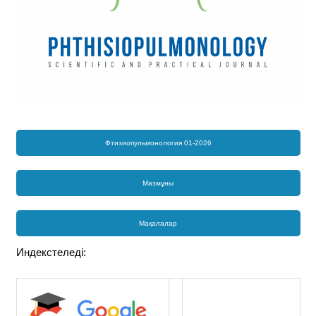
Фтизиопульмонология 01-2026
Мазмұны
Мақалалар
Индекстеледі: