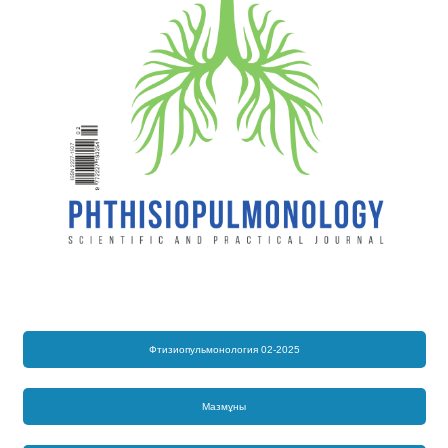
Фтизиопульмонология 02-2025
Мазмұны