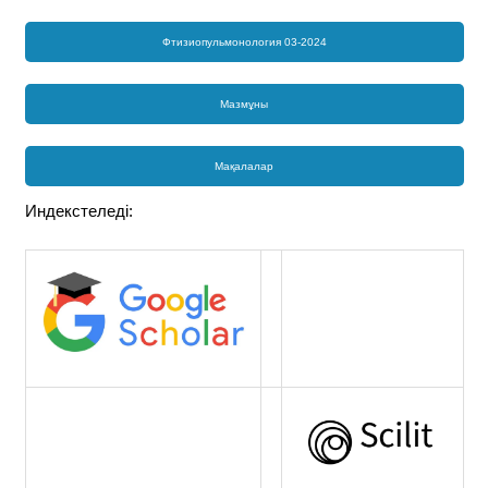
Фтизиопульмонология 03-2024
Мазмұны
Мақалалар
Индекстеледі: