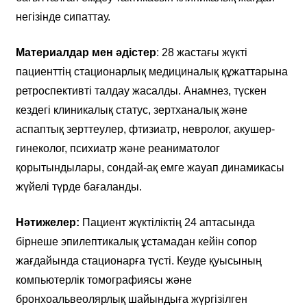
негізінде сипаттау.
Материалдар мен әдістер
: 28 жастағы жүкті
пациенттің стационарлық медициналық құжаттарына
ретроспективті талдау жасалды. Анамнез, түскен
кездегі клиникалық статус, зертханалық және
аспаптық зерттеулер, фтизиатр, невролог, акушер-
гинеколог, психиатр және реаниматолог
қорытындылары, сондай-ақ емге жауап динамикасы
жүйелі түрде бағаланды.
Нәтижелер:
Пациент жүктіліктің 24 аптасында
бірнеше эпилептикалық ұстамадан кейін сопор
жағдайында стационарға түсті. Кеуде қуысының
компьютерлік томографиясы және
бронхоальвеолярлық шайындыға жүргізілген