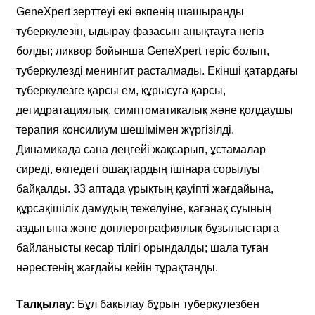
GeneXpert зерттеуі екі өкпенің шашыранды
туберкулезін, ыдырау фазасын анықтауға негіз
болды; ликвор бойынша GeneXpert теріс болып,
туберкулезді менингит расталмады. Екінші қатардағы
туберкулезге қарсы ем, құрысуға қарсы,
дегидратациялық, симптоматикалық және қолдаушы
терапия консилиум шешімімен жүргізілді.
Динамикада сана деңгейі жақсарып, ұстамалар
сиреді, өкпедегі ошақтардың ішінара сорылуы
байқалды. 33 аптада ұрықтың қауіпті жағдайына,
құрсақішілік дамудың тежелуіне, қағанақ суының
аздығына және доплерографиялық бұзылыстарға
байланысты кесар тілігі орындалды; шала туған
нәрестенің жағдайы кейін тұрақтанды.
Талқылау
: Бұл бақылау бұрын туберкулезбен