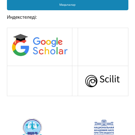
Мақалалар
Индекстеледі: