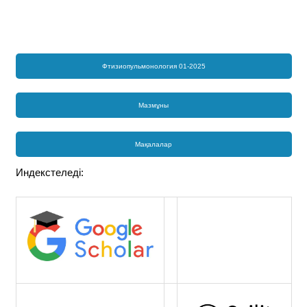
Фтизиопульмонология 01-2025
Мазмұны
Мақалалар
Индекстеледі: