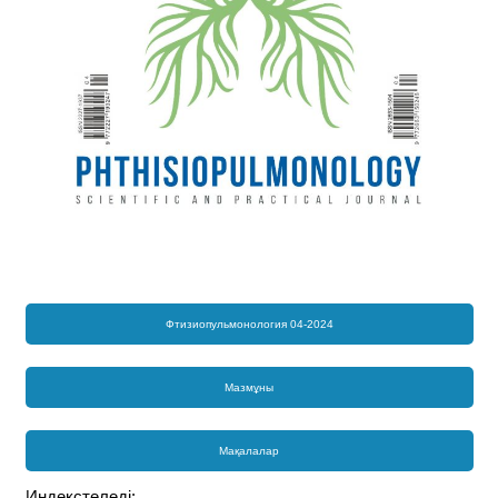
Фтизиопульмонология 04-2024
Мазмұны
Мақалалар
Индекстеледі: