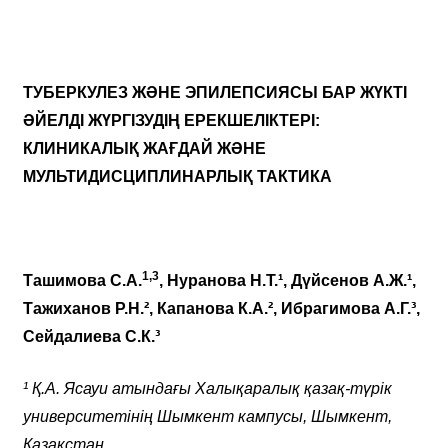
ТУБЕРКУЛЕЗ ЖӘНЕ ЭПИЛЕПСИЯСЫ БАР ЖҮКТІ
ӘЙЕЛДІ ЖҮРГІЗУДІҢ ЕРЕКШЕЛІКТЕРІ:
КЛИНИКАЛЫҚ ЖАҒДАЙ ЖӘНЕ
МУЛЬТИДИСЦИПЛИНАРЛЫҚ ТАКТИКА
1,3
Ташимова С.А.
, Нуранова Н.Т.¹, Дүйсенов А.Ж.¹,
Тажиханов Р.Н.², Капанова К.А.², Ибрагимова А.Г.³,
Сейдалиева С.К.³
¹ Қ.А. Ясауи атындағы Халықаралық қазақ-түрік
университетінің Шымкент кампусы, Шымкент,
Қазақстан.