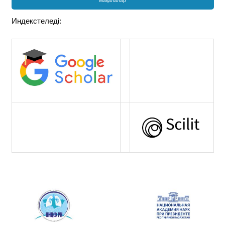
Мақалалар
Индекстеледі: