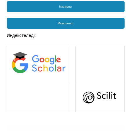
Мазмұны
Мақалалар
Индекстеледі: