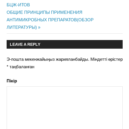
БЦЖ-ИТОВ
навигациясы
Next
ОБЩИЕ ПРИНЦИПЫ ПРИМЕНЕНИЯ
Post:
АНТИМИКРОБНЫХ ПРЕПАРАТОВ(ОБЗОР
ЛИТЕРАТУРЫ)
LEAVE A REPLY
Э-пошта мекенжайыңыз жарияланбайды.
Міндетті өрістер
*
таңбаланған
Пікір