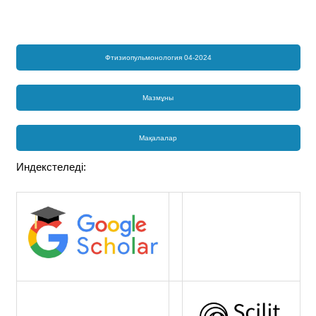
Фтизиопульмонология 04-2024
Мазмұны
Мақалалар
Индекстеледі: