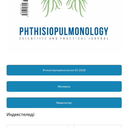
Фтизиопульмонология 02-2026
Мазмұны
Мақалалар
Индекстеледі: