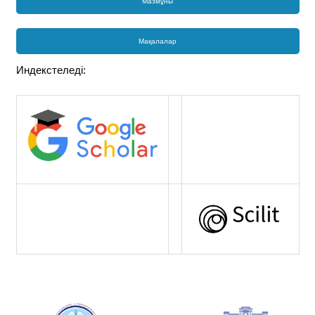
Мазмұны
Мақалалар
Индекстеледі: