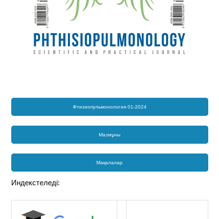
Фтизиопульмонология 01-2024
Мазмұны
Мақалалар
Индекстеледі: