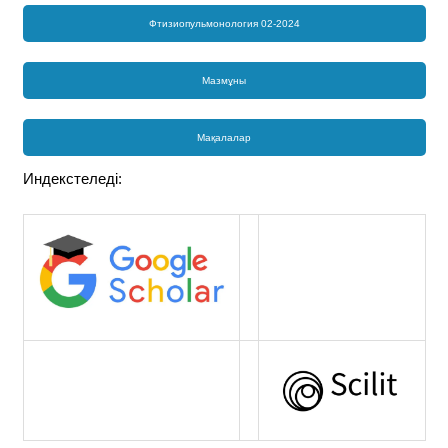
Фтизиопульмонология 02-2024
Мазмұны
Мақалалар
Индекстеледі: