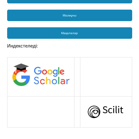
Мазмұны
Мақалалар
Индекстеледі: