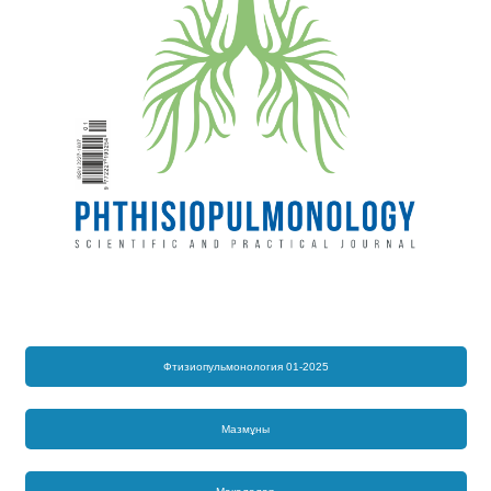
Фтизиопульмонология 01-2025
Мазмұны