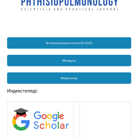
Фтизиопульмонология 02-2025
Мазмұны
Мақалалар
Индекстеледі: