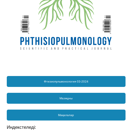
Фтизиопульмонология 03-2024
Мазмұны
Мақалалар
Индекстеледі: