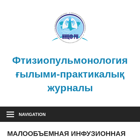
Skip
to
content
Фтизиопульмонология
ғылыми-практикалық
журналы
NAVIGATION
МАЛООБЪЕМНАЯ ИНФУЗИОННАЯ