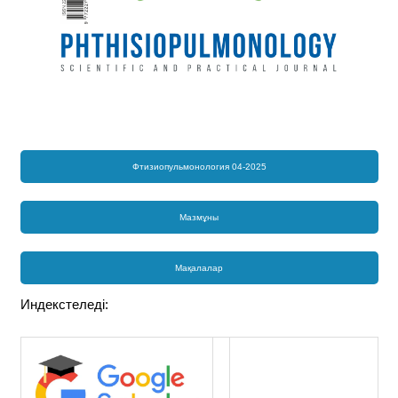
Фтизиопульмонология 04-2025
Мазмұны
Мақалалар
Индекстеледі: