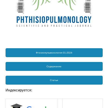
Фтизиопульмонология 01-2024
Содержание
Статьи
Индексируется: