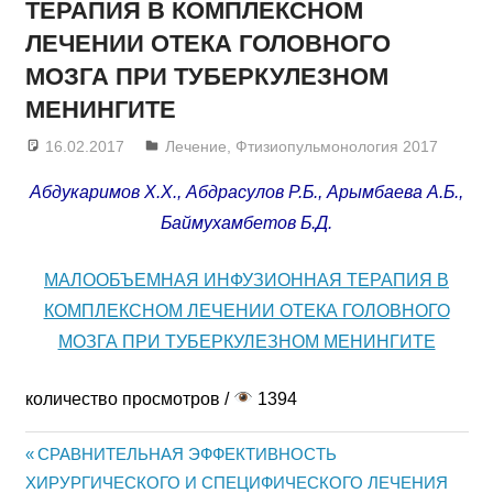
ТЕРАПИЯ В КОМПЛЕКСНОМ
ЛЕЧЕНИИ ОТЕКА ГОЛОВНОГО
МОЗГА ПРИ ТУБЕРКУЛЕЗНОМ
МЕНИНГИТЕ
16.02.2017
admin
Лечение
,
Фтизиопульмонология 2017
Абдукаримов Х.Х., Абдрасулов Р.Б., Арымбаева А.Б.,
Баймухамбетов Б.Д.
МАЛООБЪЕМНАЯ ИНФУЗИОННАЯ ТЕРАПИЯ В
КОМПЛЕКСНОМ ЛЕЧЕНИИ ОТЕКА ГОЛОВНОГО
МОЗГА ПРИ ТУБЕРКУЛЕЗНОМ МЕНИНГИТЕ
количество просмотров /
1394
Предыдущая
СРАВНИТЕЛЬНАЯ ЭФФЕКТИВНОСТЬ
Навигация
ХИРУРГИЧЕСКОГО И СПЕЦИФИЧЕСКОГО ЛЕЧЕНИЯ
запись: