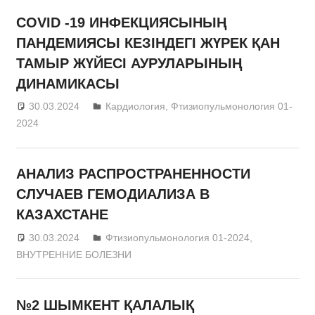
COVID -19 ИНФЕКЦИЯСЫНЫҢ
ПАНДЕМИЯСЫ КЕЗІНДЕГІ ЖҮРЕК ҚАН
ТАМЫР ЖҮЙЕСІ АУРУЛАРЫНЫҢ
ДИНАМИКАСЫ
30.03.2024
admin
Кардиология
,
Фтизиопульмонология 01-
2024
АНАЛИЗ РАСПРОСТРАНЕННОСТИ
СЛУЧАЕВ ГЕМОДИАЛИЗА В
КАЗАХСТАНЕ
30.03.2024
admin
Фтизиопульмонология 01-2024
,
ВНУТРЕННИЕ БОЛЕЗНИ
№2 ШЫМКЕНТ ҚАЛАЛЫҚ