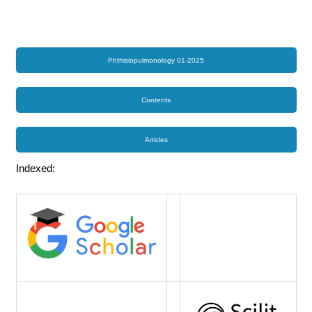
Phthisiopulmonology 01-2025
Contents
Articles
Indexed: