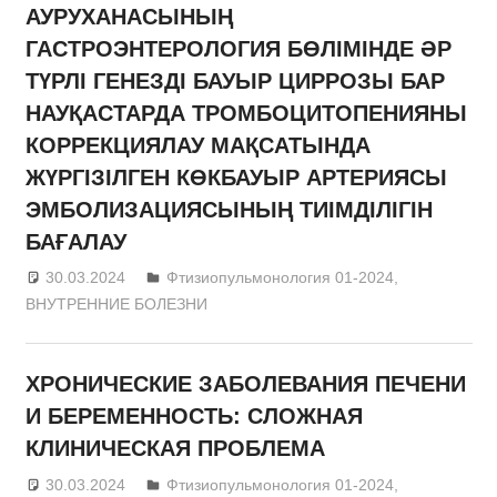
АУРУХАНАСЫНЫҢ
ГАСТРОЭНТЕРОЛОГИЯ БӨЛІМІНДЕ ӘР
ТҮРЛІ ГЕНЕЗДІ БАУЫР ЦИРРОЗЫ БАР
НАУҚАСТАРДА ТРОМБОЦИТОПЕНИЯНЫ
КОРРЕКЦИЯЛАУ МАҚСАТЫНДА
ЖҮРГІЗІЛГЕН КӨКБАУЫР АРТЕРИЯСЫ
ЭМБОЛИЗАЦИЯСЫНЫҢ ТИІМДІЛІГІН
БАҒАЛАУ
30.03.2024
admin
Фтизиопульмонология 01-2024
,
ВНУТРЕННИЕ БОЛЕЗНИ
ХРОНИЧЕСКИЕ ЗАБОЛЕВАНИЯ ПЕЧЕНИ
И БЕРЕМЕННОСТЬ: СЛОЖНАЯ
КЛИНИЧЕСКАЯ ПРОБЛЕМА
30.03.2024
admin
Фтизиопульмонология 01-2024
,