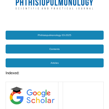
Phthisiopulmonology 03-2025
Contents
Articles
Indexed: