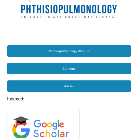
Phthisiopulmonology 02-2023
Contents
Articles
Indexed: