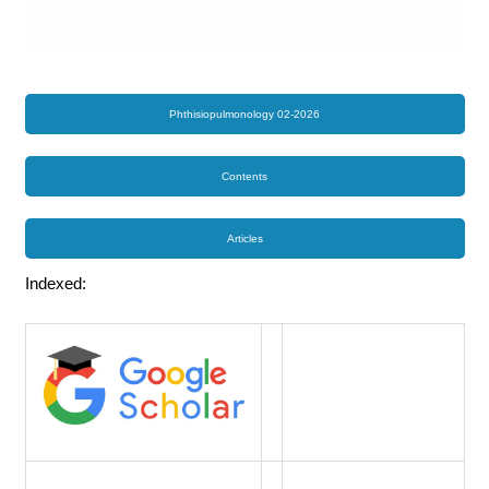
Phthisiopulmonology 02-2026
Contents
Articles
Indexed: