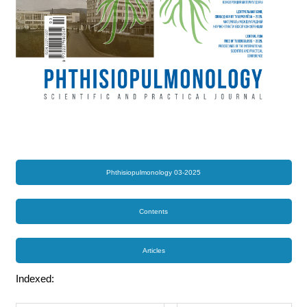
Phthisiopulmonology 03-2025
Contents
Articles
Indexed: