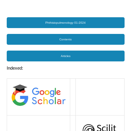
Phthisiopulmonology 01-2024
Contents
Articles
Indexed: