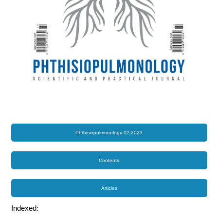
Phthisiopulmonology 02-2023
Contents
Articles
Indexed: