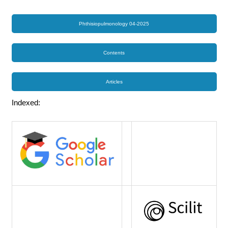
Phthisiopulmonology 04-2025
Contents
Articles
Indexed: