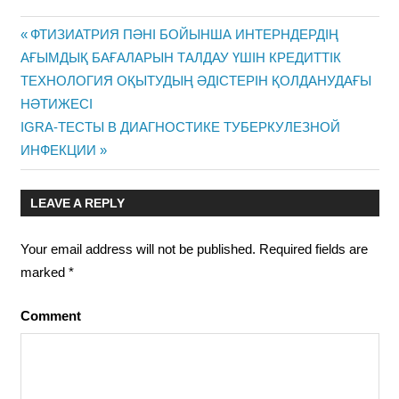
Previous
ФТИЗИАТРИЯ ПӘНІ БОЙЫНША ИНТЕРНДЕРДІҢ
Post
АҒЫМДЫҚ БАҒАЛАРЫН ТАЛДАУ ҮШІН КРЕДИТТІК
Post:
ТЕХНОЛОГИЯ ОҚЫТУДЫҢ ӘДІСТЕРІН ҚОЛДАНУДАҒЫ
navigation
НӘТИЖЕСІ
Next
IGRA-ТЕСТЫ В ДИАГНОСТИКЕ ТУБЕРКУЛЕЗНОЙ
Post:
ИНФЕКЦИИ
LEAVE A REPLY
Your email address will not be published.
Required fields are
marked
*
Comment