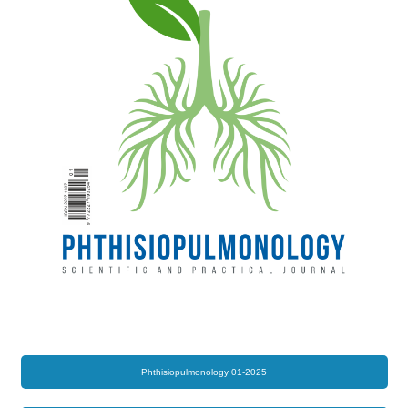
Phthisiopulmonology 01-2025