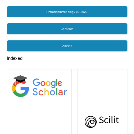
Phthisiopulmonology 02-2023
Contents
Articles
Indexed: