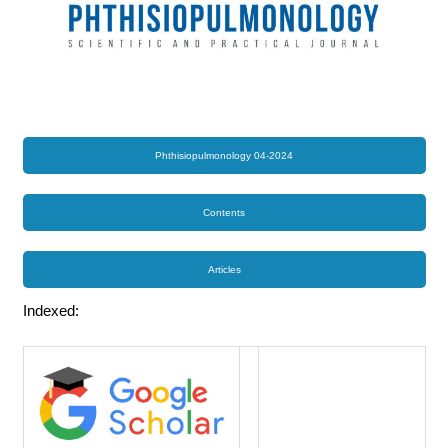
Phthisiopulmonology 04-2024
Contents
Articles
Indexed: