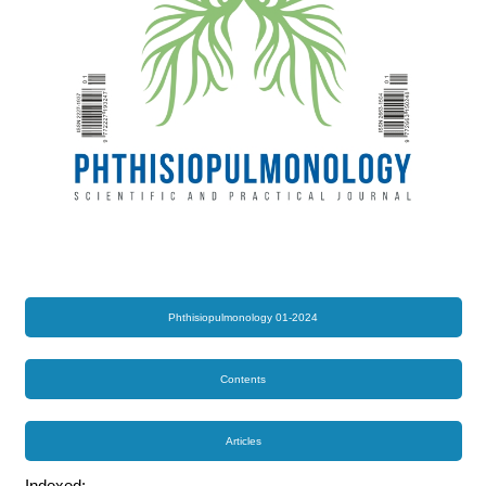
Phthisiopulmonology 01-2024
Contents
Articles
Indexed: