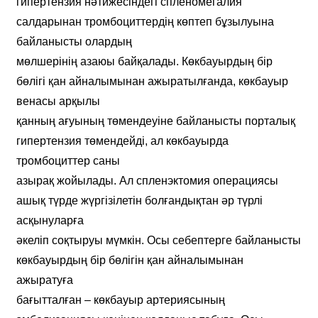
гипертензия нәтижесіндегі спленомегалия
салдарынан тромбоциттердің көптеп бұзылуына
байланысты олардың
мөлшерінің азаюы байқалады. Көкбауырдың бір
бөлігі қан айналымынан ажыратылғанда, көкбауыр
венасы арқылы
қанның ағуының төмендеуіне байланысты порталық
гипертензия төмендейді, ал көкбауырда
тромбоциттер саны
азырақ жойылады. Ал спленэктомия операциясы
ашық түрде жүргізілетін болғандықтан әр түрлі
асқынуларға
әкеліп соқтыруы мүмкін. Осы себептерге байланысты
көкбауырдың бір бөлігін қан айналымынан
ажыратуға
бағытталған – көкбауыр артериясының