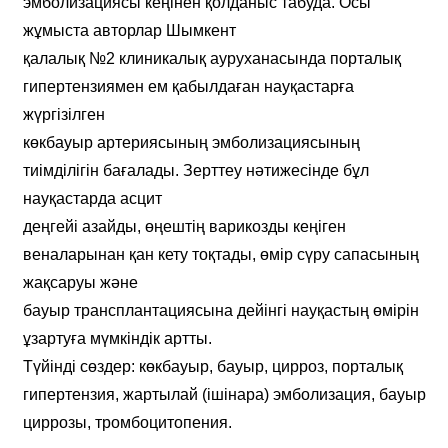
эмболизациясы кеңінен қолданыс табуда. Осы
жұмыста авторлар Шымкент
қалалық №2 клиникалық ауруханасында порталық
гипертензиямен ем қабылдаған науқастарға
жүргізілген
көкбауыр артериясының эмболизациясының
тиімділігін бағалады. Зерттеу нәтижесінде бұл
науқастарда асцит
деңгейі азайды, өңештің варикозды кеңіген
веналарынан қан кету тоқтады, өмір сүру сапасының
жақсаруы және
бауыр трансплантациясына дейінгі науқастың өмірін
ұзартуға мүмкіндік артты.
Түйінді сөздер: көкбауыр, бауыр, цирроз, порталық
гипертензия, жартылай (ішінара) эмболизация, бауыр
циррозы, тромбоцитопения.