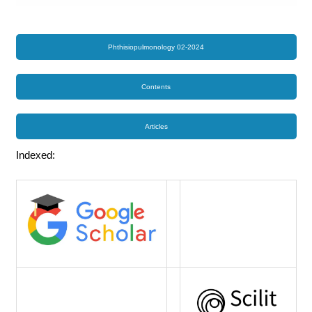
Phthisiopulmonology 02-2024
Contents
Articles
Indexed: