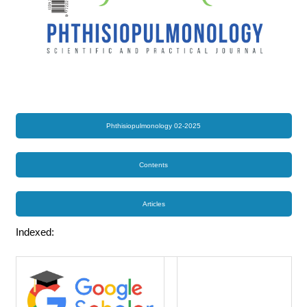
Phthisiopulmonology 02-2025
Contents
Articles
Indexed: