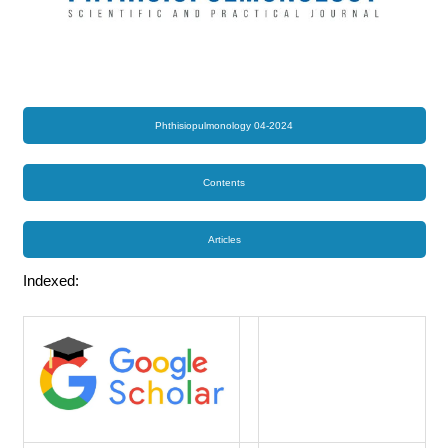
Phthisiopulmonology 04-2024
Contents
Articles
Indexed: