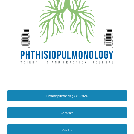
Phthisiopulmonology 03-2024
Contents
Articles