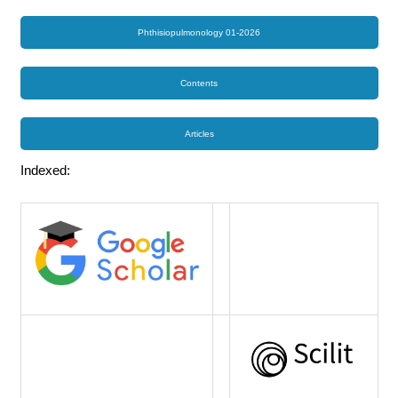
Phthisiopulmonology 01-2026
Contents
Articles
Indexed: