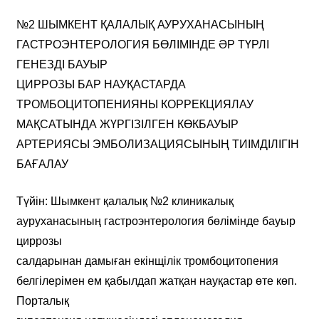
№2 ШЫМКЕНТ ҚАЛАЛЫҚ АУРУХАНАСЫНЫҢ
ГАСТРОЭНТЕРОЛОГИЯ БӨЛІМІНДЕ ӘР ТҮРЛІ
ГЕНЕЗДІ БАУЫР
ЦИРРОЗЫ БАР НАУҚАСТАРДА
ТРОМБОЦИТОПЕНИЯНЫ КОРРЕКЦИЯЛАУ
МАҚСАТЫНДА ЖҮРГІЗІЛГЕН КӨКБАУЫР
АРТЕРИЯСЫ ЭМБОЛИЗАЦИЯСЫНЫҢ ТИІМДІЛІГІН
БАҒАЛАУ
Түйін: Шымкент қалалық №2 клиникалық
ауруханасының гастроэнтерология бөлімінде бауыр
циррозы
салдарынан дамыған екінщілік тромбоцитопения
белгілерімен ем қабылдап жатқан науқастар өте көп.
Порталық