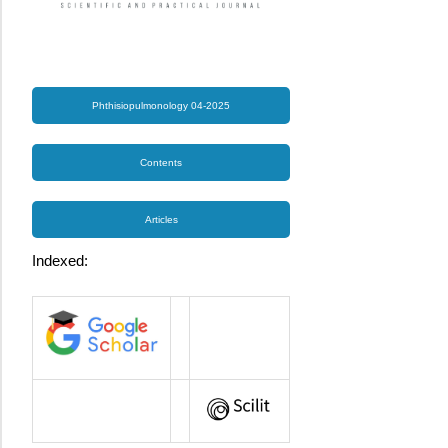
Phthisiopulmonology 04-2025
Contents
Articles
Indexed: