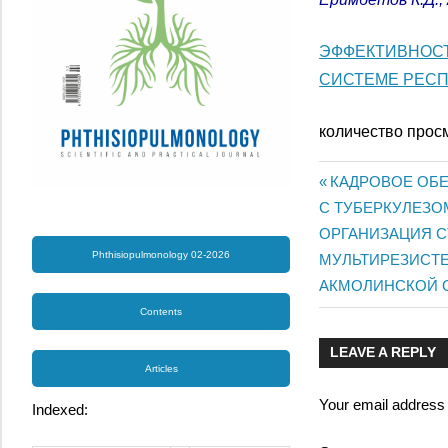
ЭФФЕКТИВНОС
СИСТЕМЕ РЕСП
количество прос
Previous
КАДРОВОЕ ОБЕ
Post
С ТУБЕРКУЛЕЗО
Post:
Next
ОРГАНИЗАЦИЯ 
navigatio
Phthisiopulmonology 02-2026
Post:
МУЛЬТИРЕЗИСТЕ
АКМОЛИНСКОЙ 
Contents
LEAVE A REPLY
Articles
Your email address w
Indexed: