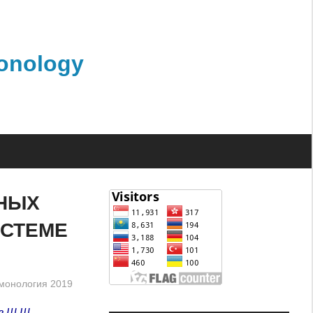
monology
НЫХ
ИСТЕМЕ
монология 2019
в Ш.Ш.