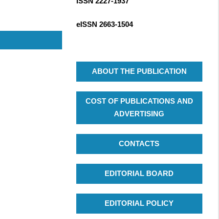
ISSN 2227-1937
R
c
C
h
eISSN
2663-1504
H
f
o
r
:
ABOUT THE PUBLICATION
COST OF PUBLICATIONS AND
ADVERTISING
CONTACTS
EDITORIAL BOARD
EDITORIAL POLICY