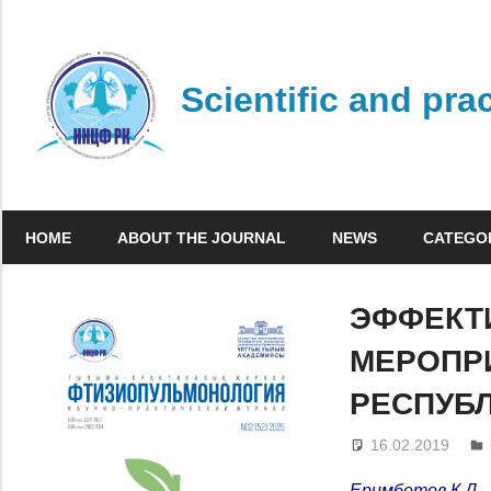
Skip
to
content
Scientific and pra
HOME
ABOUT THE JOURNAL
NEWS
CATEGO
ЭФФЕКТ
МЕРОПР
РЕСПУБЛ
16.02.2019
Еримбетов К.Д.,