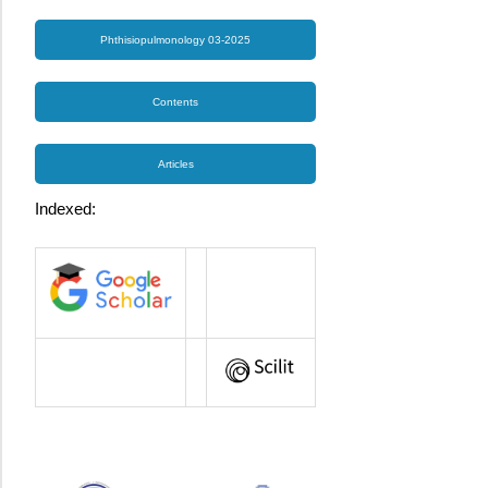
Phthisiopulmonology 03-2025
Contents
Articles
Indexed: