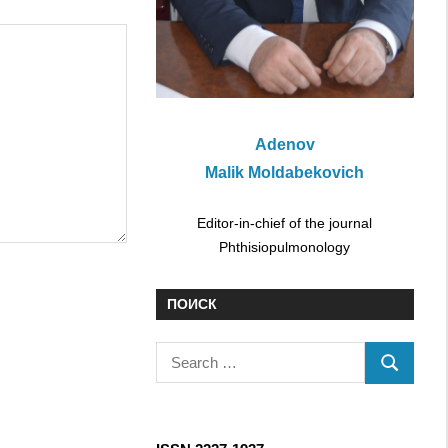
Adenov
Malik Moldabekovich
Editor-in-chief of the journal
Phthisiopulmonology
ПОИСК
S
S
e
E
a
A
r