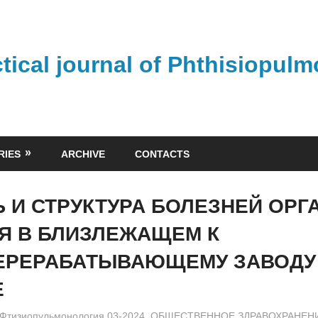
ctical journal of Phthisiopul
RIES
ARCHIVE
CONTACTS
 И СТРУКТУРА БОЛЕЗНЕЙ ОРГ
Я В БЛИЗЛЕЖАЩЕМ К
ЕРЕРАБАТЫВАЮЩЕМУ ЗАВОДУ
Е
admin
Фтизиопульмонология 03-2024
,
ОБЩЕСТВЕННОЕ ЗДРАВОХРАНЕН