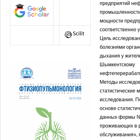
предприятий не
промышленности.
мощности предп
соответственно 
Цель исследован
болезнями орган
дыхания у жител
Шымкентскому
нефтеперерабат
Методы исследов
статистические 
исследования. П
основе статисти
данных формы № 
проживающих в 
обслуживания», 