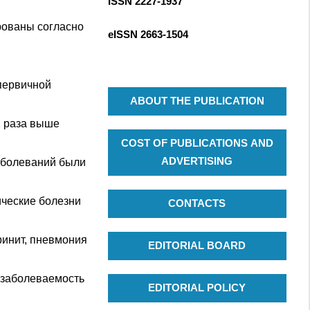
ISSN 2227-1937
R
c
C
h
рованы согласно
eISSN
2663-1504
H
f
o
r
 первичной
:
ABOUT THE PUBLICATION
2 раза выше
COST OF PUBLICATIONS AND
ADVERTISING
аболеваний были
ические болезни
CONTACTS
ринит, пневмония
EDITORIAL BOARD
 заболеваемость
EDITORIAL POLICY