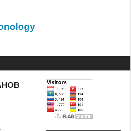
monology
АНОВ
ИЕ