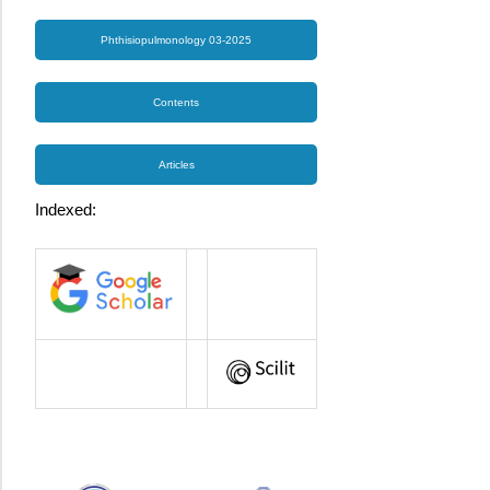
Phthisiopulmonology 03-2025
Contents
Articles
Indexed: