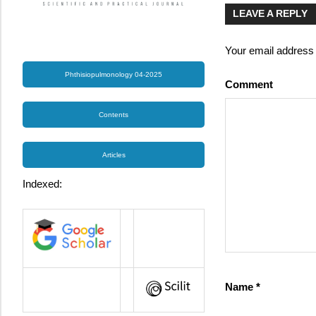
LEAVE A REPLY
Your email address w
Phthisiopulmonology 04-2025
Comment
Contents
Articles
Indexed:
Name
*