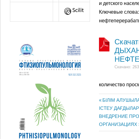
и детского насе
Ключевые слова:
нефтеперерабат
Скача
ДЫХАН
НЕФТ
Скачано: 263
количество прос
Previous
БІЛІМ АЛУШЫЛ
Post
ІСТЕУ ДАҒДЫЛА
Post:
Next
ВНЕДРЕНИЕ ПРО
navigatio
Post:
ОРГАНИЗАЦИЯХ