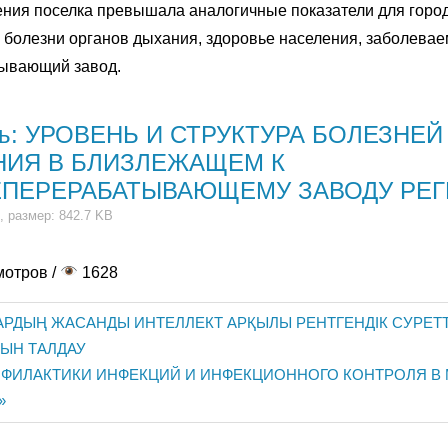
ления поселка превышала аналогичные показатели для горо
 болезни органов дыхания, здоровье населения, заболевае
ывающий завод.
ть: УРОВЕНЬ И СТРУКТУРА БОЛЕЗНЕ
ИЯ В БЛИЗЛЕЖАЩЕМ К
ЕПЕРЕРАБАТЫВАЮЩЕМУ ЗАВОДУ РЕ
, размер: 842.7 KB
мотров /
1628
АРДЫҢ ЖАСАНДЫ ИНТЕЛЛЕКТ АРҚЫЛЫ РЕНТГЕНДІК СУРЕ
РЫН ТАЛДАУ
ФИЛАКТИКИ ИНФЕКЦИЙ И ИНФЕКЦИОННОГО КОНТРОЛЯ В
n