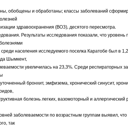
ны, обобщены и обработаны; классы заболеваний сформи
болезней
изации здравоохранения (ВОЗ), десятого пересмотра.
едования. Результаты исследования показали, что уровень
 болезнями
 среди населения исследуемого поселка Каратобе был в 1,
ода Шымкент,
леваемости увеличилась на 23,3%. Среди респираторных з
ны
еуточненный бронхит, эмфизема, хронический синусит, хрон
оидов,
труктивная болезнь легких, вазомоторный и аллергический 
ровней заболеваемости по возрастным группам выявил, что
го, так