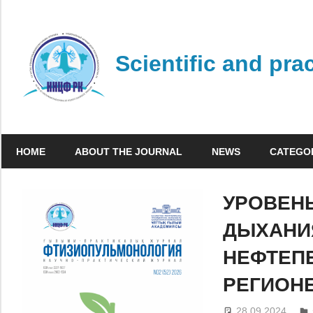
Skip
to
content
Scientific and pra
HOME
ABOUT THE JOURNAL
NEWS
CATEGO
УРОВЕНЬ
ДЫХАНИ
НЕФТЕП
РЕГИОН
28.09.2024