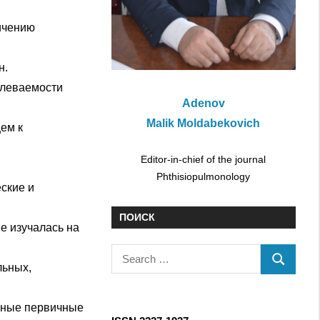
ичению
н.
олеваемости
Adenov
Malik Moldabekovich
ем к
Editor-in-chief of the journal
Phthisiopulmonology
ские и
ПОИСК
е изучалась на
S
льных,
S
e
E
a
A
нные первичные
r