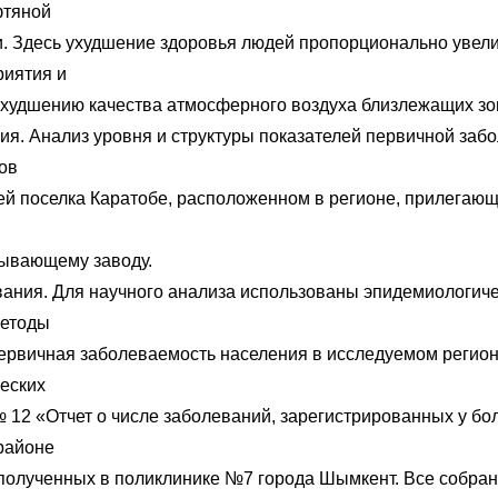
фтяной
 Здесь ухудшение здоровья людей пропорционально увел
риятия и
ухудшению качества атмосферного воздуха близлежащих зо
ия. Анализ уровня и структуры показателей первичной заб
ов
ей поселка Каратобе, расположенном в регионе, прилегающ
ывающему заводу.
ания. Для научного анализа использованы эпидемиологиче
методы
ервичная заболеваемость населения в исследуемом регион
ческих
12 «Отчет о числе заболеваний, зарегистрированных у бо
районе
полученных в поликлинике №7 города Шымкент. Все собра