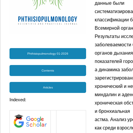
данные были
систематизирова
классификации 
Всемирной орган
Результаты иссл
заболеваемости
органов дыхания
Phthisiopulmonology 01-2026
показателей гор
а динамика забо
Contents
зарегистрирова
хронический и н
Articles
миндалин и аден
Indexed:
хроническая обс
и бронхиальная
астма. Анализ у
как среди взросло