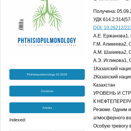
Получена: 05.09.
УДК 614.2:314(57
DOI: 10.26212/22
А.Е. Ержанова1, 
Г.М. Аликеева2, O
А.М. Шахиева2, O
А.Э. Игликова1, O
1Казахский нацио
Phthisiopulmonology 02-2026
2Казахский наци
Казахстан
Contents
УРОВЕНЬ И СТ
К НЕФТЕПЕРЕР
Articles
Резюме. Одним и
атмосферного во
Indexed:
Особую тревогу 