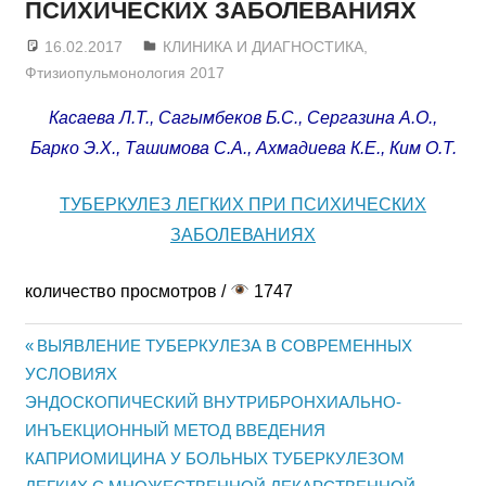
ПСИХИЧЕСКИХ ЗАБОЛЕВАНИЯХ
16.02.2017
admin
КЛИНИКА И ДИАГНОСТИКА
,
Фтизиопульмонология 2017
Касаева Л.Т., Сагымбеков Б.С., Сергазина А.О.,
Барко Э.Х., Ташимова С.А., Ахмадиева К.Е., Ким О.Т.
ТУБЕРКУЛЕЗ ЛЕГКИХ ПРИ ПСИХИЧЕСКИХ
ЗАБОЛЕВАНИЯХ
количество просмотров /
1747
Previous
ВЫЯВЛЕНИЕ ТУБЕРКУЛЕЗА В СОВРЕМЕННЫХ
Post
УСЛОВИЯХ
Post:
Next
ЭНДОСКОПИЧЕСКИЙ ВНУТРИБРОНХИАЛЬНО-
navigation
Post:
ИНЪЕКЦИОННЫЙ МЕТОД ВВЕДЕНИЯ
КАПРИОМИЦИНА У БОЛЬНЫХ ТУБЕРКУЛЕЗОМ