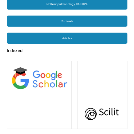
Phthisiopulmonology 04-2024
Contents
Articles
Indexed: