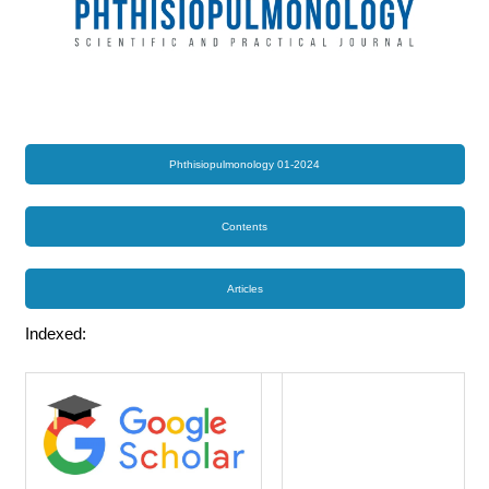
Phthisiopulmonology 01-2024
Contents
Articles
Indexed: