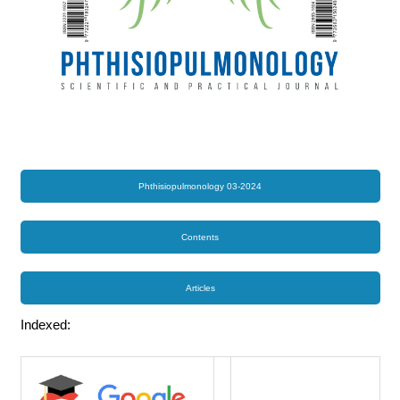
Phthisiopulmonology 03-2024
Contents
Articles
Indexed: