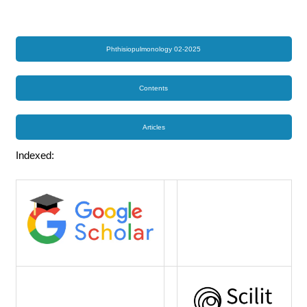
Phthisiopulmonology 02-2025
Contents
Articles
Indexed: