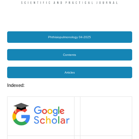
Phthisiopulmonology 04-2025
Contents
Articles
Indexed: