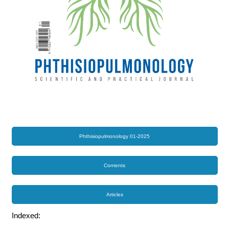
Phthisiopulmonology 01-2025
Contents
Articles
Indexed: