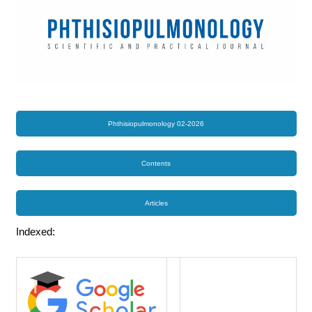
Phthisiopulmonology 02-2026
Contents
Articles
Indexed: