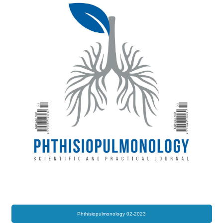
Phthisiopulmonology 02-2023