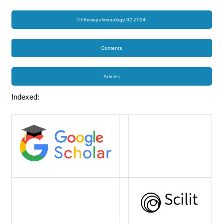
Phthisiopulmonology 02-2024
Contents
Articles
Indexed: