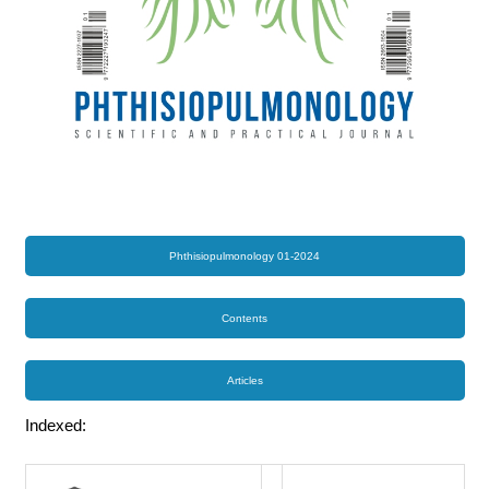
Phthisiopulmonology 01-2024
Contents
Articles
Indexed: