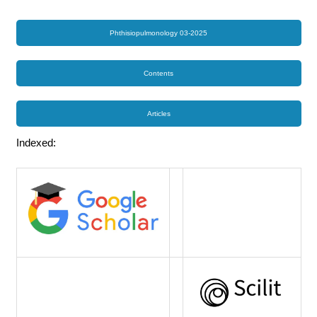
Phthisiopulmonology 03-2025
Contents
Articles
Indexed: