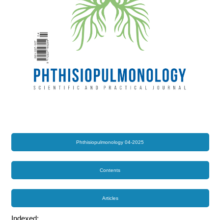
Phthisiopulmonology 04-2025
Contents
Articles
Indexed: