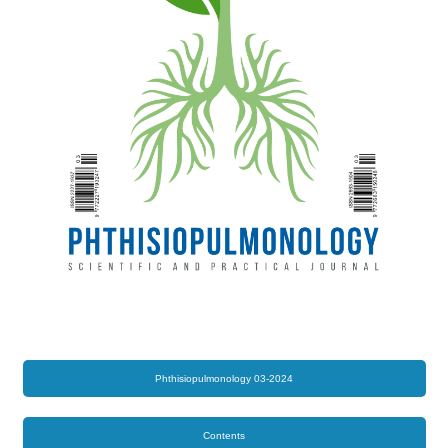
Phthisiopulmonology 03-2024
Contents