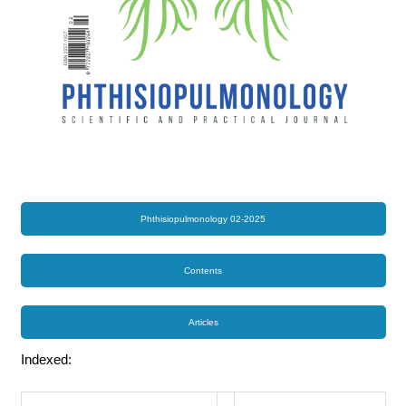
Phthisiopulmonology 02-2025
Contents
Articles
Indexed: