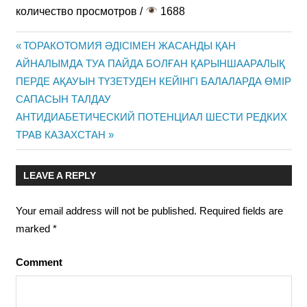
количество просмотров /
1688
Previous
ТОРАКОТОМИЯ ӘДІСІМЕН ЖАСАНДЫ ҚАН
Post
АЙНАЛЫМДА ТУА ПАЙДА БОЛҒАН ҚАРЫНШААРАЛЫҚ
Post:
ПЕРДЕ АҚАУЫН ТҮЗЕТУДЕН КЕЙІНГІ БАЛАЛАРДА ӨМІР
navigation
САПАСЫН ТАЛДАУ
Next
АНТИДИАБЕТИЧЕСКИЙ ПОТЕНЦИАЛ ШЕСТИ РЕДКИХ
Post:
ТРАВ КАЗАХСТАН
LEAVE A REPLY
Your email address will not be published.
Required fields are
marked
*
Comment