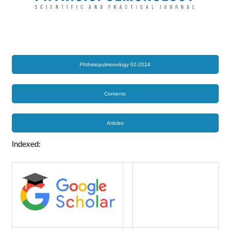
Phthisiopulmonology 02-2024
Contents
Articles
Indexed: