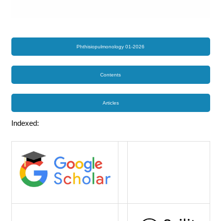
Phthisiopulmonology 01-2026
Contents
Articles
Indexed: