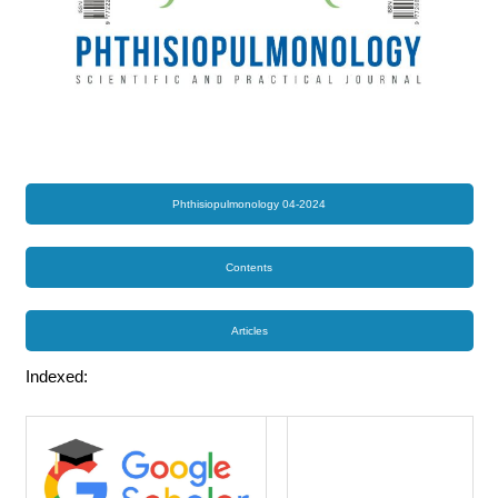
Phthisiopulmonology 04-2024
Contents
Articles
Indexed: