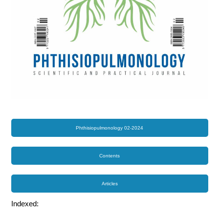
Phthisiopulmonology 02-2024
Contents
Articles
Indexed: