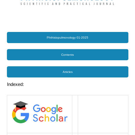
Phthisiopulmonology 01-2025
Contents
Articles
Indexed: