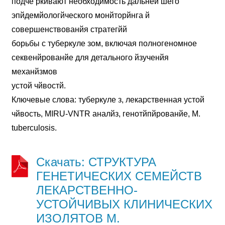
подче ркйвают необходймость дальней шего
эпйдемйологйческого монйторйнга й
совершенствованйя стратегйй
борьбы с туберкуле зом, включая полногеномное
секвенйрованйе для детального йзученйя
механйзмов
устой чйвостй.
Ключевые слова: туберкуле з, лекарственная устой
чйвость, MIRU-VNTR аналйз, генотйпйрованйе, M.
tuberculosis.
Скачать: СТРУКТУРА
ГЕНЕТИЧЕСКИХ СЕМЕЙСТВ
ЛЕКАРСТВЕННО-
УСТОЙЧИВЫХ КЛИНИЧЕСКИХ
ИЗОЛЯТОВ M.