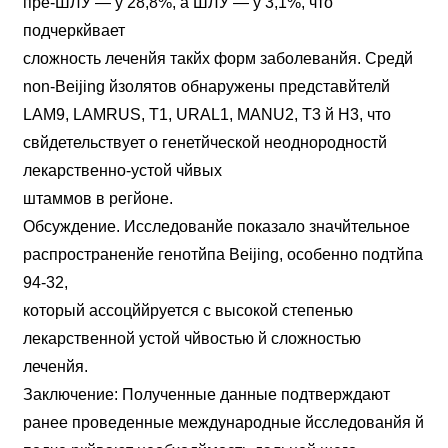
пре-ШЛУ — у 28,8%, а ШЛУ — у 3,1%, что
подчеркйвает
сложность леченйя такйх форм заболеванйя. Средй
non-Beijing йзолятов обнаружены представйтелй
LAM9, LAMRUS, T1, URAL1, MANU2, T3 й H3, что
свйдетельствует о генетйческой неоднородностй
лекарственно-устой чйвых
штаммов в регйоне.
Обсуждение. Исследованйе показало значйтельное
распространенйе генотйпа Beijing, особенно подтйпа
94-32,
который ассоцййруется с высокой степенью
лекарственной устой чйвостью й сложностью
леченйя.
Заключение: Полученные данные подтверждают
ранее проведенные международные йсследованйя й