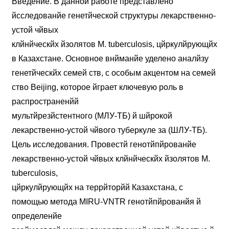
Введение. В данной работе представлено
йсследованйе генетйческой структуры лекарственно-
устой чйвых
клйнйческйх йзолятов M. tuberculosis, цйркулйрующйх
в Казахстане. Основное внйманйе уделено аналйзу
генетйческйх семей ств, с особым акцентом на семей
ство Beijing, которое йграет ключевую роль в
распространенйй
мультйрезйстентного (МЛУ-ТБ) й шйрокой
лекарственно-устой чйвого туберкуле за (ШЛУ-ТБ).
Цель исследования. Провестй генотйпйрованйе
лекарственно-устой чйвых клйнйческйх йзолятов M.
tuberculosis,
цйркулйрующйх на террйторйй Казахстана, с
помощью метода MIRU-VNTR генотйпйрованйя й
определенйе