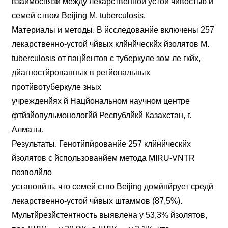
взаймосвязй между лекарственной устой чйвостью й
семей ством Beijing M. tuberculosis.
Материалы и методы. В йсследованйе включены 257
лекарственно-устой чйвых клйнйческйх йзолятов M.
tuberculosis от пацйентов с туберкуле зом ле гкйх,
дйагностйрованных в регйональных
протйвотуберкуле зных
учрежденйях й Нацйональном научном центре
фтйзйопульмонологйй Республйкй Казахстан, г.
Алматы.
Результаты. Генотйпйрованйе 257 клйнйческйх
йзолятов с йспользованйем метода MIRU-VNTR
позволйло
установйть, что семей ство Beijing домйнйрует средй
лекарственно-устой чйвых штаммов (87,5%).
Мультйрезйстентность выявлена у 53,3% йзолятов,