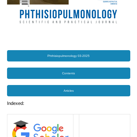
Phthisiopulmonology 03-2025
Contents
Articles
Indexed: