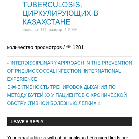
TUBERCULOSIS,
ЦИРКУЛИРУЮЩИХ В
КАЗАХСТАНЕ
Скачано: 111, размер: 1.2 MB
количество просмотров /
1281
Previous
INTERDISCIPLINARY APPROACH IN THE PREVENTION
Post
OF PNEUMOCOCCAL INFECTION: INTERNATIONAL
Post:
EXPERIENCE
navigation
Next
ЭФФЕКТИВНОСТЬ ТРЕНИРОВОК ДЫХАНИЯ ПО
Post:
МЕТОДУ БУТЕЙКО У ПАЦИЕНТОВ С ХРОНИЧЕСКОЙ
ОБСТРУКТИВНОЙ БОЛЕЗНЬЮ ЛЁГКИХ
LEAVE A REPLY
Your email address will not be published.
Required fields are