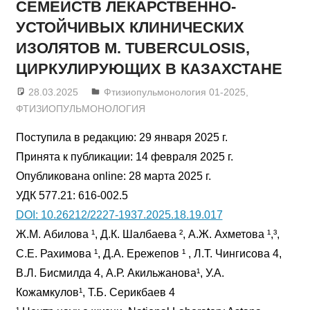
СЕМЕЙСТВ ЛЕКАРСТВЕННО-
УСТОЙЧИВЫХ КЛИНИЧЕСКИХ
ИЗОЛЯТОВ M. TUBERCULOSIS,
ЦИРКУЛИРУЮЩИХ В КАЗАХСТАНЕ
28.03.2025
admin
Фтизиопульмонология 01-2025
,
ФТИЗИОПУЛЬМОНОЛОГИЯ
Поступила в редакцию: 29 января 2025 г.
Принята к публикации: 14 февраля 2025 г.
Опубликована online: 28 марта 2025 г.
УДК 577.21: 616-002.5
DOI: 10.26212/2227-1937.2025.18.19.017
Ж.М. Абилова ¹, Д.К. Шалбаева ², А.Ж. Ахметова ¹,³,
С.Е. Рахимова ¹, Д.А. Ережепов ¹ , Л.Т. Чингисова 4,
В.Л. Бисмилда 4, А.Р. Акильжанова¹, У.А.
Кожамкулов¹, Т.Б. Серикбаев 4