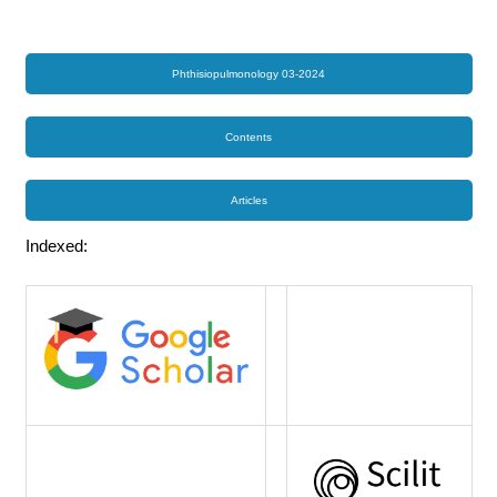
Phthisiopulmonology 03-2024
Contents
Articles
Indexed: