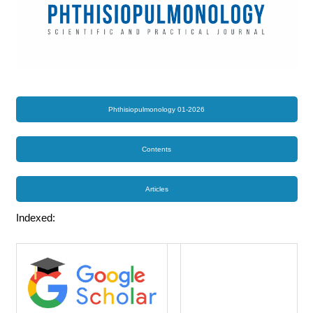
Phthisiopulmonology 01-2026
Contents
Articles
Indexed: