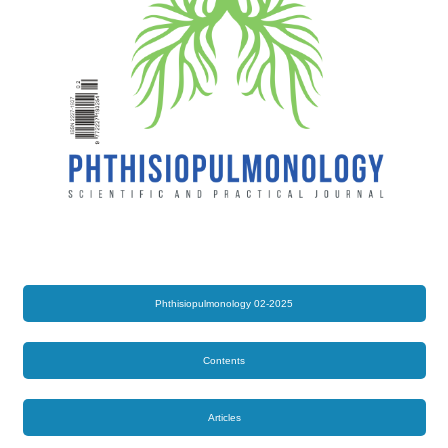
Phthisiopulmonology 02-2025
Contents
Articles