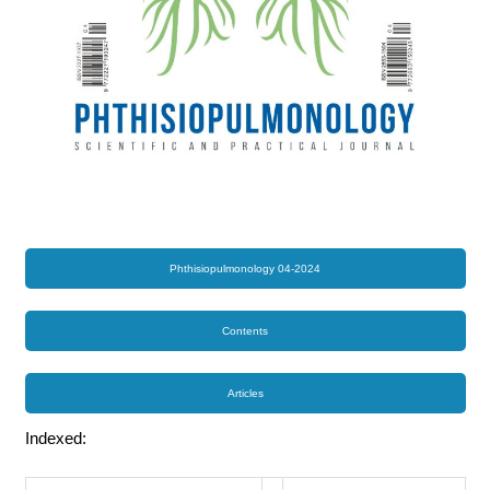
Phthisiopulmonology 04-2024
Contents
Articles
Indexed: