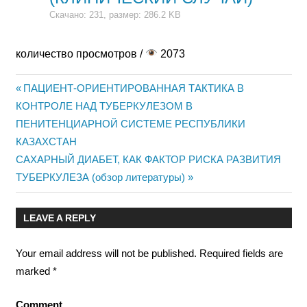
Скачано: 231, размер: 286.2 KB
количество просмотров /
2073
Previous
ПАЦИЕНТ-ОРИЕНТИРОВАННАЯ ТАКТИКА В
Post
КОНТРОЛЕ НАД ТУБЕРКУЛЕЗОМ В
Post:
ПЕНИТЕНЦИАРНОЙ СИСТЕМЕ РЕСПУБЛИКИ
navigation
КАЗАХСТАН
Next
САХАРНЫЙ ДИАБЕТ, КАК ФАКТОР РИСКА РАЗВИТИЯ
Post:
ТУБЕРКУЛЕЗА (обзор литературы)
LEAVE A REPLY
Your email address will not be published.
Required fields are
marked
*
Comment