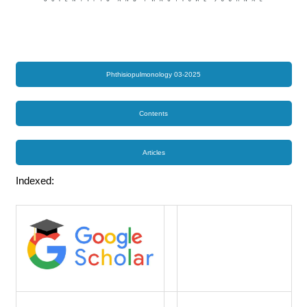
Phthisiopulmonology 03-2025
Contents
Articles
Indexed: