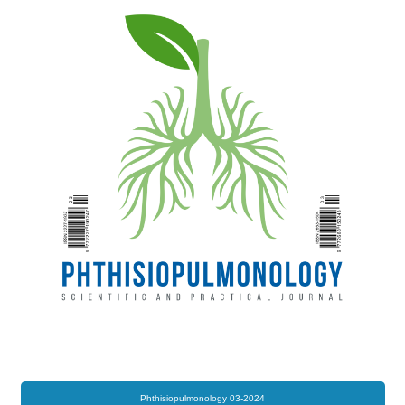
Phthisiopulmonology 03-2024