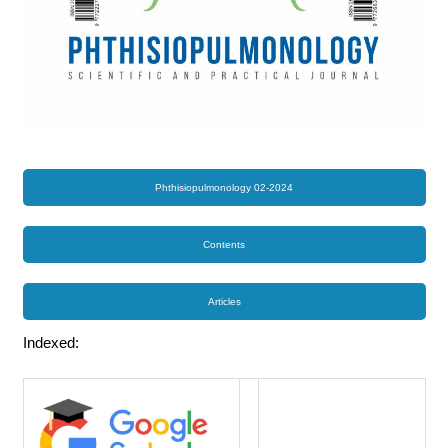
Phthisiopulmonology 02-2024
Contents
Articles
Indexed: