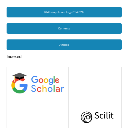
Phthisiopulmonology 01-2026
Contents
Articles
Indexed: