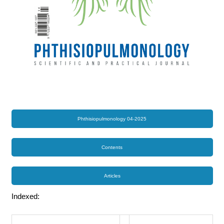
Phthisiopulmonology 04-2025
Contents
Articles
Indexed: