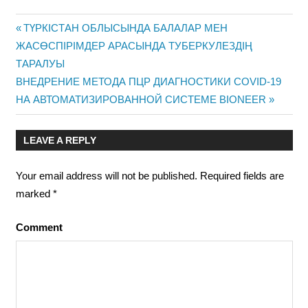
Previous
ТҮРКІСТАН ОБЛЫСЫНДА БАЛАЛАР МЕН
Post
ЖАСӨСПІРІМДЕР АРАСЫНДА ТУБЕРКУЛЕЗДІҢ
Post:
ТАРАЛУЫ
navigation
Next
ВНЕДРЕНИЕ МЕТОДА ПЦР ДИАГНОСТИКИ COVID-19
Post:
НА АВТОМАТИЗИРОВАННОЙ СИСТЕМЕ BIONEER
LEAVE A REPLY
Your email address will not be published.
Required fields are
marked
*
Comment