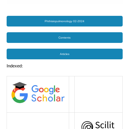
Phthisiopulmonology 02-2024
Contents
Articles
Indexed: