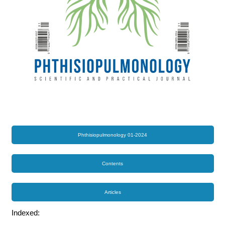
Phthisiopulmonology 01-2024
Contents
Articles
Indexed: