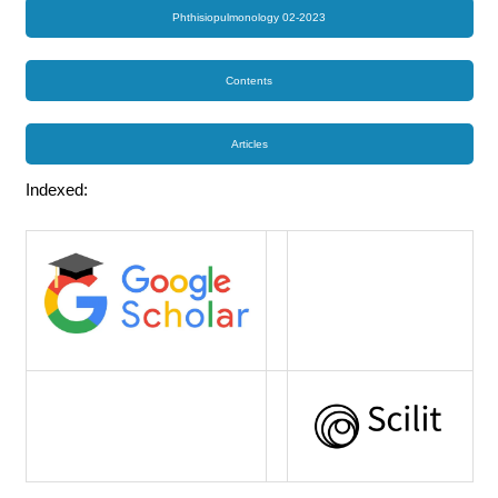
Phthisiopulmonology 02-2023
Contents
Articles
Indexed: