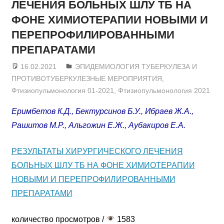
ЛЕЧЕНИЯ БОЛЬНЫХ ШЛУ ТБ НА
ФОНЕ ХИМИОТЕРАПИИ НОВЫМИ И
ПЕРЕПРОФИЛИРОВАННЫМИ
ПРЕПАРАТАМИ
16.02.2021
admin
ЭПИДЕМИОЛОГИЯ ТУБЕРКУЛЕЗА И
ПРОТИВОТУБЕРКУЛЕЗНЫЕ МЕРОПРИЯТИЯ
,
Фтизиопульмонология 01-2021
,
Фтизиопульмонология 2021
Еримбетов К.Д., Бектурсинов Б.У., Ибраев Ж.А.,
Рашитов М.Р., Альгожин Е.Ж., Аубакиров Е.А.
РЕЗУЛЬТАТЫ ХИРУРГИЧЕСКОГО ЛЕЧЕНИЯ
БОЛЬНЫХ ШЛУ ТБ НА ФОНЕ ХИМИОТЕРАПИИ
НОВЫМИ И ПЕРЕПРОФИЛИРОВАННЫМИ
ПРЕПАРАТАМИ
количество просмотров /
1583