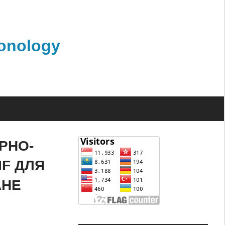
monology
РНО-
IF ДЛЯ
АНЕ