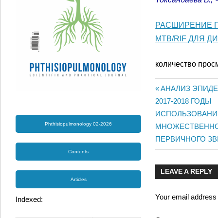
РАСШИРЕНИЕ П
MTB/RIF ДЛЯ Д
количество прос
Previous
АНАЛИЗ ЭПИДЕ
Post
2017-2018 ГОДЫ
Post:
Next
ИСПОЛЬЗОВАНИЕ 
navigatio
Phthisiopulmonology 02-2026
Post:
МНОЖЕСТВЕННО
ПЕРВИЧНОГО ЗВ
Contents
LEAVE A REPLY
Articles
Your email address w
Indexed: