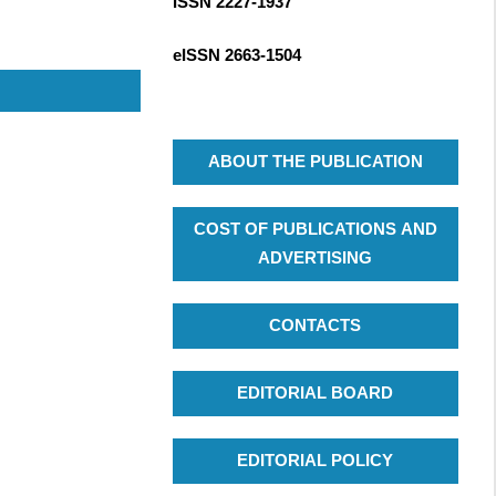
ISSN 2227-1937
R
c
C
h
eISSN
2663-1504
H
f
o
r
:
ABOUT THE PUBLICATION
COST OF PUBLICATIONS AND
ADVERTISING
CONTACTS
EDITORIAL BOARD
EDITORIAL POLICY