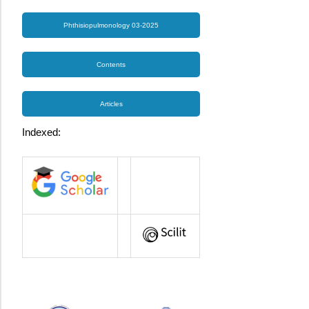
Phthisiopulmonology 03-2025
Contents
Articles
Indexed: