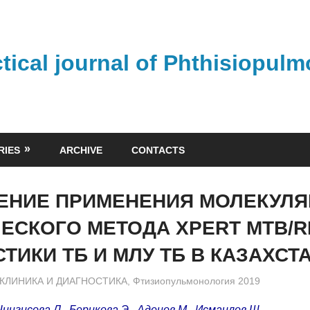
ctical journal of Phthisiopul
RIES
ARCHIVE
CONTACTS
ЕНИЕ ПРИМЕНЕНИЯ МОЛЕКУЛЯ
ЕСКОГО МЕТОДА XPERT MTB/R
ТИКИ ТБ И МЛУ ТБ В КАЗАХСТ
admin
КЛИНИКА И ДИАГНОСТИКА
,
Фтизиопульмонология 2019
Чингисова Л., Берикова Э., Аденов М., Исмаилов Ш.