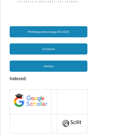
Phthisiopulmonology 04-2025
Contents
Articles
Indexed: