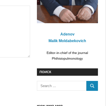
Adenov
Malik Moldabekovich
Editor-in-chief of the journal
Phthisiopulmonology
ПОИСК
S
S
e
E
a
A
r