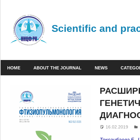
Skip
to
content
Scientific and pra
HOME
ABOUT THE JOURNAL
NEWS
CATEGO
РАСШИР
ГЕНЕТИЧ
ДИАГНОС
16.02.2019
Токсанбаева Б., 