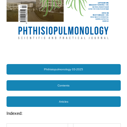
Phthisiopulmonology 03-2025
Contents
Articles
Indexed: