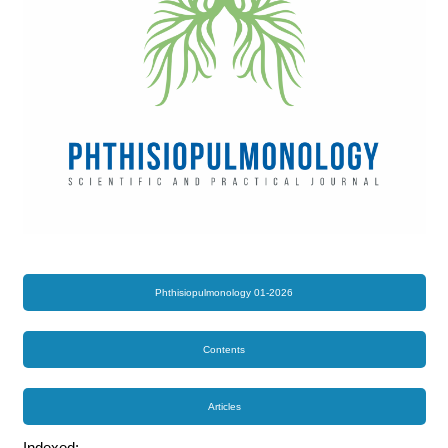
Phthisiopulmonology 01-2026
Contents
Articles
Indexed: