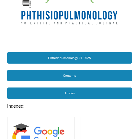
Phthisiopulmonology 01-2025
Contents
Articles
Indexed: