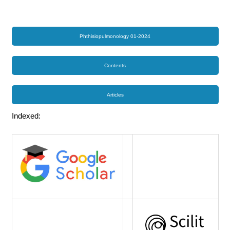
Phthisiopulmonology 01-2024
Contents
Articles
Indexed: