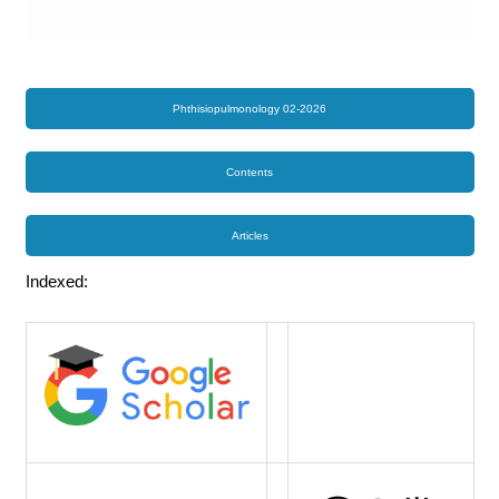
Phthisiopulmonology 02-2026
Contents
Articles
Indexed: