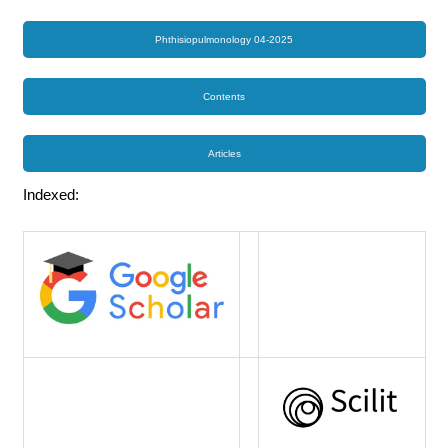
Phthisiopulmonology 04-2025
Contents
Articles
Indexed: