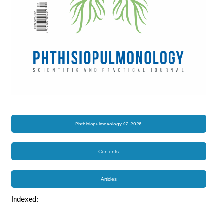
Phthisiopulmonology 02-2026
Contents
Articles
Indexed: