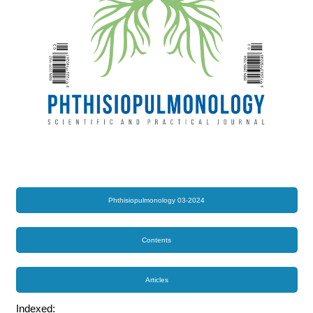
Phthisiopulmonology 03-2024
Contents
Articles
Indexed: