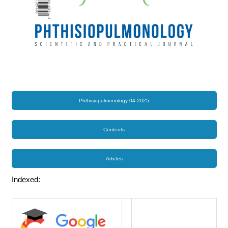
Phthisiopulmonology 04-2025
Contents
Articles
Indexed: