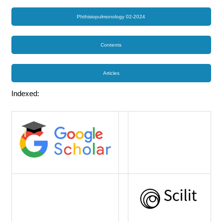
Phthisiopulmonology 02-2024
Contents
Articles
Indexed: