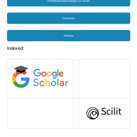
Phthisiopulmonology 01-2026
Contents
Articles
Indexed: