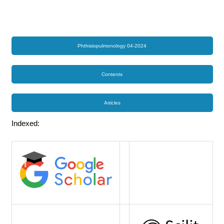
Phthisiopulmonology 04-2024
Contents
Articles
Indexed: