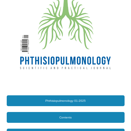
Phthisiopulmonology 01-2025
Contents