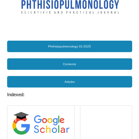
Phthisiopulmonology 02-2025
Contents
Articles
Indexed: