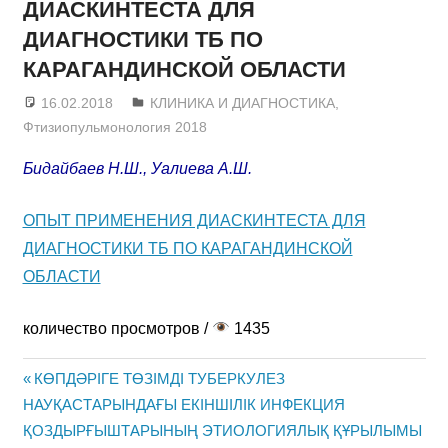
ДИАСКИНТЕСТА ДЛЯ
ДИАГНОСТИКИ ТБ ПО
КАРАГАНДИНСКОЙ ОБЛАСТИ
16.02.2018
admin
КЛИНИКА И ДИАГНОСТИКА
,
Фтизиопульмонология 2018
Бидайбаев Н.Ш., Уалиева А.Ш.
ОПЫТ ПРИМЕНЕНИЯ ДИАСКИНТЕСТА ДЛЯ
ДИАГНОСТИКИ ТБ ПО КАРАГАНДИНСКОЙ
ОБЛАСТИ
количество просмотров /
1435
Previous
КӨПДƏРІГЕ ТӨЗІМДІ ТУБЕРКУЛЕЗ
Post
НАУҚАСТАРЫНДАҒЫ ЕКІНШІЛІК ИНФЕКЦИЯ
Post:
ҚОЗДЫРҒЫШТАРЫНЫҢ ЭТИОЛОГИЯЛЫҚ ҚҰРЫЛЫМЫ
navigation