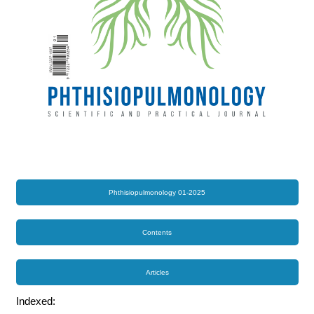
Phthisiopulmonology 01-2025
Contents
Articles
Indexed: