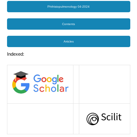
Phthisiopulmonology 04-2024
Contents
Articles
Indexed: