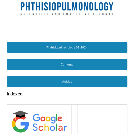
Phthisiopulmonology 01-2024
Contents
Articles
Indexed: