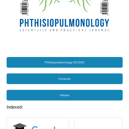
Phthisiopulmonology 03-2024
Contents
Articles
Indexed: