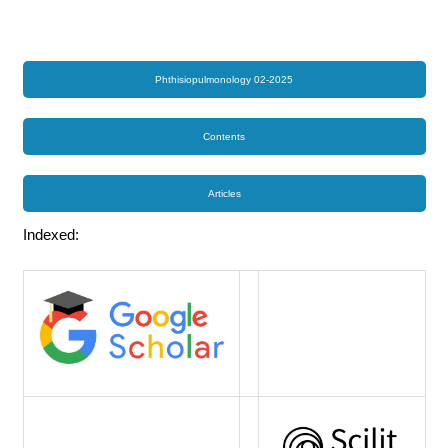
Phthisiopulmonology 02-2025
Contents
Articles
Indexed: