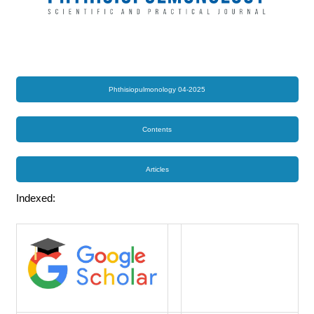
Phthisiopulmonology 04-2025
Contents
Articles
Indexed: