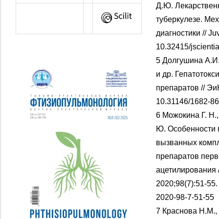
Д.Ю. Лекарствен
туберкулезе. Ме
диагностики // Juv
10.32415/jscient
5 Долгушина А.И.
и др. Гепатоток
препаратов // ЭиК
10.31146/1682-86
6 Можокина Г. Н.,
Ю. Особенности 
вызванных комп
препаратов перв
ацетилирования /
2020;98(7):51-55.
2020-98-7-51-55
7 Краснова Н.М.