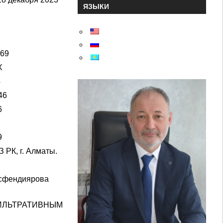
ЯЗЫКИ
569
X
4
46
6
9
РК, г. Алматы.
Асфендиярова
ФИЛЬТРАТИВНЫМ