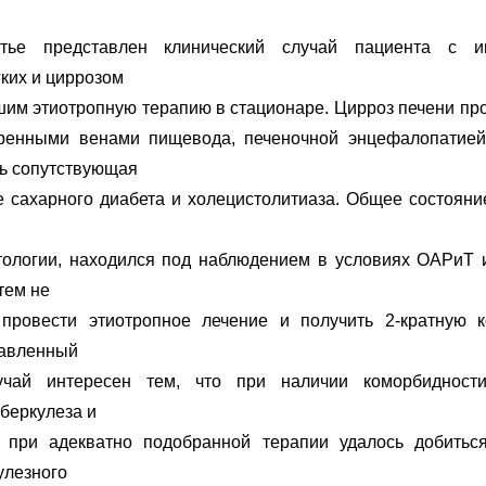
тье представлен клинический случай пациента с и
гких и циррозом
шим этиотропную терапию в стационаре. Цирроз печени про
ренными венами пищевода, печеночной энцефалопатией.
ь сопутствующая
е сахарного диабета и холецистолитиаза. Общее состоян
ологии, находился под наблюдением в условиях ОАРиТ и
тем не
 провести этиотропное лечение и получить 2-кратную 
тавленный
лучай интересен тем, что при наличии коморбидност
уберкулеза и
, при адекватно подобранной терапии удалось добитьс
улезного