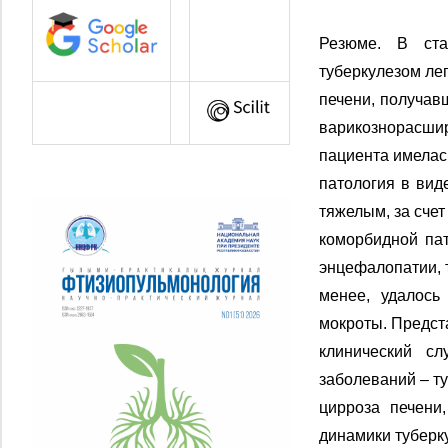
Резюме. В ста
туберкулезом ле
печени, получав
варикознорасши
пациента имелас
патология в вид
тяжелым, за счет
коморбидной пат
энцефалопатии, 
менее, удалось
мокроты. Предс
клинический с
заболеваний – т
цирроза печени
динамики туберк