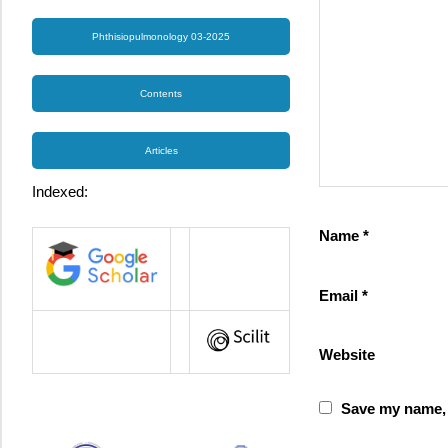
Phthisiopulmonology 03-2025
Contents
Articles
Indexed:
Name
*
Email
*
Website
Save my name, e