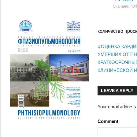
Скачано: 404
количество прос
Previous
ОЦЕНКА КАРДИ
Post
УМЕРШИХ ОТ ПН
Post:
Next
КРАТКОСРОЧНЫЕ
navigatio
Post:
КЛИНИЧЕСКОЙ 
LEAVE A REPLY
Your email address w
Comment