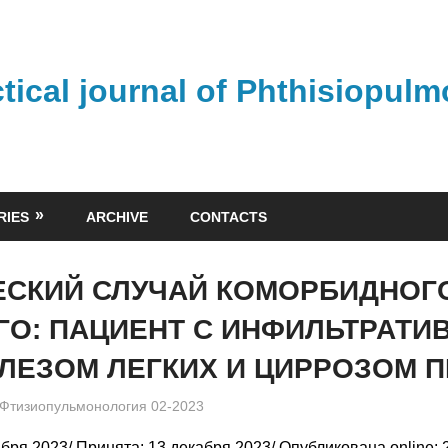
ctical journal of Phthisiopul
RIES
ARCHIVE
CONTACTS
ЕСКИЙ СЛУЧАЙ КОМОРБИДНОГ
ГО: ПАЦИЕНТ С ИНФИЛЬТРАТИ
ЛЕЗОМ ЛЕГКИХ И ЦИРРОЗОМ 
admin
Фтизиопульмонология 02-2023
бря 2023/ Принята: 13 декабря 2023/ Опубликована online: 