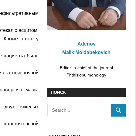
нфильтративным
текал с асцитом,
 Кроме этого, у
Adenov
Malik Moldabekovich
ие пациента было
Editor-in-chief of the journal
з-за печеночной
Phthisiopulmonology
конверсию мазка
ПОИСК
и двух тяжелых
S
S
e
E
a
я положительной
A
r