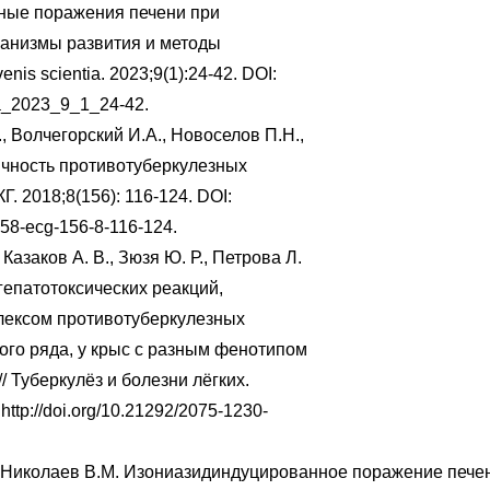
ные поражения печени при
ханизмы развития и методы
enis scientia. 2023;9(1):24-42. DOI:
ia_2023_9_1_24-42.
, Волчегорский И.А., Новоселов П.Н.,
сичность противотуберкулезных
Г. 2018;8(156): 116-124. DOI:
58-ecg-156-8-116-124.
 Казаков А. В., Зюзя Ю. Р., Петрова Л.
гепатотоксических реакций,
лексом противотуберкулезных
ого ряда, у крыс с разным фенотипом
/ Туберкулёз и болезни лёгких.
 http://doi.org/10.21292/2075-1230-
, Николаев В.М. Изониазидиндуцированное поражение пече