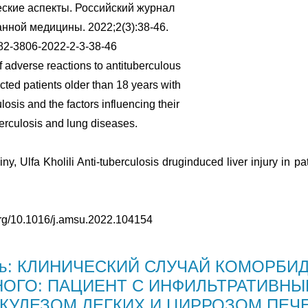
ские аспекты. Российский журнал
нной медицины. 2022;2(3):38-46.
82-3806-2022-2-3-38-46
 adverse reactions to antituberculous
ected patients older than 18 years with
osis and the factors influencing their
rculosis and lung diseases.
y, Ulfa Kholili Anti-tuberculosis druginduced liver injury in pat
i.org/10.1016/j.amsu.2022.104154
ть: КЛИНИЧЕСКИЙ СЛУЧАЙ КОМОРБИ
ОГО: ПАЦИЕНТ С ИНФИЛЬТРАТИВН
КУЛЕЗОМ ЛЕГКИХ И ЦИРРОЗОМ ПЕЧ