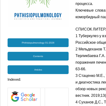
процесса.
Ключевые слова:
коморбидный па
СПИСОК ЛИТЕР
1 Туберкулез у в
Российское общес
Phthisiopulmonology 01-2026
2 Мельдеханов Т.
Терликбаева Г.А
Contents
поражения печени
63-66.
Articles
3 Стаценко М.Е.,
Indexed:
и диагностика л
обзор новых рек
вестник. 2019;13(
4 Суханов Д.С., 