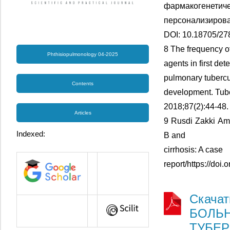
фармакогенетиче
персонализирова
DOI: 10.18705/27
8 The frequency of
Phthisiopulmonology 04-2025
agents in first det
pulmonary tubercul
Contents
development. Tube
2018;87(2):44-48.
Articles
9 Rusdi Zakki Amin
Indexed:
B and
cirrhosis: A case
report/https://do
Скача
БОЛЬН
ТУБЕР