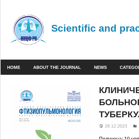
Skip
to
content
Scientific and pra
HOME
ABOUT THE JOURNAL
NEWS
CATEGO
КЛИНИЧ
БОЛЬНО
ТУБЕРКУ
28.12.2023
Получена: 10 ноя