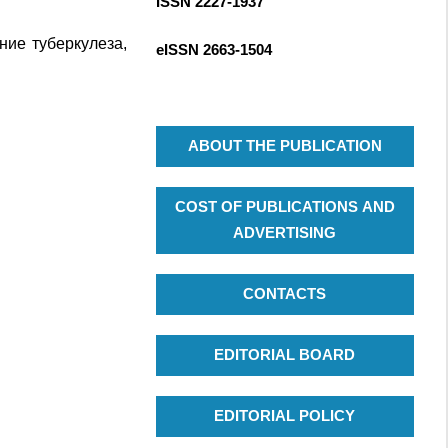
ISSN 2227-1937
R
c
C
h
ние туберкулеза,
eISSN
2663-1504
H
f
o
r
:
ABOUT THE PUBLICATION
COST OF PUBLICATIONS AND
ADVERTISING
CONTACTS
EDITORIAL BOARD
EDITORIAL POLICY