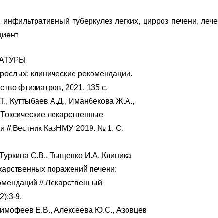
 инфильтративный туберкулез легких, цирроз печени, лече
циент
АТУРЫ
зрослых: клинические рекомендации.
тво фтизиатров, 2021. 135 с.
Т., Куттыбаев А.Д., Иманбекова Ж.А.,
. Токсические лекарственные
 // Вестник КазНМУ. 2019. № 1. С.
 Туркина С.В., Тыщенко И.А. Клиника
екарственных поражений печени:
омендаций // Лекарственный
2):3-9.
Тимофеев Е.В., Алексеева Ю.С., Азовцев