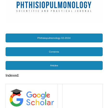
Phthisiopulmonology 02-2024
Contents
Articles
Indexed: