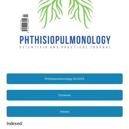
Phthisiopulmonology 02-2025
Contents
Articles
Indexed: