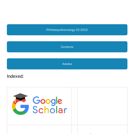
Phthisiopulmonology 02-2023
Contents
Articles
Indexed: