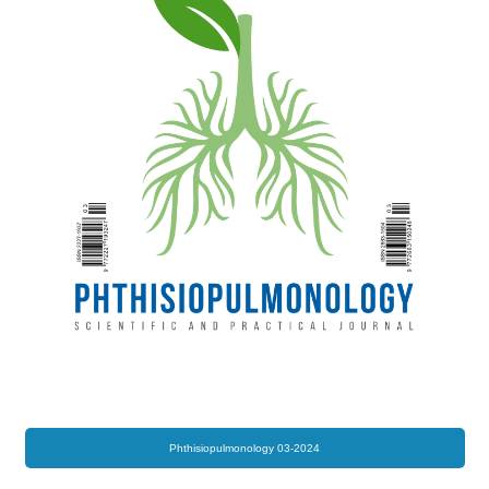
Phthisiopulmonology 03-2024