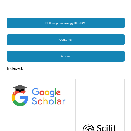
Phthisiopulmonology 03-2025
Contents
Articles
Indexed: