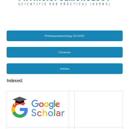
Phthisiopulmonology 03-2025
Contents
Articles
Indexed: