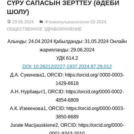
СҮРУ САПАСЫН ЗЕРТТЕУ (ӘДЕБИ
ШОЛУ)
29.06.2024
admin
Фтизиопульмонология 02-2024
,
ОБЩЕСТВЕННОЕ ЗДРАВОХРАНЕНИЕ
Алынды: 24.04.2024 Қабылданды: 31.05.2024 Онлайн
жарияланды: 29.06.2024
УДК 614.2
DOI: 10.26212/2227-1937.2024.87.29.012
Д.А. Сукенова1, ORCID: https://orcid.org/ 0000-0003-
1429-6618
А.Н. Нурбақыт1, ORCID: https://orcid.org/0000-0002-
4854-6809
А.К. Изекенова1, ORCID: https://orcid.org/0000-0003-
3850-8689
Jurate Macijauskiene2, ORCID: https://orcid.org/0000-
0001-9343-2010