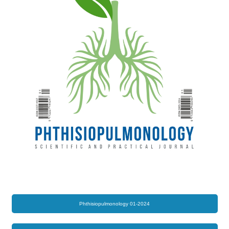
Phthisiopulmonology 01-2024