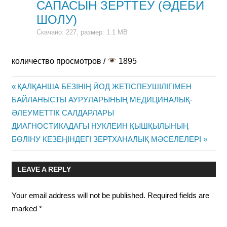
САПАСЫН ЗЕРТТЕУ (ӘДЕБИ
ШОЛУ)
Скачано: 227, размер: 1.1 MB
количество просмотров /
1895
Previous
ҚАЛҚАНША БЕЗІНІҢ ЙОД ЖЕТІСПЕУШІЛІГІМЕН
Post
БАЙЛАНЫСТЫ АУРУЛАРЫНЫҢ МЕДИЦИНАЛЫҚ-
Post:
ӘЛЕУМЕТТІК САЛДАРЛАРЫ
navigation
Next
ДИАГНОСТИКАДАҒЫ НУКЛЕИН ҚЫШҚЫЛЫНЫҢ
Post:
БӨЛІНУ КЕЗЕҢІНДЕГІ ЗЕРТХАНАЛЫҚ МӘСЕЛЕЛЕРІ
LEAVE A REPLY
Your email address will not be published.
Required fields are
marked
*