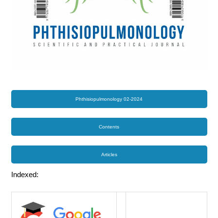
Phthisiopulmonology 02-2024
Contents
Articles
Indexed: