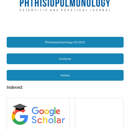
Phthisiopulmonology 02-2023
Contents
Articles
Indexed: