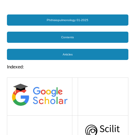
Phthisiopulmonology 01-2025
Contents
Articles
Indexed: