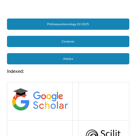
Phthisiopulmonology 02-2025
Contents
Articles
Indexed: