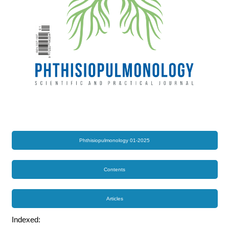
Phthisiopulmonology 01-2025
Contents
Articles
Indexed: