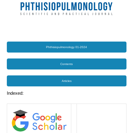
Phthisiopulmonology 01-2024
Contents
Articles
Indexed: