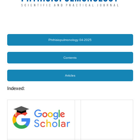
Phthisiopulmonology 04-2025
Contents
Articles
Indexed: