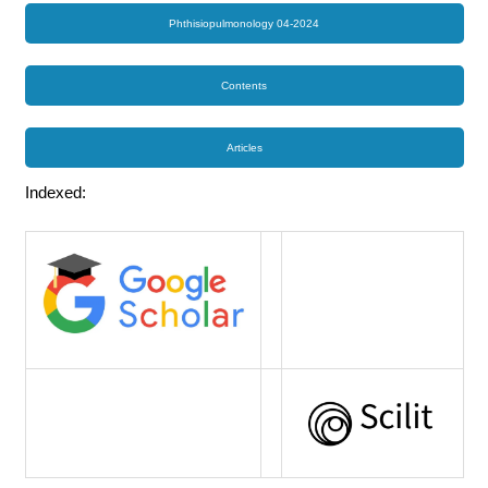
Phthisiopulmonology 04-2024
Contents
Articles
Indexed: