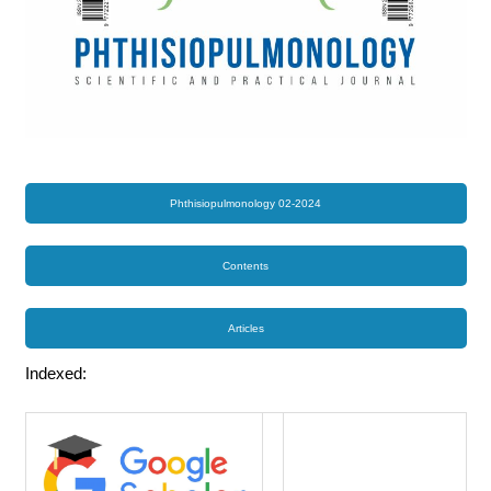
Phthisiopulmonology 02-2024
Contents
Articles
Indexed: