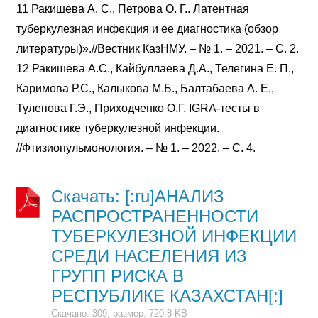
11 Ракишева А. С., Петрова О. Г.. Латентная
туберкулезная инфекция и ее диагностика (обзор
литературы)».//Вестник КазНМУ. – № 1. – 2021. – С. 2.
12 Ракишева А.С., Кайбуллаева Д.А., Телегина Е. П.,
Каримова Р.С., Калыкова М.Б., Балтабаева А. Е.,
Тулепова Г.Э., Приходченко О.Г. IGRA-тесты в
диагностике туберкулезной инфекции.
//Фтизиопульмонология. – № 1. – 2022. – С. 4.
Скачать: [:ru]АНАЛИЗ
РАСПРОСТРАНЕННОСТИ
ТУБЕРКУЛЕЗНОЙ ИНФЕКЦИИ
СРЕДИ НАСЕЛЕНИЯ ИЗ
ГРУПП РИСКА В
РЕСПУБЛИКЕ КАЗАХСТАН[:]
Скачано: 309, размер: 720.8 KB