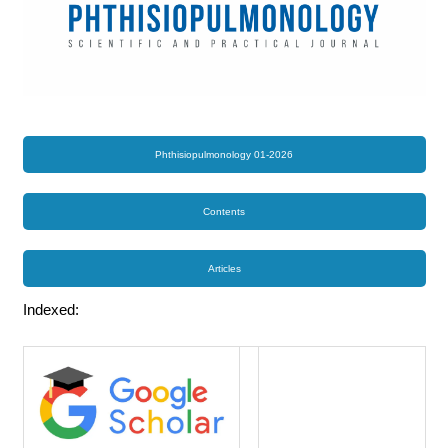
Phthisiopulmonology 01-2026
Contents
Articles
Indexed: