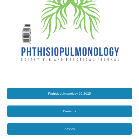
Phthisiopulmonology 02-2025
Contents
Articles