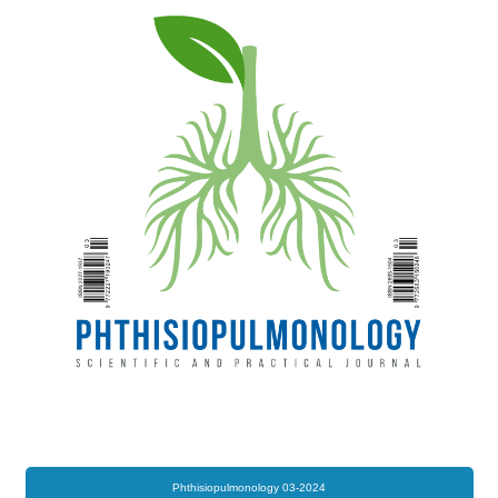
Phthisiopulmonology 03-2024