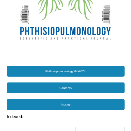
Phthisiopulmonology 04-2024
Contents
Articles
Indexed: