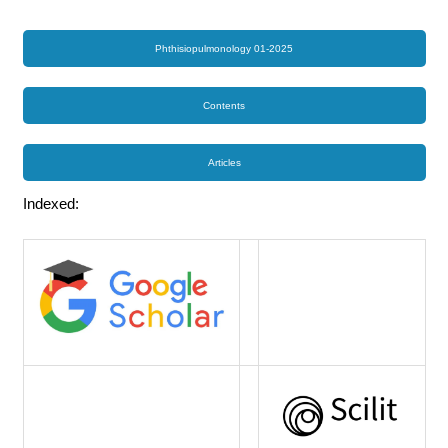
Phthisiopulmonology 01-2025
Contents
Articles
Indexed: