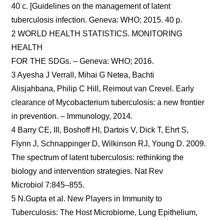
40 с. [Guidelines on the management of latent
tuberculosis infection. Geneva: WHO; 2015. 40 p.
2 WORLD HEALTH STATISTICS. MONITORING
HEALTH
FOR THE SDGs. – Geneva: WHO; 2016.
3 Ayesha J Verrall, Mihai G Netea, Bachti
Alisjahbana, Philip C Hill, Reimout van Crevel. Early
clearance of Mycobacterium tuberculosis: a new frontier
in prevention. – Immunology, 2014.
4 Barry CE, III, Boshoff HI, Dartois V, Dick T, Ehrt S,
Flynn J, Schnappinger D, Wilkinson RJ, Young D. 2009.
The spectrum of latent tuberculosis: rethinking the
biology and intervention strategies. Nat Rev
Microbiol 7:845–855.
5 N.Gupta et al. New Players in Immunity to
Tuberculosis: The Host Microbiome, Lung Epithelium,