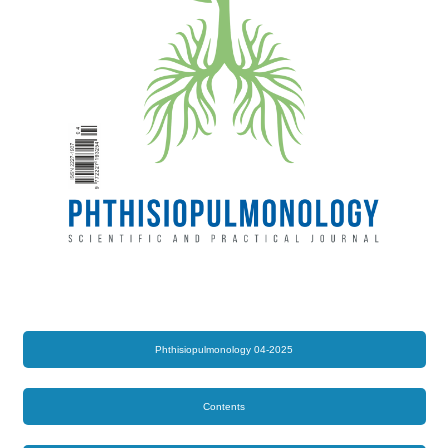
Phthisiopulmonology 04-2025
Contents