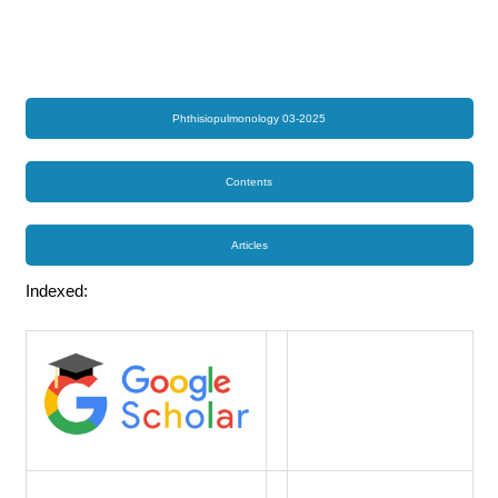
Phthisiopulmonology 03-2025
Contents
Articles
Indexed: