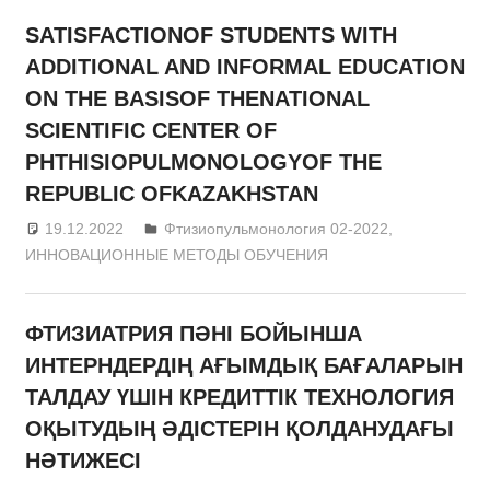
SATISFACTIONOF STUDENTS WITH
ADDITIONAL AND INFORMAL EDUCATION
ON THE BASISOF THENATIONAL
SCIENTIFIC CENTER OF
PHTHISIOPULMONOLOGYOF THE
REPUBLIC OFKAZAKHSTAN
19.12.2022
admin
Фтизиопульмонология 02-2022
,
ИННОВАЦИОННЫЕ МЕТОДЫ ОБУЧЕНИЯ
ФТИЗИАТРИЯ ПӘНІ БОЙЫНША
ИНТЕРНДЕРДІҢ АҒЫМДЫҚ БАҒАЛАРЫН
ТАЛДАУ ҮШІН КРЕДИТТІК ТЕХНОЛОГИЯ
ОҚЫТУДЫҢ ӘДІСТЕРІН ҚОЛДАНУДАҒЫ
НӘТИЖЕСІ