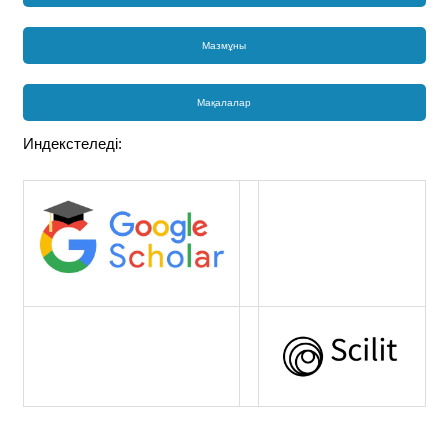
Мазмұны
Мақалалар
Индекстеледі: