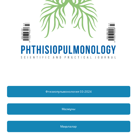
Фтизиопульмонология 03-2024
Мазмұны
Мақалалар