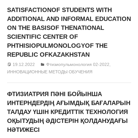
SATISFACTIONOF STUDENTS WITH
ADDITIONAL AND INFORMAL EDUCATION
ON THE BASISOF THENATIONAL
SCIENTIFIC CENTER OF
PHTHISIOPULMONOLOGYOF THE
REPUBLIC OFKAZAKHSTAN
19.12.2022
admin
Фтизиопульмонология 02-2022
,
ИННОВАЦИОННЫЕ МЕТОДЫ ОБУЧЕНИЯ
ФТИЗИАТРИЯ ПӘНІ БОЙЫНША
ИНТЕРНДЕРДІҢ АҒЫМДЫҚ БАҒАЛАРЫН
ТАЛДАУ ҮШІН КРЕДИТТІК ТЕХНОЛОГИЯ
ОҚЫТУДЫҢ ӘДІСТЕРІН ҚОЛДАНУДАҒЫ
НӘТИЖЕСІ