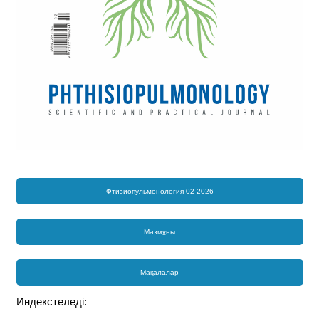
Фтизиопульмонология 02-2026
Мазмұны
Мақалалар
Индекстеледі: