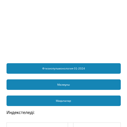
Фтизиопульмонология 01-2024
Мазмұны
Мақалалар
Индекстеледі: