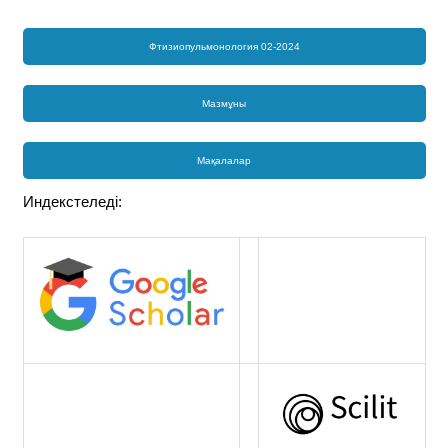
Фтизиопульмонология 02-2024
Мазмұны
Мақалалар
Индекстеледі: