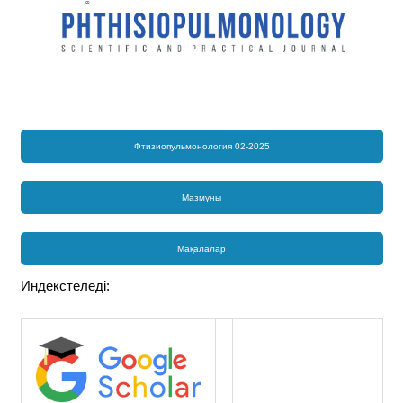
Фтизиопульмонология 02-2025
Мазмұны
Мақалалар
Индекстеледі: