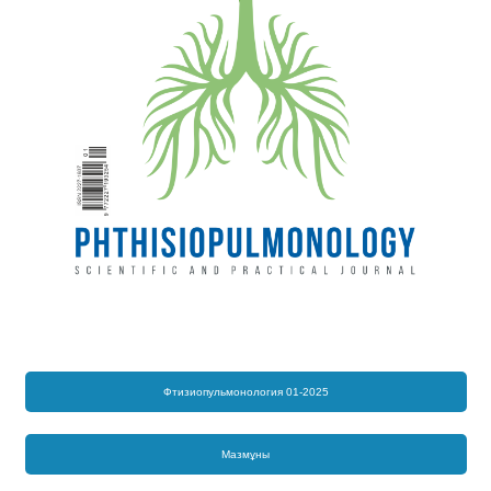
Фтизиопульмонология 01-2025
Мазмұны