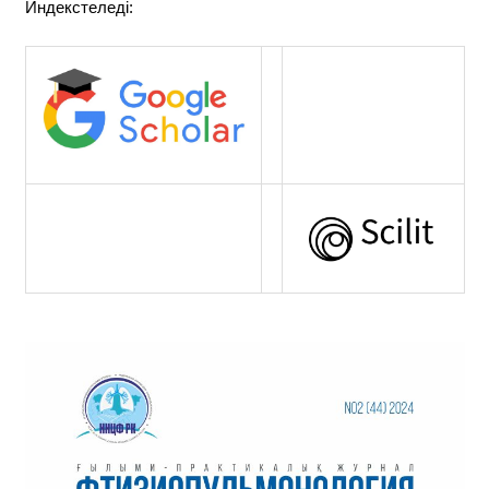
Индекстеледі: