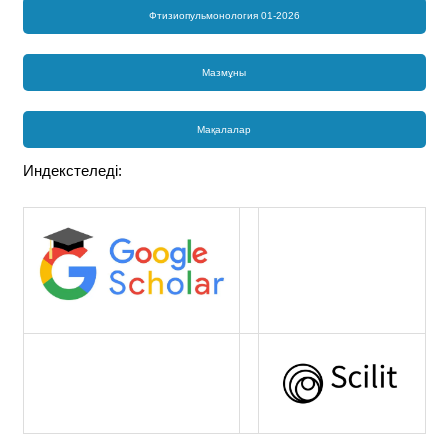
Фтизиопульмонология 01-2026
Мазмұны
Мақалалар
Индекстеледі: