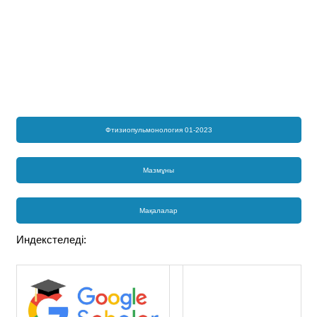
Фтизиопульмонология 01-2023
Мазмұны
Мақалалар
Индекстеледі: