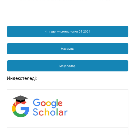
Фтизиопульмонология 04-2024
Мазмұны
Мақалалар
Индекстеледі: