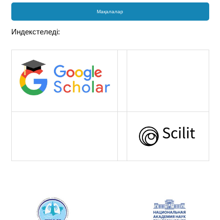
Мақалалар
Индекстеледі: