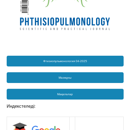
Фтизиопульмонология 04-2025
Мазмұны
Мақалалар
Индекстеледі: