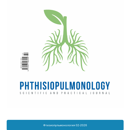
Фтизиопульмонология 02-2026