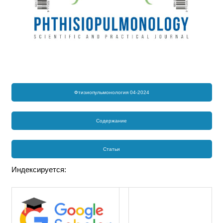
Фтизиопульмонология 04-2024
Содержание
Статьи
Индексируется: