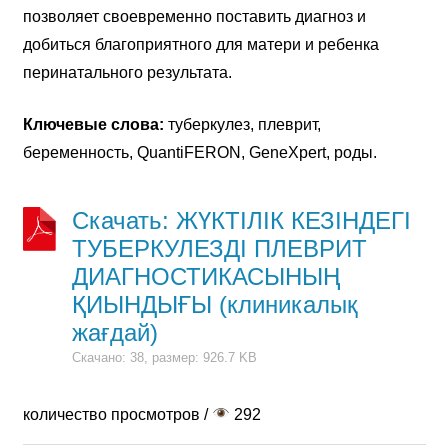
позволяет своевременно поставить диагноз и
добиться благоприятного для матери и ребенка
перинатального результата.
Ключевые слова:
туберкулез, плеврит,
беременность, QuantiFERON, GeneXpert, роды.
Скачать: ЖҮКТІЛІК КЕЗІНДЕГІ
ТУБЕРКУЛЕЗДІ ПЛЕВРИТ
ДИАГНОСТИКАСЫНЫҢ
ҚИЫНДЫҒЫ (клиникалық
жағдай)
Скачано: 38, размер: 926.7 KB
количество просмотров /
292