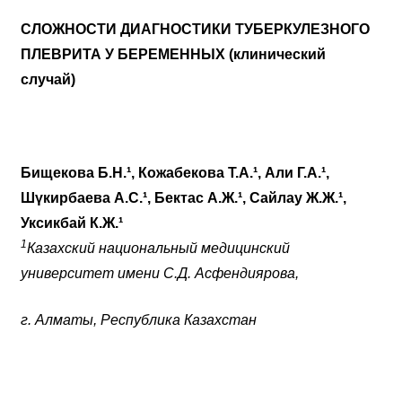
СЛОЖНОСТИ ДИАГНОСТИКИ ТУБЕРКУЛЕЗНОГО
ПЛЕВРИТА У БЕРЕМЕННЫХ (клинический
случай)
Бищекова Б.Н.¹, Кожабекова Т.А.¹, Али Г.А.¹,
Шүкирбаева А.С.¹, Бектас А.Ж.¹, Сайлау Ж.Ж.¹,
Уксикбай К.Ж.¹
1
Казахский национальный медицинский
университет имени С.Д. Асфендиярова,
г. Алматы, Республика Казахстан