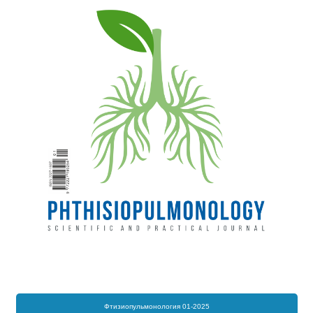
Фтизиопульмонология 01-2025