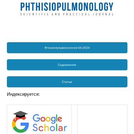
Фтизиопульмонология 04-2024
Содержание
Статьи
Индексируется: