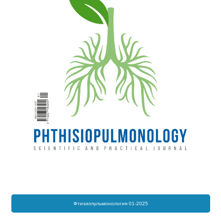
Фтизиопульмонология 01-2025