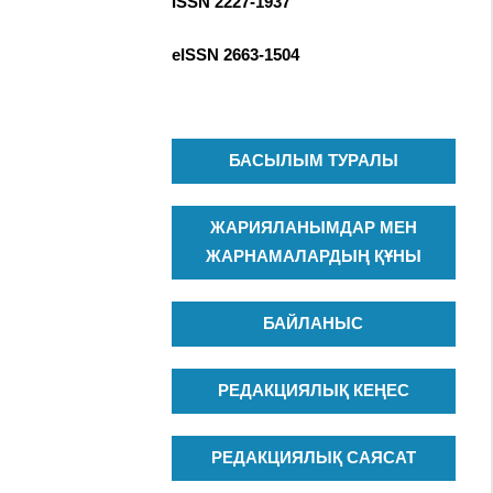
ISSN 2227-1937
R
c
C
h
eISSN
2663-1504
H
f
o
r
:
БАСЫЛЫМ ТУРАЛЫ
ЖАРИЯЛАНЫМДАР МЕН
ЖАРНАМАЛАРДЫҢ ҚҰНЫ
БАЙЛАНЫС
РЕДАКЦИЯЛЫҚ КЕҢЕС
РЕДАКЦИЯЛЫҚ САЯСАТ