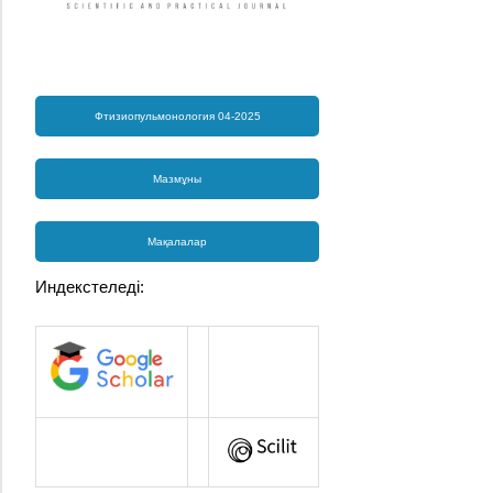
Фтизиопульмонология 04-2025
Мазмұны
Мақалалар
Индекстеледі: