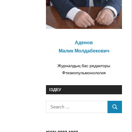
Аденов
Малик Молдабекович
Журналдың бас редакторы
Фтизиопульмонология
ІЗДЕУ
S
S
e
E
a
A
r