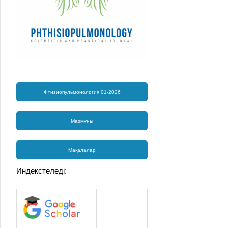
Фтизиопульмонология 01-2026
Мазмұны
Мақалалар
Индекстеледі: