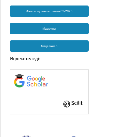
Фтизиопульмонология 03-2025
Мазмұны
Мақалалар
Индекстеледі: