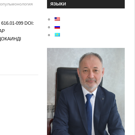
ЯЗЫКИ
опульмонология
616.01-099 DOI:
АР
ДОКАИНДІ