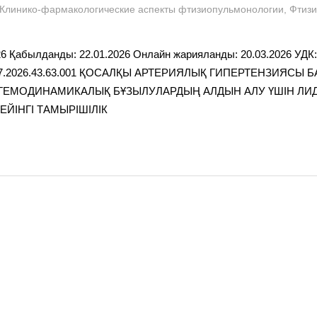
admin
Клинико-фармакологические аспекты фтизиопульмонологии
,
Фтизи
6 Қабылданды: 22.01.2026 Онлайн жарияланды: 20.03.2026 УДК: 
937.2026.43.63.001 ҚОСАЛҚЫ АРТЕРИЯЛЫҚ ГИПЕРТЕНЗИЯСЫ Б
ГЕМОДИНАМИКАЛЫҚ БҰЗЫЛУЛАРДЫҢ АЛДЫН АЛУ ҮШІН ЛИ
ЙІНГІ ТАМЫРІШІЛІК