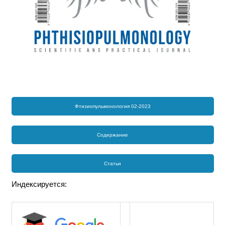
Фтизиопульмонология 02-2023
Содержание
Статьи
Индексируется: