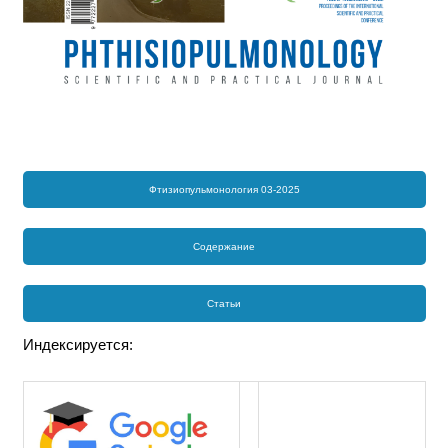
Фтизиопульмонология 03-2025
Содержание
Статьи
Индексируется: