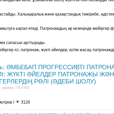
астайды. Халықаралық және қазақстандық тәжірибе, әдістем
р
 дамытуға ықпал етеді. Патронаждың әр кезеңінде мейіргер
ек сапасын арттырады.
ейіргер ісі, патронаж, жүкті әйелдер, күтім жасау, патронаж
ть: ӘМБЕБАП ПРОГРЕССИВТІ ПАТРОН
І: ЖҮКТІ ӘЙЕЛДЕР ПАТРОНАЖЫ ЖӘ
ГЕРЛЕРДІҢ РӨЛІ (ӘДЕБИ ШОЛУ)
, размер: 779.9 KB
мотров /
3120