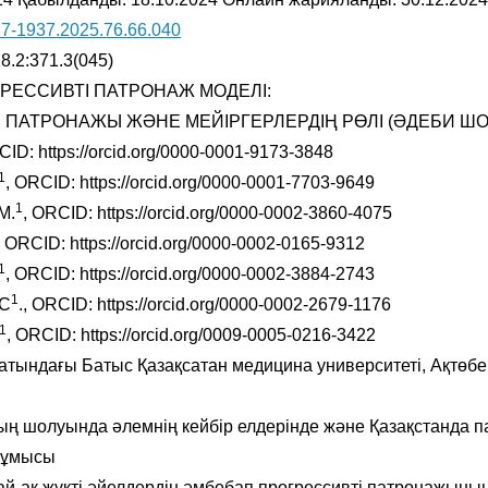
7-1937.2025.76.66.040
8.2:371.3(045)
РЕССИВТІ ПАТРОНАЖ МОДЕЛІ:
 ПАТРОНАЖЫ ЖӘНЕ МЕЙІРГЕРЛЕРДІҢ РӨЛІ (ӘДЕБИ ШО
CID: https://orcid.org/0000-0001-9173-3848
1
, ORCID: https://orcid.org/0000-0001-7703-9649
1
М.
, ORCID: https://orcid.org/0000-0002-3860-4075
, ORCID: https://orcid.org/0000-0002-0165-9312
1
, ORCID: https://orcid.org/0000-0002-3884-2743
1
.С
., ORCID: https://orcid.org/0000-0002-2679-1176
1
, ORCID: https://orcid.org/0009-0005-0216-3422
атындағы Батыс Қазақсатан медицина университеті, Ақтөбе,
ның шолуында әлемнің кейбір елдерінде және Қазақстанда 
жұмысы
ай-ақ жүкті әйелдердің әмбебап прогрессивті патронажыны