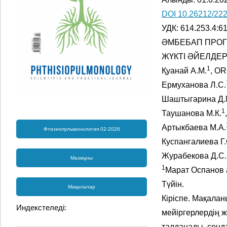
DOI 10.26212/222
УДК: 614.253.4:61
ӘМБЕБАП ПРОГ
ЖҮКТІ ӘЙЕЛДЕР
1
Қуанай А.М.
, OR
Ермуханова Л.С.
Шаштыгарина Д.
1
Таушанова М.К.
Артыкбаева М.A.
Фтизиопульмонология 02-2026
Куспангалиева Г
Журабекова Д.С.
Мазмұны
1
Марат Оспанов 
Түйін.
Мақалалар
Кіріспе. Мақала
Индекстеледі:
мейіргерлердің 
талданады, сонд