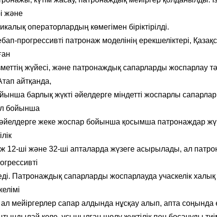
рі және
огикалық операторлардың көмегімен біріктірілді.
ап-прогрессивті патронаж моделінің ерекшеліктері, Қазақс
ған
меттің жүйесі, және патронаждық сапарларды жоспарлау тә
Атап айтқанда,
ойынша барлық жүкті әйелдерге міндетті жоспарлы сапарлар
сіл бойынша
 әйелдерге жеке жоспар бойынша қосымша патронаждар жүрг
ілік
аж 12-ші және 32-ші апталарда жүзеге асырылады, ал патро
огрессивті
неді. Патронаждық сапарларды жоспарлауда учаскелік халық
келімі
 ал мейіргерлер сапар алдында нұсқау алып, апта соңында 
тындылай келе, ұсынылған шолу жүктілік пен босануды тиім