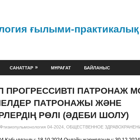
логия ғылыми-практикалық
САНАТТАР
МҰРАҒАТ
БАЙЛАНЫС
 ПРОГРЕССИВТІ ПАТРОНАЖ М
ӘЙЕЛДЕР ПАТРОНАЖЫ ЖӘНЕ
РЛЕРДІҢ РӨЛІ (ӘДЕБИ ШОЛУ)
admin
Фтизиопульмонология 04-2024
,
ОБЩЕСТВЕННОЕ ЗДРАВОХРАНЕН
24 Қабылданды: 18.10.2024 Онлайн жарияланды: 30.12.202