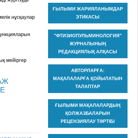
ҒЫЛЫМИ ЖАРИЯЛАНЫМДАР
ЭТИКАСЫ
елік нұсқаулар
 функцияларын
"ФТИЗИОПУЛЬМИНОЛОГИЯ"
ЖУРНАЛЫНЫҢ
РЕДАКЦИЯЛЫҚ АЛҚАСЫ
дық мейіргер
АВТОРЛАРҒА:
МАҚАЛАЛАРҒА ҚОЙЫЛАТЫН
АЖ
ТАЛАПТАР
НЕ
ҒЫЛЫМИ МАҚАЛАЛАРДЫҢ
ҚОЛЖАЗБАЛАРЫН
РЕЦЕНЗИЯЛАУ ТӘРТІБІ