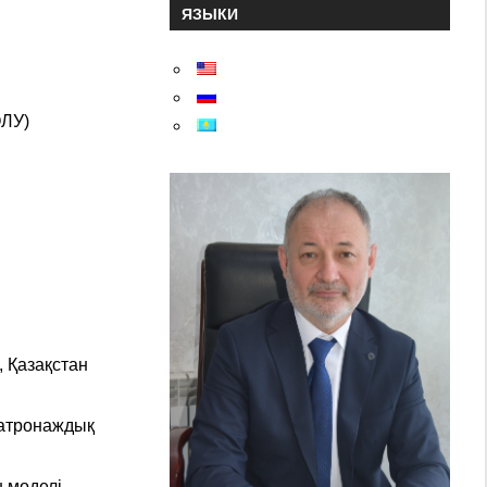
ЯЗЫКИ
ЛУ)
 Қазақстан
патронаждық
ң моделі