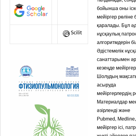
бойынша оны іск
мейіргер рөліне 
қаралады. Бұл әд
нұсқаулық патро
алгоритмдерін бі
Әдістемелік нұсқ
санаттарымен ә
кезеңде мейіргер
Шолудың мақсаты
асыруда
мейіргерлердің 
Материалдар мен 
әзірленді және
Pubmed, Medline,
мейіргер ісі, пат
жүкті әйелдер па