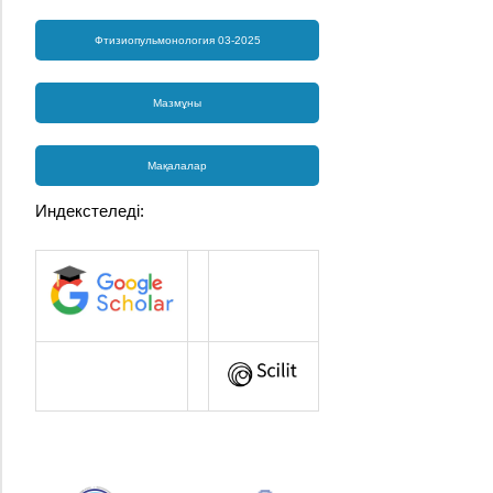
Фтизиопульмонология 03-2025
Мазмұны
Мақалалар
Индекстеледі: