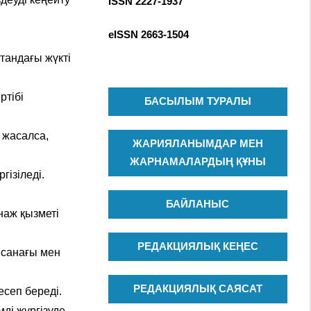
ISSN 2227-1937
R
c
C
h
eISSN
2663-1504
H
f
тандағы жүкті
o
r
ртібі
:
БАСЫЛЫМ ТУРАЛЫ
 жасалса,
ЖАРИЯЛАНЫМДАР МЕН
ЖАРНАМАЛАРДЫҢ ҚҰНЫ
ізіледі.
БАЙЛАНЫС
наж қызметі
РЕДАКЦИЯЛЫҚ КЕҢЕС
 санағы мен
РЕДАКЦИЯЛЫҚ САЯСАТ
есеп береді.
ді жүргізуде