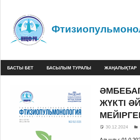
Skip
to
content
Фтизиопульмоно
БАСТЫ БЕТ
БАСЫЛЫМ ТУРАЛЫ
ЖАҢАЛЫҚТАР
ӘМБЕБАП
ЖҮКТІ 
МЕЙІРГЕ
30.12.2024
Алынды: 01.0.20