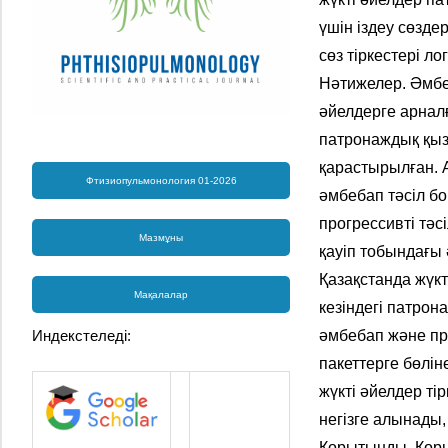
үшін іздеу сөзде
сөз тіркестері л
Нәтижелер. Әмбеб
әйелдерге арнал
патронаждық қыз
қарастырылған. 
Фтизиопульмонология 01-2026
әмбебап тәсіл б
прогрессивті тә
Мазмұны
қауіп тобындағы
Қазақстанда жүкт
Мақалалар
кезіндегі патрон
Индекстеледі:
әмбебап және пр
пакеттерге бөлі
жүкті әйелдер тір
негізге алынады,
Қорытынды. Қоры