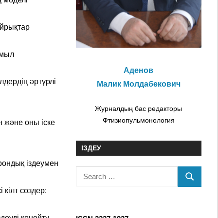
ұйрықтар
имыл
Аденов
лдердің әртүрлі
Малик Молдабекович
Журналдың бас редакторы
Фтизиопульмонология
 және оны іске
ІЗДЕУ
трондық іздеумен
S
S
e
 кілт сөздер:
E
a
A
r
деуді кеңейту