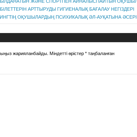
ҒЫЛДАНАТЫН ЖӘНЕ СПОРТПЕН АЙНАЛЫСПАЙТЫН ОҚУШЫ
БІЛЕТТЕРІН АРТТЫРУДЫ ГИГИЕНАЛЫҚ БАҒАЛАУ НЕГІЗДЕРІ
ИНГТІҢ ОҚУШЫЛАРДЫҢ ПСИХИКАЛЫҚ ӘЛ-АУҚАТЫНА ӘСЕРІ
иясы
йыңыз жарияланбайды.
Міндетті өрістер
*
таңбаланған