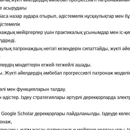
е асырудағы
баса назар аудара отырып, әдістемелік нұсқаулықтар мен б
істемелік
наждық мейіргерлер үшін практикалық ұсынымдар мен іс-қ
лдіреді.
аулық патронаждың негізгі кезеңдерін сипаттайды, жүкті әйе
р
лердің міндеттерін егжей-тегжейлі ашады.
. Жүкті әйелдердің әмбебап прогрессивті патронаж моделін
рөлі мен функцияларын талдау.
әдістер. Іздеу стратегиялары әртүрлі дерекқорларда элек
 Google Scholar дерекқорлары пайдаланылды. Іздеуде келесі
ронаж,
тронажы, күтім жасау, патронаждық мейіргер қолданылды. Із