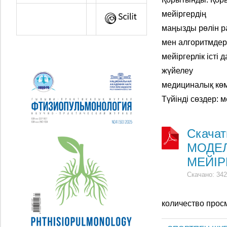
мейіргердің
маңызды рөлін р
мен алгоритмде
мейіргерлік істі
жүйелеу
медициналық көм
Түйінді сөздер: м
Скача
МОДЕЛ
МЕЙІР
Скачано: 342
количество прос