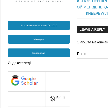
Previous
СПОРТПЕН ШҰ
Жазба
ОЙ МЕН ДЕНЕ ҚА
Post:
Next
КИБЕРБУЛЛ
навигац
Post:
Фтизиопульмонология 04-2025
LEAVE A REPLY
Мазмұны
Э-пошта мекенжа
Мақалалар
Пікір
Индекстеледі: