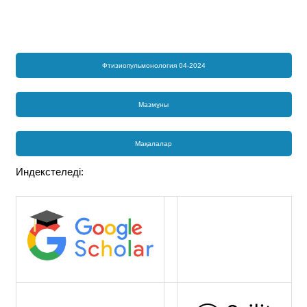
Фтизиопульмонология 04-2024
Мазмұны
Мақалалар
Индекстеледі: