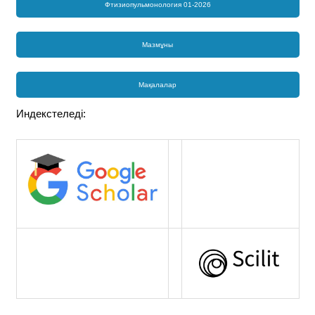
Фтизиопульмонология 01-2026
Мазмұны
Мақалалар
Индекстеледі: