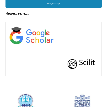
Мақалалар
Индекстеледі: