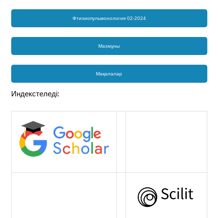
Фтизиопульмонология 02-2024
Мазмұны
Мақалалар
Индекстеледі: