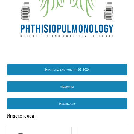
Фтизиопульмонология 01-2024
Мазмұны
Мақалалар
Индекстеледі: