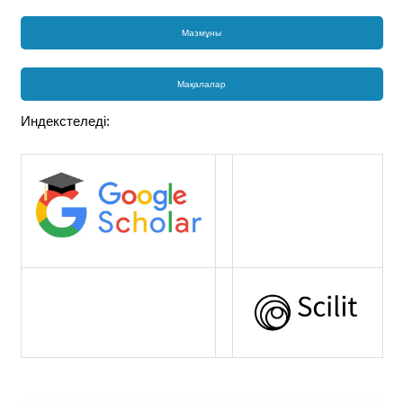
Мазмұны
Мақалалар
Индекстеледі: