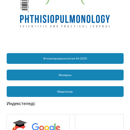
Фтизиопульмонология 04-2025
Мазмұны
Мақалалар
Индекстеледі: