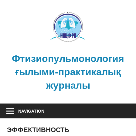
Skip
to
content
Фтизиопульмонология
ғылыми-практикалық
журналы
NAVIGATION
ЭФФЕКТИВНОСТЬ