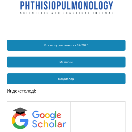
Фтизиопульмонология 02-2025
Мазмұны
Мақалалар
Индекстеледі: