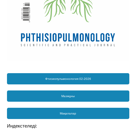
Фтизиопульмонология 02-2026
Мазмұны
Мақалалар
Индекстеледі: