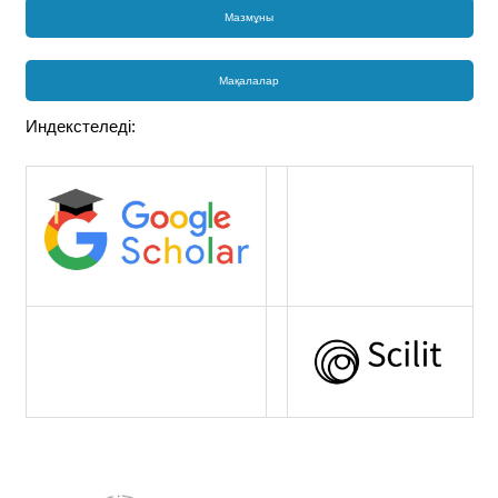
Мазмұны
Мақалалар
Индекстеледі: