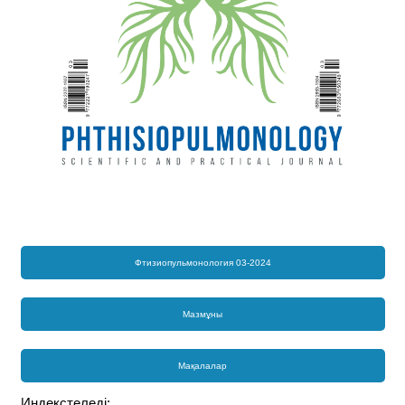
Фтизиопульмонология 03-2024
Мазмұны
Мақалалар
Индекстеледі: