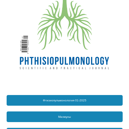
Фтизиопульмонология 01-2025
Мазмұны