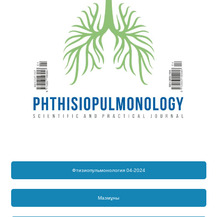
Фтизиопульмонология 04-2024
Мазмұны