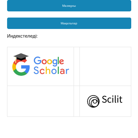
Мазмұны
Мақалалар
Индекстеледі: