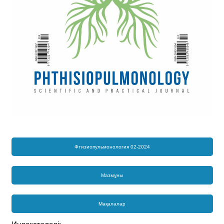
Фтизиопульмонология 02-2024
Мазмұны
Мақалалар