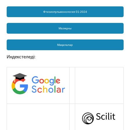
Фтизиопульмонология 01-2024
Мазмұны
Мақалалар
Индекстеледі: