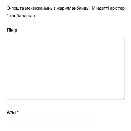
Э-пошта мекенжайыңыз жарияланбайды.
Міндетті өрістер
*
таңбаланған
Пікір
Аты
*