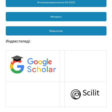
Фтизиопульмонология 04-2025
Мазмұны
Мақалалар
Индекстеледі: