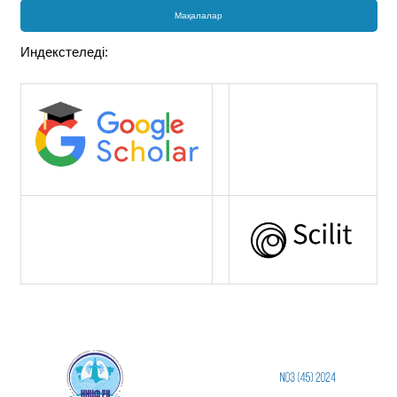
Мақалалар
Индекстеледі: