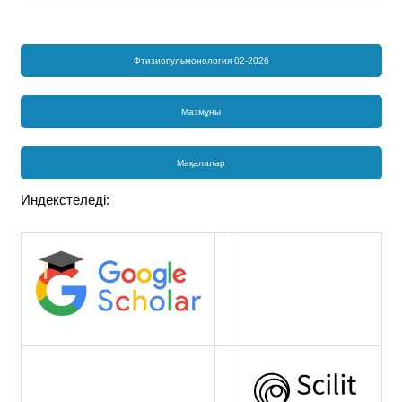
Фтизиопульмонология 02-2026
Мазмұны
Мақалалар
Индекстеледі: