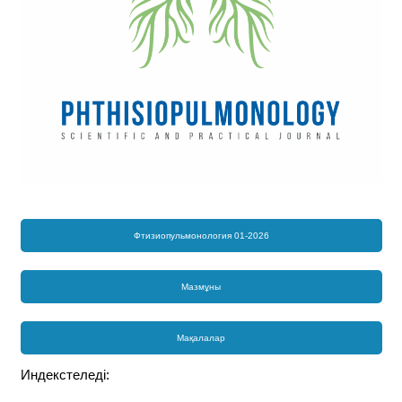
Фтизиопульмонология 01-2026
Мазмұны
Мақалалар
Индекстеледі: