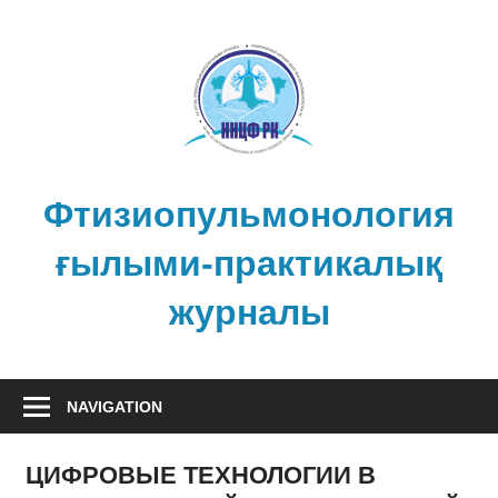
Skip
to
content
Фтизиопульмонология
ғылыми-практикалық
журналы
NAVIGATION
ЦИФРОВЫЕ ТЕХНОЛОГИИ В