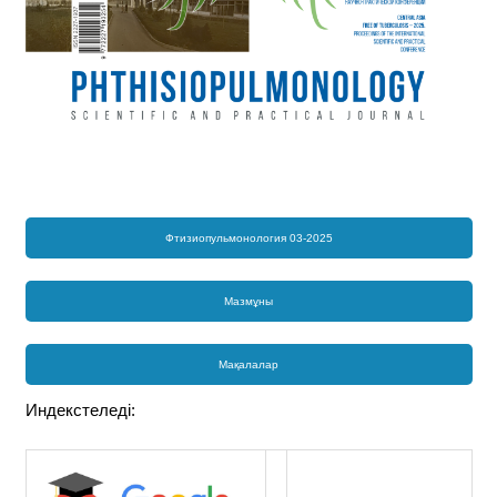
Фтизиопульмонология 03-2025
Мазмұны
Мақалалар
Индекстеледі: