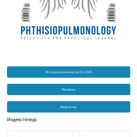
Фтизиопульмонология 02-2023
Мазмұны
Мақалалар
Индекстеледі: