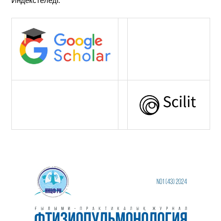
Индекстеледі: