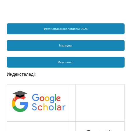
Фтизиопульмонология 03-2024
Мазмұны
Мақалалар
Индекстеледі: