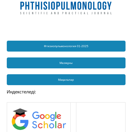
Фтизиопульмонология 01-2025
Мазмұны
Мақалалар
Индекстеледі: