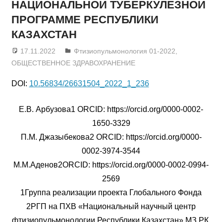
НАЦИОНАЛЬНОЙ ТУБЕРКУЛЕЗНОЙ
ПРОГРАММЕ РЕСПУБЛИКИ
КАЗАХСТАН
17.11.2022
admin
Фтизиопульмонология 01-2022
,
ОБЩЕСТВЕННОЕ ЗДРАВОХРАНЕНИЕ
DOI:
10.56834/26631504_2022_1_236
Е.В. Арбузова1 ORCID: https://orcid.org/0000-0002-
1650-3329
П.М. Джазыбекова2 ORCID: https://orcid.org/0000-
0002-3974-3544
М.М.Аденов2ORCID: https://orcid.org/0000-0002-0994-
2569
1Группа реализации проекта Глобального Фонда
2РГП на ПХВ «Национальный научный центр
фтизиопульмонологии Республики Казахстан» МЗ РК,