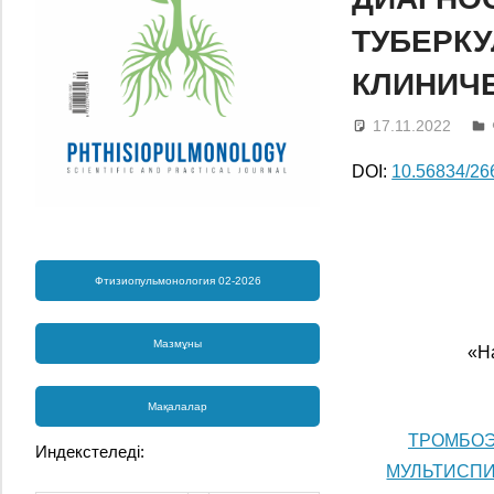
ТУБЕРКУ
КЛИНИЧЕ
17.11.2022
DOI:
10.56834/2
Фтизиопульмонология 02-2026
Мазмұны
«Н
Мақалалар
ТРОМБОЭ
Индекстеледі:
МУЛЬТИСП