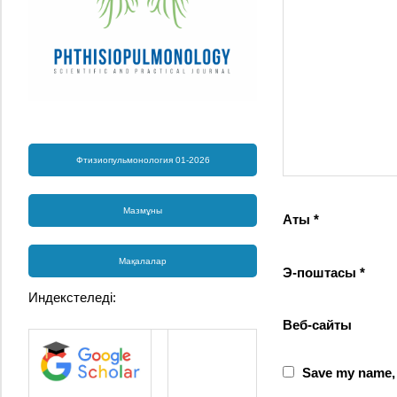
Фтизиопульмонология 01-2026
Мазмұны
Аты
*
Мақалалар
Э-поштасы
*
Индекстеледі:
Веб-сайты
Save my name, e