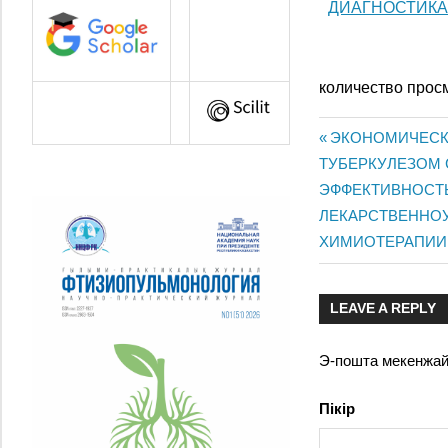
ДИАГНОСТИКА
количество прос
Previous
ЭКОНОМИЧЕСК
Жазба
ТУБЕРКУЛЕЗОМ 
Post:
Next
ЭФФЕКТИВНОСТЬ
навигац
Post:
ЛЕКАРСТВЕННО
ХИМИОТЕРАПИИ
LEAVE A REPLY
Э-пошта мекенжа
Пікір