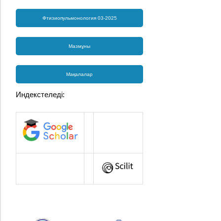
Фтизиопульмонология 03-2025
Мазмұны
Мақалалар
Индекстеледі: