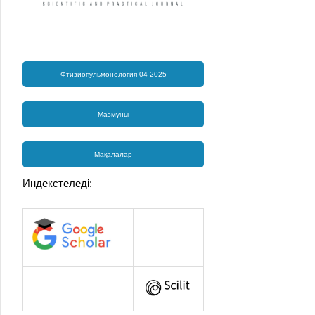
Фтизиопульмонология 04-2025
Мазмұны
Мақалалар
Индекстеледі: