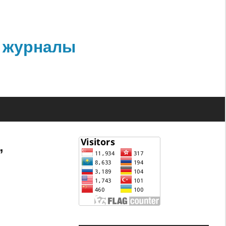
 журналы
,