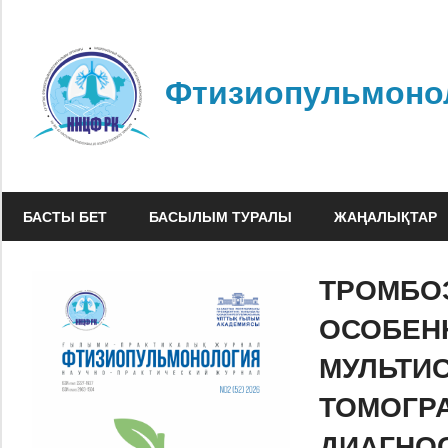
Skip
to
content
Фтизиопульмоно
БАСТЫ БЕТ
БАСЫЛЫМ ТУРАЛЫ
ЖАҢАЛЫҚТАР
ТРОМБО
ОСОБЕН
МУЛЬТИ
ТОМОГР
ДИАГНО