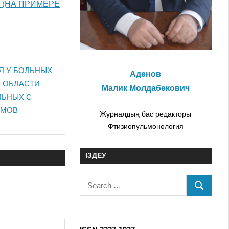
 (НА ПРИМЕРЕ
Я У БОЛЬНЫХ
Аденов
 ОБЛАСТИ
Малик Молдабекович
ЛЬНЫХ С
ИМОВ
Журналдың бас редакторы
Фтизиопульмонология
ІЗДЕУ
S
S
e
E
a
A
r