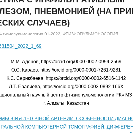
ЛЕЗОМ, ПНЕВМОНИЕЙ (НА ПР
СКИХ СЛУЧАЕВ)
admin
Фтизиопульмонология 01-2022
,
ФТИЗИОПУЛЬМОНОЛОГИЯ
6631504_2022_1_69
М.М. Аденов, https://orcid.org/0000-0002-0994-2569
О.С. Караев, https://orcid.org/0000-0001-7261-9281
К.С. Серикбаева, https://orcid.org/0000-0002-6516-1142
Л.Т. Ералиева, https://orcid.org/0000-0002-0892-166X
ациональный научный центр фтизиопульмонологии РК» МЗ
г. Алматы, Казахстан
МБОЛИЯ ЛЕГОЧНОЙ АРТЕРИИ, ОСОБЕННОСТИ ДИАГН
ИРАЛЬНОЙ КОМПЬЮТЕРНОЙ ТОМОГРАФИЕЙ, ДИФФЕРЕ