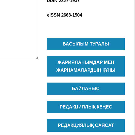
ISSN 2227-1937
R
c
C
h
eISSN
2663-1504
H
f
o
r
:
БАСЫЛЫМ ТУРАЛЫ
ЖАРИЯЛАНЫМДАР МЕН
ЖАРНАМАЛАРДЫҢ ҚҰНЫ
БАЙЛАНЫС
РЕДАКЦИЯЛЫҚ КЕҢЕС
РЕДАКЦИЯЛЫҚ САЯСАТ