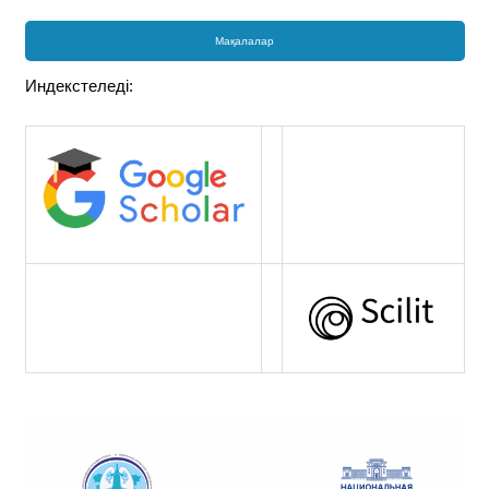
Мақалалар
Индекстеледі: