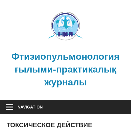
Skip
to
content
Фтизиопульмонология
ғылыми-практикалық
журналы
NAVIGATION
ТОКСИЧЕСКОЕ ДЕЙСТВИЕ