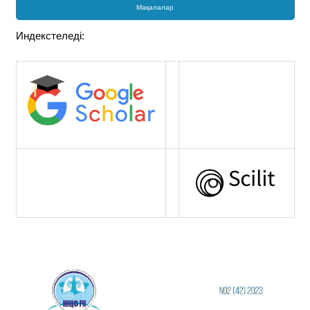
Мақалалар
Индекстеледі: