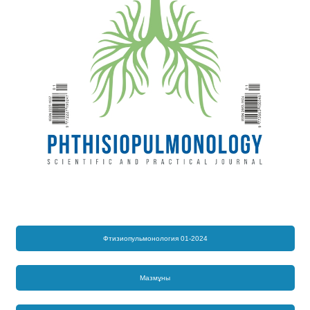
Фтизиопульмонология 01-2024
Мазмұны