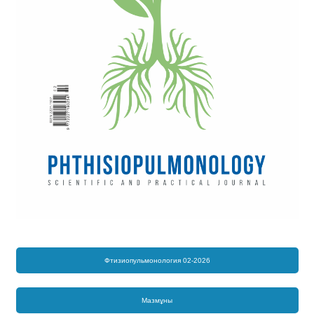
Фтизиопульмонология 02-2026
Мазмұны