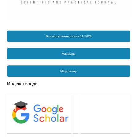
Фтизиопульмонология 01-2026
Мазмұны
Мақалалар
Индекстеледі: