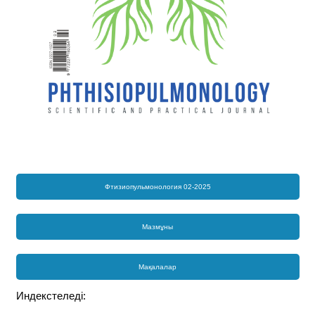
Фтизиопульмонология 02-2025
Мазмұны
Мақалалар
Индекстеледі: