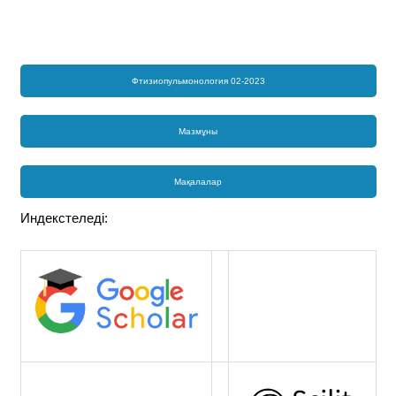
Фтизиопульмонология 02-2023
Мазмұны
Мақалалар
Индекстеледі: