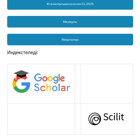
Фтизиопульмонология 01-2025
Мазмұны
Мақалалар
Индекстеледі: