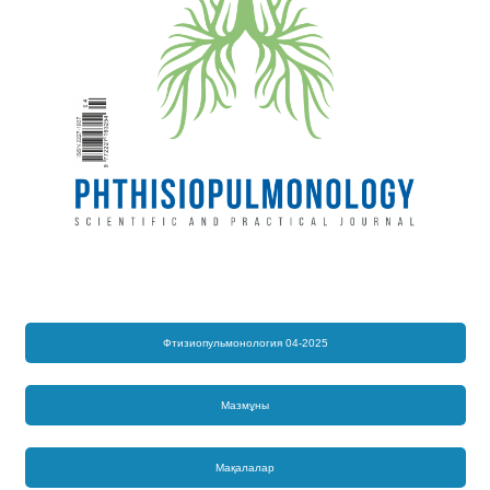
Фтизиопульмонология 04-2025
Мазмұны
Мақалалар