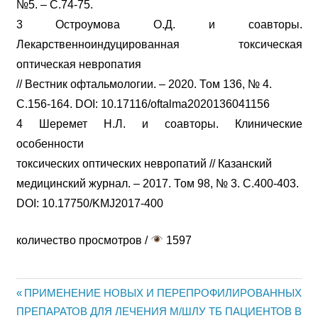
№5. – С.74-75.
3 Остроумова О.Д. и соавторы.
Лекарственноиндуцированная токсическая
оптическая невропатия
// Вестник офтальмологии. – 2020. Том 136, № 4.
С.156-164. DOI: 10.17116/oftalma2020136041156
4 Шеремет Н.Л. и соавторы. Клинические
особенности
токсических оптических невропатий // Казанский
медицинский журнал. – 2017. Том 98, № 3. С.400-403.
DOI: 10.17750/KMJ2017-400
количество просмотров /
1597
Previous
ПРИМЕНЕНИЕ НОВЫХ И ПЕРЕПРОФИЛИРОВАННЫХ
Жазба
ПРЕПАРАТОВ ДЛЯ ЛЕЧЕНИЯ М/ШЛУ ТБ ПАЦИЕНТОВ В
Post: