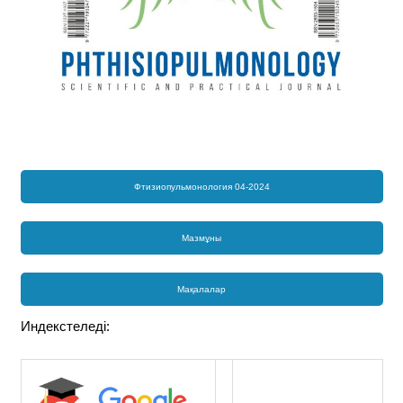
Фтизиопульмонология 04-2024
Мазмұны
Мақалалар
Индекстеледі: