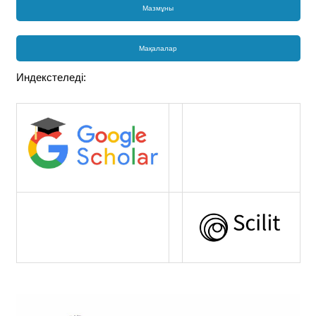
Мазмұны
Мақалалар
Индекстеледі: