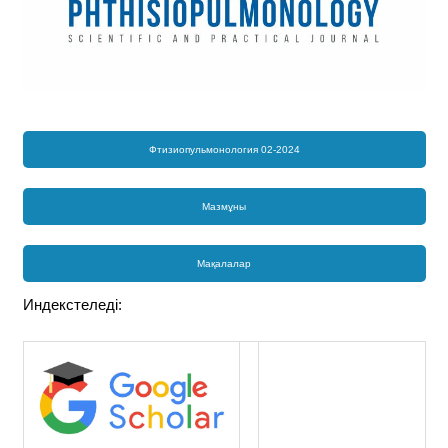
Фтизиопульмонология 02-2024
Мазмұны
Мақалалар
Индекстеледі: