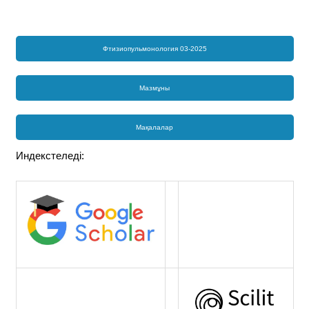
Фтизиопульмонология 03-2025
Мазмұны
Мақалалар
Индекстеледі: