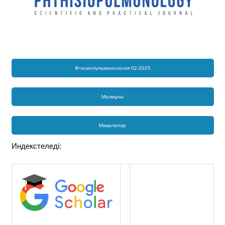
Фтизиопульмонология 02-2025
Мазмұны
Мақалалар
Индекстеледі: