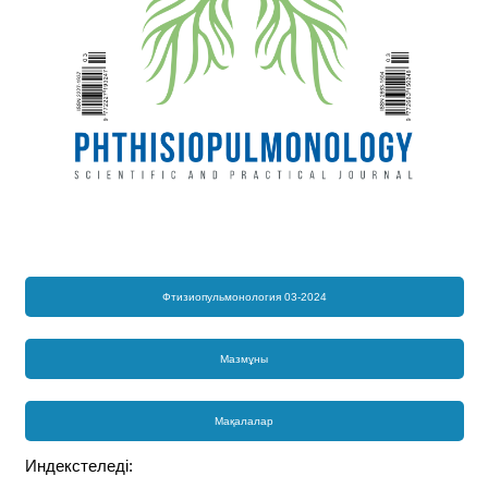
Фтизиопульмонология 03-2024
Мазмұны
Мақалалар
Индекстеледі: