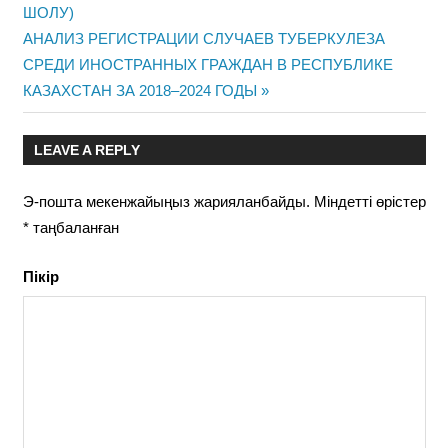
ШОЛУ)
навигациясы
Next
АНАЛИЗ РЕГИСТРАЦИИ СЛУЧАЕВ ТУБЕРКУЛЕЗА
Post:
СРЕДИ ИНОСТРАННЫХ ГРАЖДАН В РЕСПУБЛИКЕ
КАЗАХСТАН ЗА 2018–2024 ГОДЫ
LEAVE A REPLY
Э-пошта мекенжайыңыз жарияланбайды.
Міндетті өрістер
*
таңбаланған
Пікір