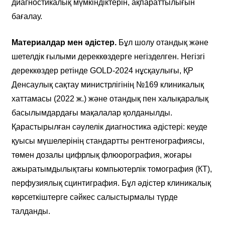
диагностикалық мүмкіндіктерін, ақпараттылығын
бағалау.
Материалдар мен әдістер.
Бұл шолу отандық және
шетелдік ғылыми дереккөздерге негізделген. Негізгі
дереккөздер ретінде GOLD-2024 нұсқаулығы, ҚР
Денсаулық сақтау министрлігінің №169 клиникалық
хаттамасы (2022 ж.) және отандық пен халықаралық
басылымдардағы мақалалар қолданылды.
Қарастырылған сәулелік диагностика әдістері: кеуде
қуысы мүшелерінің стандартты рентгенографиясы,
төмен дозалы цифрлық флюорография, жоғары
ажыратымдылықтағы компьютерлік томография (КТ),
перфузиялық сцинтиграфия. Бұл әдістер клиникалық
көрсеткіштерге сәйкес салыстырмалы түрде
талданды.