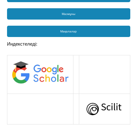
Мазмұны
Мақалалар
Индекстеледі: