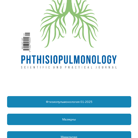
Фтизиопульмонология 01-2025
Мазмұны
Мақалалар