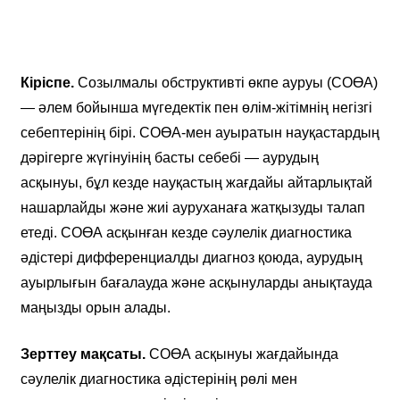
Кіріспе.
Созылмалы обструктивті өкпе ауруы (СОӨА)
— әлем бойынша мүгедектік пен өлім-жітімнің негізгі
себептерінің бірі. СОӨА-мен ауыратын науқастардың
дәрігерге жүгінуінің басты себебі — аурудың
асқынуы, бұл кезде науқастың жағдайы айтарлықтай
нашарлайды және жиі ауруханаға жатқызуды талап
етеді. СОӨА асқынған кезде сәулелік диагностика
әдістері дифференциалды диагноз қоюда, аурудың
ауырлығын бағалауда және асқынуларды анықтауда
маңызды орын алады.
Зерттеу мақсаты.
СОӨА асқынуы жағдайында
сәулелік диагностика әдістерінің рөлі мен