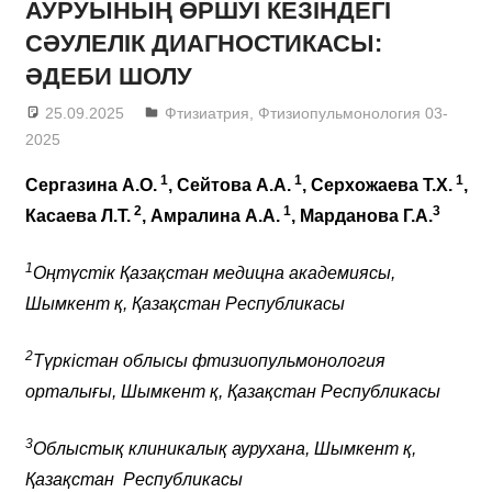
АУРУЫНЫҢ ӨРШУІ КЕЗІНДЕГІ
СӘУЛЕЛІК ДИАГНОСТИКАСЫ:
ӘДЕБИ ШОЛУ
25.09.2025
admin
Фтизиатрия
,
Фтизиопульмонология 03-
2025
1
1
1
Сергазина А.О.
, Сейтова А.А.
, Серхожаева Т.Х.
,
2
1
3
Касаева Л.Т.
, Амралина А.А.
,
Марданова Г.А.
1
Оңтүстік Қазақстан медицна академиясы,
Шымкент қ, Қазақстан Республикасы
2
Түркістан облысы фтизиопульмонология
орталығы, Шымкент қ, Қазақстан Республикасы
3
Облыстық клиникалық аурухана, Шымкент қ,
Қазақстан Республикасы