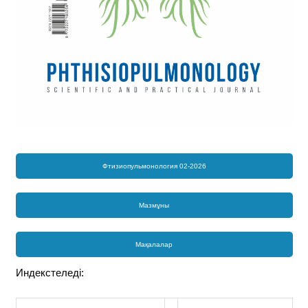
Фтизиопульмонология 02-2026
Мазмұны
Мақалалар
Индекстеледі: