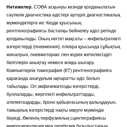
Нәтижелер.
СОӨА асқынуы кезінде қолданылатын
сәулелік диагностика әдістері әртүрлі диагностикалық
мүмкіндіктерге ие: Кеуде қуысының
рентгенографиясы бастапқы бейнелеу әдісі ретінде
қолданылады. Оның негізгі мақсаты – инфильтративті
өзгерістерді (пневмония), плевра қуысында сұйықтық
жиналуын, пневмоторакс пен жүрек жеткіліксіздігі
белгілерін анықтау немесе жоққа шығару.
Компьютерлік томография (КТ) рентгенографияға
қарағанда анағұрлым ақпаратты әдіс болып
табылады. Ол эмфизематозды өзгерістерді,
буллаларды, жергілікті инфильтраттарды,
ателектаздарды, бронх қабырғасының қалыңдауын,
тамырлық өзгерістерді нақты көруге мүмкіндік
береді..Өкпенің перфузиялық сцинтиграфиясы
микроциркуляция мен перфузия бұзылыстарын