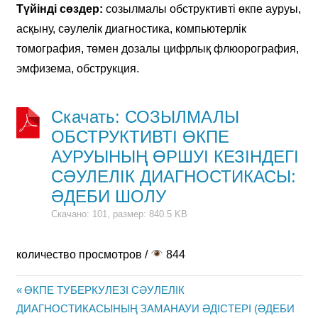
Түйінді сөздер:
созылмалы обструктивті өкпе ауруы,
асқыну, сәулелік диагностика, компьютерлік
томография, төмен дозалы цифрлық флюорография,
эмфизема, обструкция.
Скачать: СОЗЫЛМАЛЫ
ОБСТРУКТИВТІ ӨКПЕ
АУРУЫНЫҢ ӨРШУІ КЕЗІНДЕГІ
СӘУЛЕЛІК ДИАГНОСТИКАСЫ:
ӘДЕБИ ШОЛУ
Скачано: 101, размер: 840.5 KB
количество просмотров /
844
Previous
ӨКПЕ ТУБЕРКУЛЕЗІ СӘУЛЕЛІК
Жазба
ДИАГНОСТИКАСЫНЫҢ ЗАМАНАУИ ӘДІСТЕРІ (ӘДЕБИ
Post: