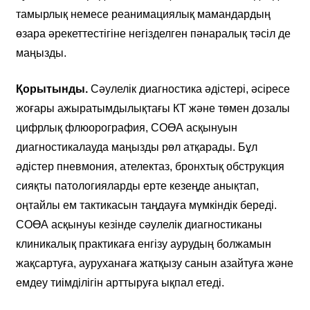
тамырлық немесе реанимациялық мамандардың
өзара әрекеттестігіне негізделген пәнаралық тәсіл де
маңызды.
Қорытынды.
Сәулелік диагностика әдістері, әсіресе
жоғары ажыратымдылықтағы КТ және төмен дозалы
цифрлық флюорография, СОӨА асқынуын
диагностикалауда маңызды рөл атқарады. Бұл
әдістер пневмония, ателектаз, бронхтық обструкция
сияқты патологияларды ерте кезеңде анықтап,
оңтайлы ем тактикасын таңдауға мүмкіндік береді.
СОӨА асқынуы кезінде сәулелік диагностиканы
клиникалық практикаға енгізу аурудың болжамын
жақсартуға, ауруханаға жатқызу санын азайтуға және
емдеу тиімділігін арттыруға ықпал етеді.