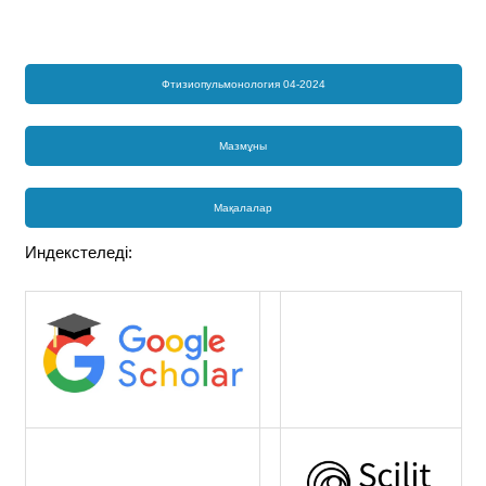
Фтизиопульмонология 04-2024
Мазмұны
Мақалалар
Индекстеледі: