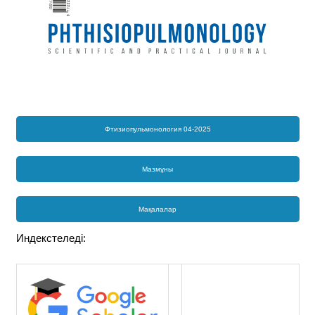
Фтизиопульмонология 04-2025
Мазмұны
Мақалалар
Индекстеледі: