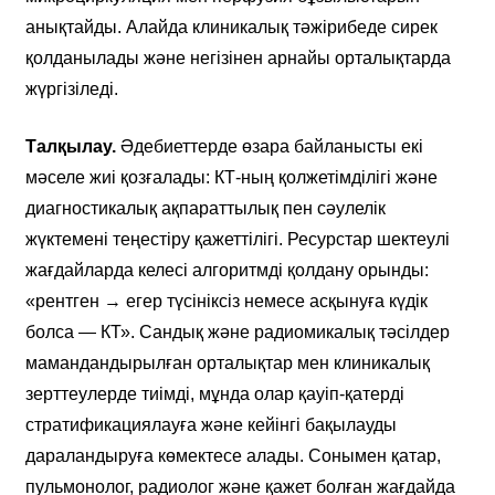
анықтайды. Алайда клиникалық тәжірибеде сирек
қолданылады және негізінен арнайы орталықтарда
жүргізіледі.
Талқылау.
Әдебиеттерде өзара байланысты екі
мәселе жиі қозғалады: КТ-ның қолжетімділігі және
диагностикалық ақпараттылық пен сәулелік
жүктемені теңестіру қажеттілігі. Ресурстар шектеулі
жағдайларда келесі алгоритмді қолдану орынды:
«рентген → егер түсініксіз немесе асқынуға күдік
болса — КТ». Сандық және радиомикалық тәсілдер
мамандандырылған орталықтар мен клиникалық
зерттеулерде тиімді, мұнда олар қауіп-қатерді
стратификациялауға және кейінгі бақылауды
дараландыруға көмектесе алады. Сонымен қатар,
пульмонолог, радиолог және қажет болған жағдайда