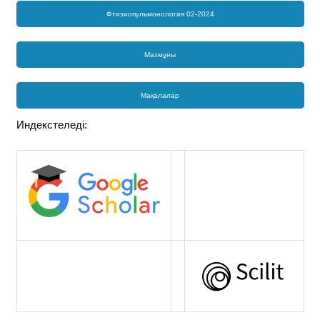
Фтизиопульмонология 02-2024
Мазмұны
Мақалалар
Индекстеледі: