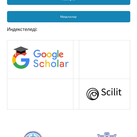
Мақалалар
Индекстеледі: