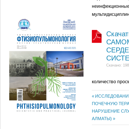
неинфекционные 
мультидисциплин
Скача
САМО
СЕРД
СИСТ
Скачано: 198
количество прос
Previous
ИССЛЕДОВАНИ
Жазба
ПОЧЕЧНУЮ ТЕР
Post:
Next
НАРУШЕНИЕ СЛУ
навигац
Post:
АЛМАТЫ)