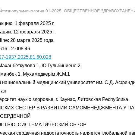
admin
Фтизиопульмонология 01-2025
,
ОБЩЕСТВЕННОЕ ЗДРАВОХРАНЕН
кцию: 1 февраля 2025 г.
ации: 12 февраля 2025 г.
ine: 28 марта 2025 года
616.12-008.46
27-1937.2025.81.60.028
. Маханбеткулова 1, Ю.Гульбиниене 2,
. Иманбек 1, Мухамедкерім Ж.М.1
 национальный медицинский университет им. С.Д. Асфенд
тан
рситет наук о здоровье, г. Каунас, Литовская Республика
СКИХ СЕСТЕР В РАЗВИТИИ САМОМЕНЕДЖМЕНТА У ПА
 СЕРДЕЧНОЙ
СТЬЮ: СИСТЕМАТИЧЕСКИЙ ОБЗОР
ческая сердечная недостаточность является глобальной п