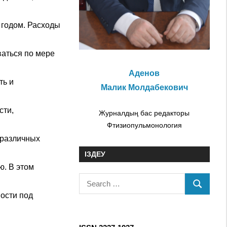
 годом. Расходы
ваться по мере
Аденов
ть и
Малик Молдабекович
сти,
Журналдың бас редакторы
Фтизиопульмонология
 различных
ІЗДЕУ
ю. В этом
S
S
e
ости под
E
a
A
r