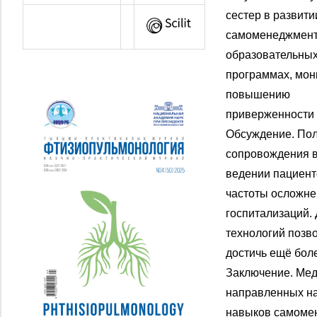
сестер в развити
самоменеджмента
образовательны
программах, мон
повышению
приверженности 
Обсуждение. Пол
сопровождения 
ведении пациент
частоты осложне
госпитализаций.
технологий позв
достичь ещё бол
Заключение. Мед
направленных на
навыков самомен