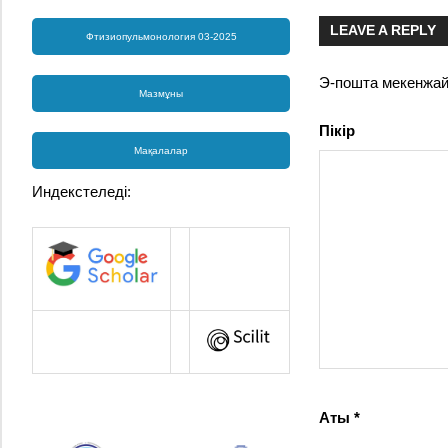
LEAVE A REPLY
Фтизиопульмонология 03-2025
Э-пошта мекенжа
Мазмұны
Пікір
Мақалалар
Индекстеледі:
Аты
*