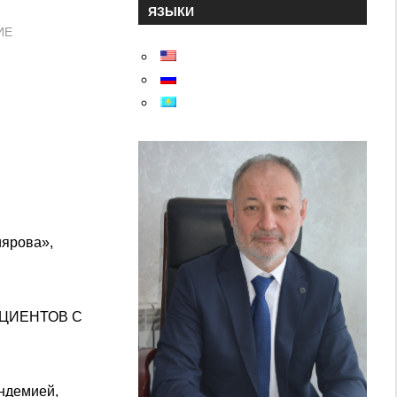
ЯЗЫКИ
ИЕ
иярова»,
ЦИЕНТОВ С
андемией,