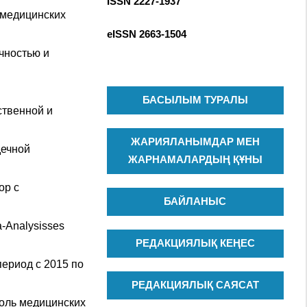
ISSN 2227-1937
R
c
 медицинских
C
h
eISSN
2663-1504
H
f
чностью и
o
r
:
БАСЫЛЫМ ТУРАЛЫ
ственной и
ЖАРИЯЛАНЫМДАР МЕН
дечной
ЖАРНАМАЛАРДЫҢ ҚҰНЫ
ор с
БАЙЛАНЫС
a-Analysisses
РЕДАКЦИЯЛЫҚ КЕҢЕС
период с 2015 по
РЕДАКЦИЯЛЫҚ САЯСАТ
роль медицинских