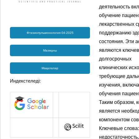
деятельность вк
обучение пациен
лекарственных с
поддержанию здо
Фтизиопульмонология 04-2025
состояния. Эти 
являются ключев
Мазмұны
долгосрочных
клинических исх
Мақалалар
требующие даль
Индекстеледі:
изучения, включ
обучения пациен
Таким образом, 
является необх
компонентом сов
Ключевые слова:
недостаточность