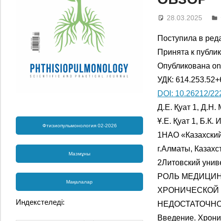
28.03.2025
Поступила в реда
Принята к публик
Опубликована onl
УДК: 614.253.52+
DOI: 10.26212/22
Д.Е. Қуат 1, Д.Н
Ұ.Е. Қуат 1, Б.К
Фтизиопульмонология 02-2026
1НАО «Казахский
г.Алматы, Казахс
Мазмұны
2Литовский униве
РОЛЬ МЕДИЦИН
Мақалалар
ХРОНИЧЕСКОЙ
Индекстеледі:
НЕДОСТАТОЧНО
Введение. Хрони