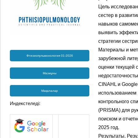
Цель исследован
сестер в развити
навыков самомен
выявить эффект
стратегии сестри
Материалы и мет
Фтизиопульмонология 01-2026
зарубежной лите
оценки текущей 
Мазмұны
недостаточность
CINAHL и Google
Мақалалар
использованием 
контрольного спис
Индекстеледі:
(PRISMA) для ру
поиском и отчет
2025 год.
Результаты. Рез