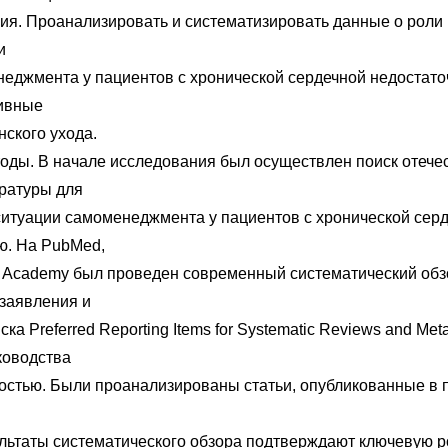
ия. Проанализировать и систематизировать данные о роли
и
еджмента у пациентов с хронической сердечной недостато
ивные
нского ухода.
оды. В начале исследования был осуществлен поиск отече
ратуры для
ситуации самоменеджмента у пациентов с хронической сер
ю. На PubMed,
 Academy был проведен современный систематический обз
заявления и
ка Preferred Reporting Items for Systematic Reviews and Met
ководства
ностью. Были проанализированы статьи, опубликованные в 
ультаты систематического обзора подтверждают ключевую 