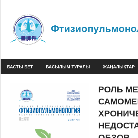
Skip
to
content
Фтизиопульмоно
БАСТЫ БЕТ
БАСЫЛЫМ ТУРАЛЫ
ЖАҢАЛЫҚТАР
РОЛЬ МЕ
САМОМЕ
ХРОНИЧ
НЕДОСТ
ОБЗОР