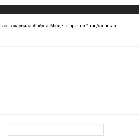
йыңыз жарияланбайды.
Міндетті өрістер
*
таңбаланған