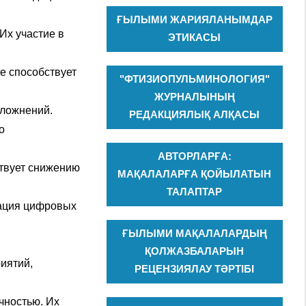
ҒЫЛЫМИ ЖАРИЯЛАНЫМДАР
Их участие в
ЭТИКАСЫ
е способствует
"ФТИЗИОПУЛЬМИНОЛОГИЯ"
ЖУРНАЛЫНЫҢ
сложнений.
РЕДАКЦИЯЛЫҚ АЛҚАСЫ
о
АВТОРЛАРҒА:
ствует снижению
МАҚАЛАЛАРҒА ҚОЙЫЛАТЫН
ТАЛАПТАР
рация цифровых
ҒЫЛЫМИ МАҚАЛАЛАРДЫҢ
ҚОЛЖАЗБАЛАРЫН
иятий,
РЕЦЕНЗИЯЛАУ ТӘРТІБІ
чностью. Их