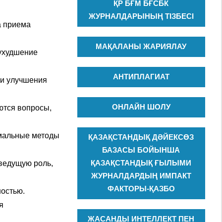
ҚР БҒМ БҒСБК
ЖУРНАЛДАРЫНЫҢ ТІЗБЕСІ
а приема
МАҚАЛАНЫ ЖАРИЯЛАУ
ухудшение
АНТИПЛАГИАТ
 и улучшения
ОНЛАЙН ШОЛУ
ются вопросы,
имальные методы
ҚАЗАҚСТАНДЫҚ ДӘЙЕКСӨЗ
БАЗАСЫ БОЙЫНША
ҚАЗАҚСТАНДЫҚ ҒЫЛЫМИ
 ведущую роль,
ЖУРНАЛДАРДЫҢ ИМПАКТ
ФАКТОРЫ-ҚАЗБО
ностью.
я
ЖАСАНДЫ ИНТЕЛЛЕКТ ПЕН