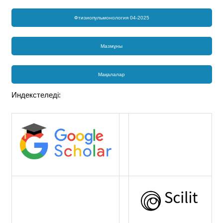
Фтизиопульмонология 04-2025
Мазмұны
Мақалалар
Индекстеледі: