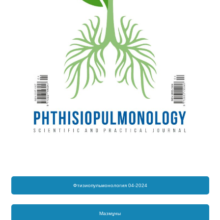
Фтизиопульмонология 04-2024
Мазмұны