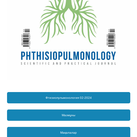
Фтизиопульмонология 02-2024
Мазмұны
Мақалалар