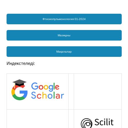
Фтизиопульмонология 01-2024
Мазмұны
Мақалалар
Индекстеледі: