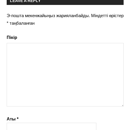
LEAVE A REPLY
Э-пошта мекенжайыңыз жарияланбайды.
Міндетті өрістер
*
таңбаланған
Пікір
Аты
*