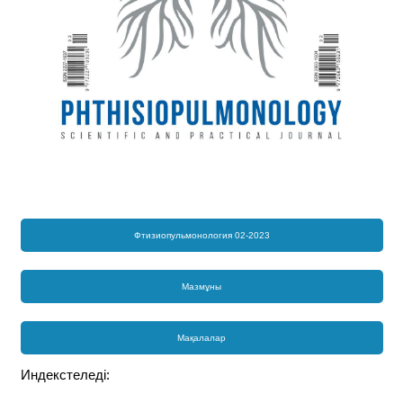
Фтизиопульмонология 02-2023
Мазмұны
Мақалалар
Индекстеледі: