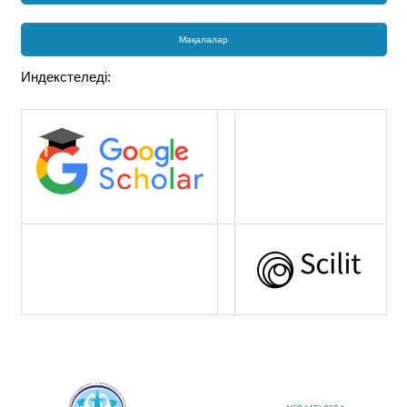
Мақалалар
Индекстеледі: