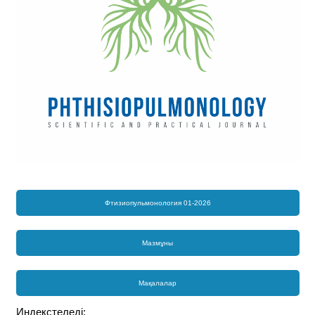
Фтизиопульмонология 01-2026
Мазмұны
Мақалалар
Индекстеледі: