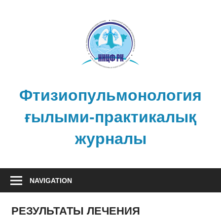
Skip
to
content
Фтизиопульмонология
ғылыми-практикалық
журналы
NAVIGATION
РЕЗУЛЬТАТЫ ЛЕЧЕНИЯ