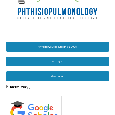
Фтизиопульмонология 01-2025
Мазмұны
Мақалалар
Индекстеледі: