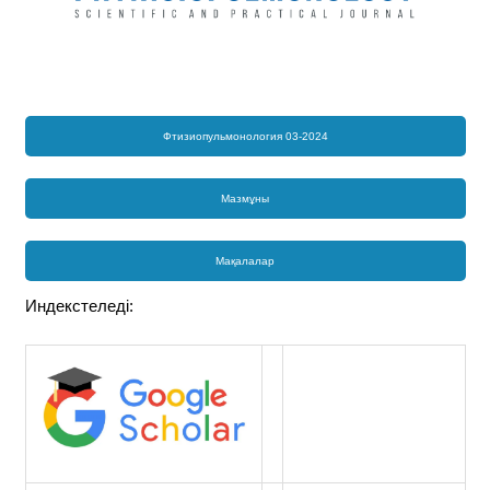
Фтизиопульмонология 03-2024
Мазмұны
Мақалалар
Индекстеледі: