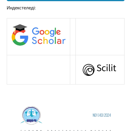
Индекстеледі: