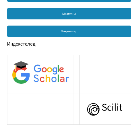
Мазмұны
Мақалалар
Индекстеледі: