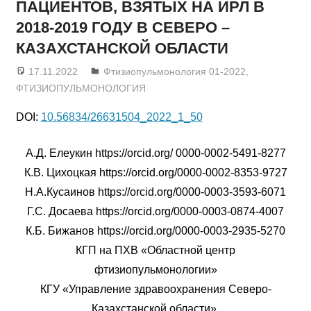
ПАЦИЕНТОВ, ВЗЯТЫХ НА ИРЛ В
2018-2019 ГОДУ В СЕВЕРО –
КАЗАХСТАНСКОЙ ОБЛАСТИ
17.11.2022
admin
Фтизиопульмонология 01-2022
,
ФТИЗИОПУЛЬМОНОЛОГИЯ
DOI:
10.56834/26631504_2022_1_50
А.Д. Елеукин https://orcid.org/ 0000-0002-5491-8277
К.В. Цихоцкая https://orcid.org/0000-0002-8353-9727
Н.А.Кусаинов https://orcid.org/0000-0003-3593-6071
Г.С. Досаева https://orcid.org/0000-0003-0874-4007
К.Б. Бижанов https://orcid.org/0000-0003-2935-5270
КГП на ПХВ «Областной центр
фтизиопульмонологии»
КГУ «Управление здравоохранения Северо-
Казахстанской области»,