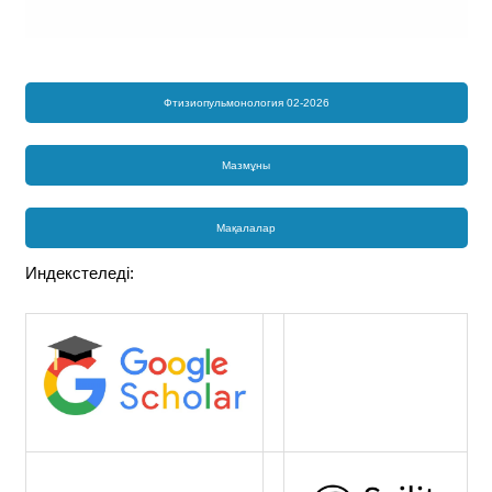
Фтизиопульмонология 02-2026
Мазмұны
Мақалалар
Индекстеледі: