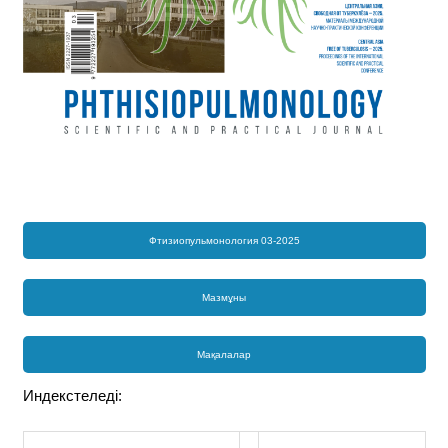
Фтизиопульмонология 03-2025
Мазмұны
Мақалалар
Индекстеледі: