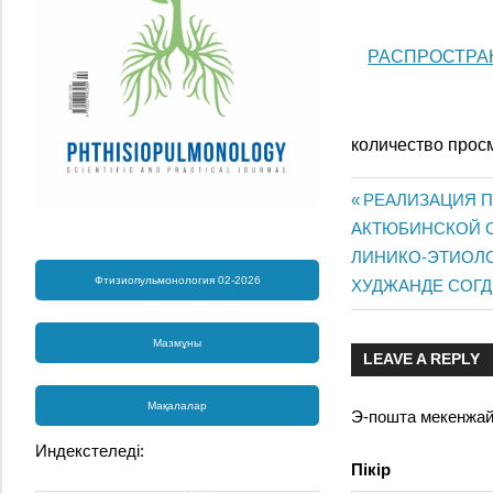
РАСПРОСТРА
количество прос
Previous
РЕАЛИЗАЦИЯ П
Жазба
АКТЮБИНСКОЙ 
Post:
Next
ЛИНИКО-ЭТИОЛО
навигац
Фтизиопульмонология 02-2026
Post:
ХУДЖАНДЕ СОГ
Мазмұны
LEAVE A REPLY
Мақалалар
Э-пошта мекенжа
Индекстеледі:
Пікір