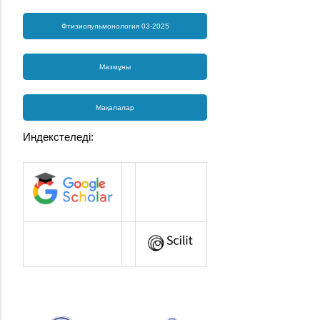
Фтизиопульмонология 03-2025
Мазмұны
Мақалалар
Индекстеледі: