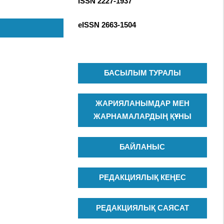
ISSN 2227-1937
R
c
C
h
eISSN
2663-1504
H
f
o
r
:
БАСЫЛЫМ ТУРАЛЫ
ЖАРИЯЛАНЫМДАР МЕН
ЖАРНАМАЛАРДЫҢ ҚҰНЫ
БАЙЛАНЫС
РЕДАКЦИЯЛЫҚ КЕҢЕС
РЕДАКЦИЯЛЫҚ САЯСАТ