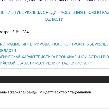
НЕНИЕ ТУБЕРКУЛЕЗА СРЕДИ НАСЕЛЕНИЯ В ЮЖНО-КА
ОБЛАСТИ
мотров /
1284
РОГРАММЫ ИНТЕГРИРОВАННОГО КОНТРОЛЯ ТУБЕРКУЛЕЗ
ОБЛАСТИ
ГИЧЕСКАЯ ХАРАКТЕРИСТИКА БРОНХИАЛЬНОЙ АСТМЫ В 
иясы
ДИЙСКОЙ ОБЛАСТИ РЕСПУБЛИКИ ТАДЖИКИСТАН
йыңыз жарияланбайды.
Міндетті өрістер
*
таңбаланған