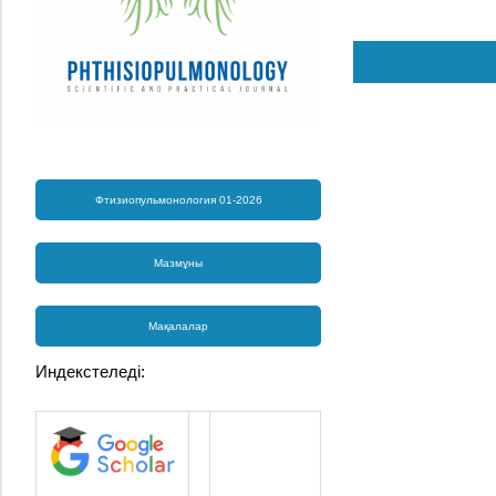
Фтизиопульмонология 01-2026
Мазмұны
Мақалалар
Индекстеледі: