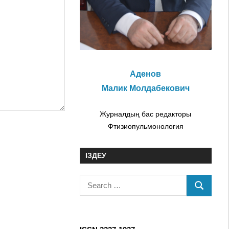
Аденов
Малик Молдабекович
Журналдың бас редакторы
Фтизиопульмонология
ІЗДЕУ
S
S
e
E
a
A
r