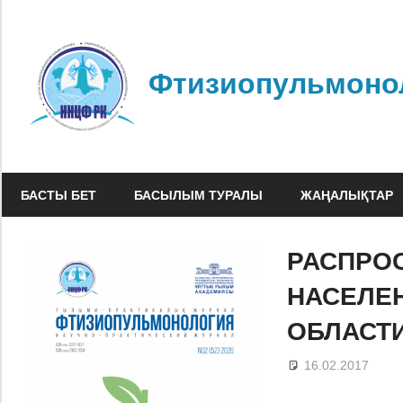
Skip
to
content
Фтизиопульмоно
БАСТЫ БЕТ
БАСЫЛЫМ ТУРАЛЫ
ЖАҢАЛЫҚТАР
РАСПРОС
НАСЕЛЕ
ОБЛАСТ
16.02.2017