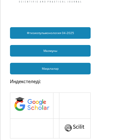
Фтизиопульмонология 04-2025
Мазмұны
Мақалалар
Индекстеледі: