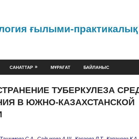
логия ғылыми-практикалық
САНАТТАР
МҰРАҒАТ
БАЙЛАНЫС
ТРАНЕНИЕ ТУБЕРКУЛЕЗА СРЕ
НИЯ В ЮЖНО-КАЗАХСТАНСКОЙ
И
admin
Ташимова С.А., Садыкова А.Ш., Касаева Л.Т., Капанова К.А.