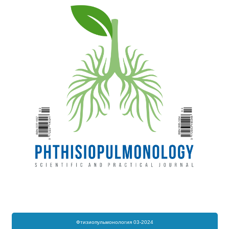
Фтизиопульмонология 03-2024