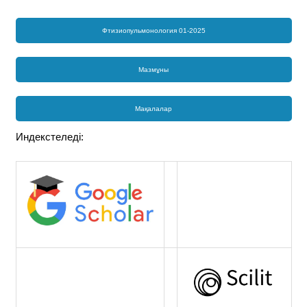
Фтизиопульмонология 01-2025
Мазмұны
Мақалалар
Индекстеледі: