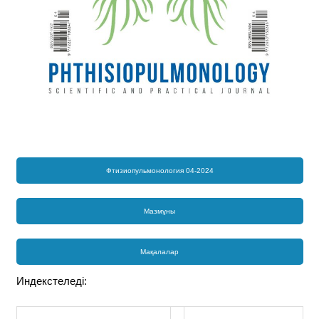
Фтизиопульмонология 04-2024
Мазмұны
Мақалалар
Индекстеледі: