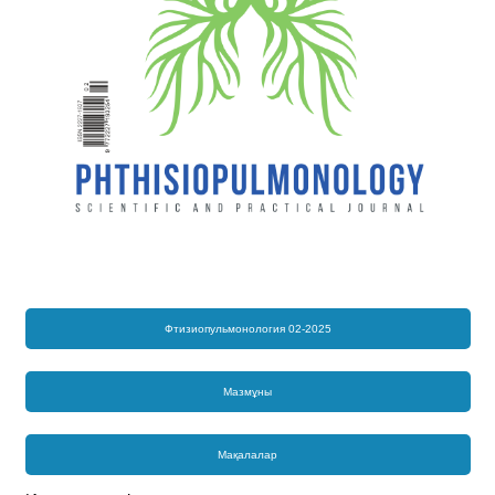
Фтизиопульмонология 02-2025
Мазмұны
Мақалалар