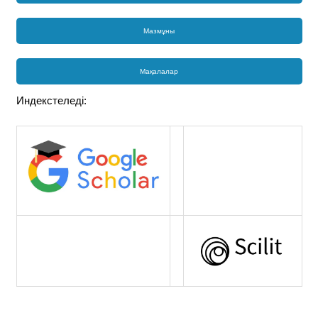
Мазмұны
Мақалалар
Индекстеледі: