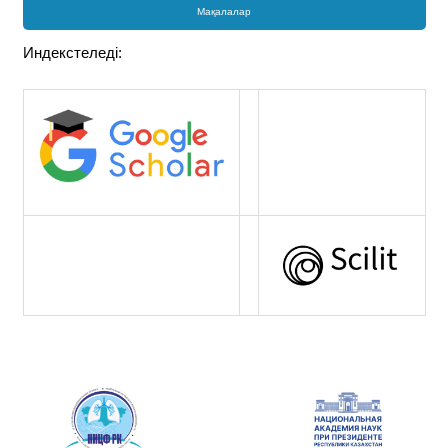
Мақалалар
Индекстеледі: