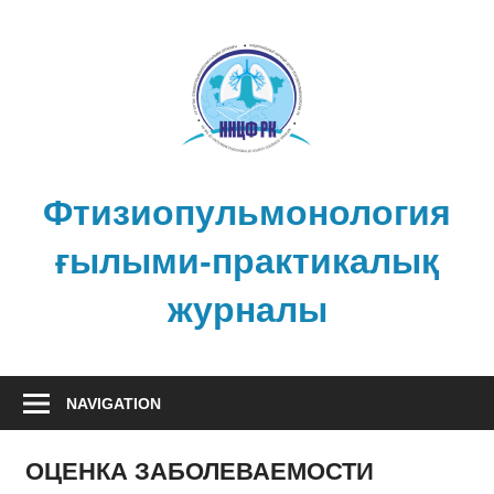
Skip
to
content
Фтизиопульмонология
ғылыми-практикалық
журналы
NAVIGATION
ОЦЕНКА ЗАБОЛЕВАЕМОСТИ