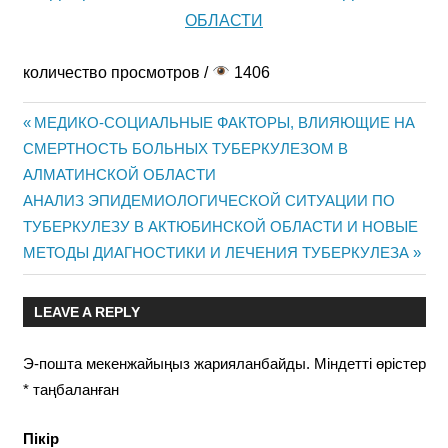
ОБЛАСТИ
количество просмотров /
1406
Previous
МЕДИКО-СОЦИАЛЬНЫЕ ФАКТОРЫ, ВЛИЯЮЩИЕ НА
Жазба
СМЕРТНОСТЬ БОЛЬНЫХ ТУБЕРКУЛЕЗОМ В
Post:
АЛМАТИНСКОЙ ОБЛАСТИ
навигациясы
Next
АНАЛИЗ ЭПИДЕМИОЛОГИЧЕСКОЙ СИТУАЦИИ ПО
Post:
ТУБЕРКУЛЕЗУ В АКТЮБИНСКОЙ ОБЛАСТИ И НОВЫЕ
МЕТОДЫ ДИАГНОСТИКИ И ЛЕЧЕНИЯ ТУБЕРКУЛЕЗА
LEAVE A REPLY
Э-пошта мекенжайыңыз жарияланбайды.
Міндетті өрістер
*
таңбаланған
Пікір