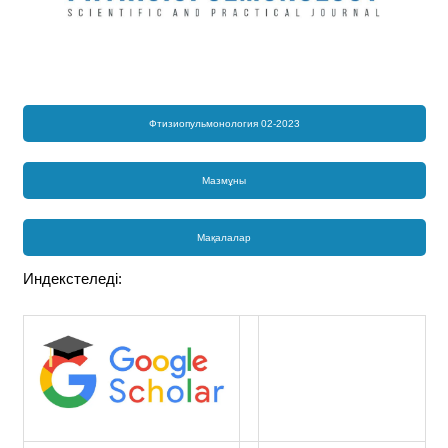
Фтизиопульмонология 02-2023
Мазмұны
Мақалалар
Индекстеледі: