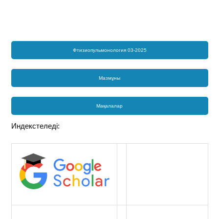
Фтизиопульмонология 03-2025
Мазмұны
Мақалалар
Индекстеледі: