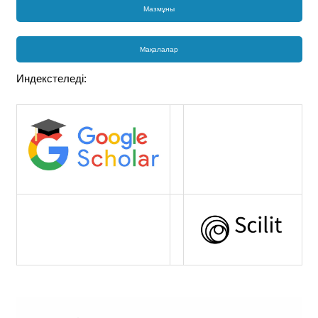
Мазмұны
Мақалалар
Индекстеледі: