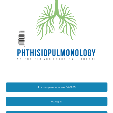
Фтизиопульмонология 04-2025
Мазмұны