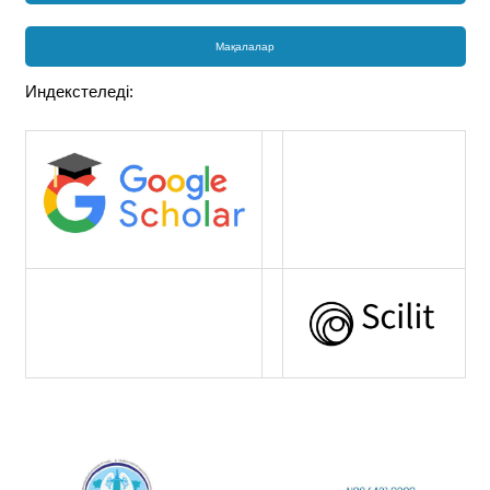
Мақалалар
Индекстеледі: