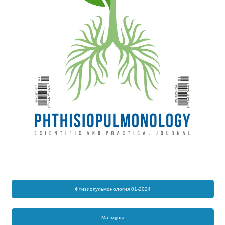
Фтизиопульмонология 01-2024
Мазмұны