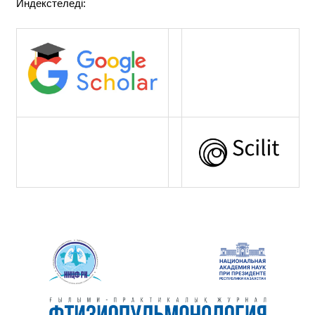
Индекстеледі: