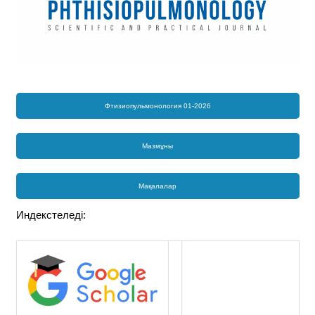
Фтизиопульмонология 01-2026
Мазмұны
Мақалалар
Индекстеледі: