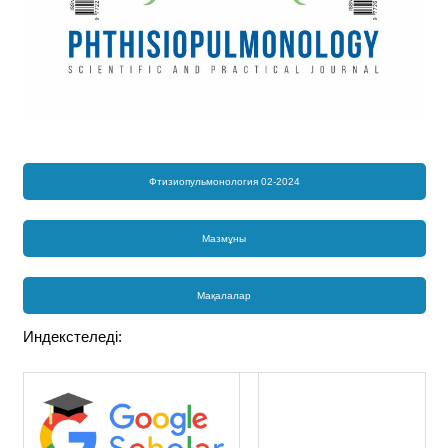
Фтизиопульмонология 02-2024
Мазмұны
Мақалалар
Индекстеледі: