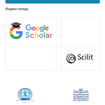
Индекстеледі: