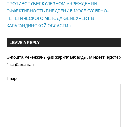
навигациясы
ПРОТИВОТУБЕРКУЛЕЗНОМ УЧРЕЖДЕНИИ
Next
ЭФФЕКТИВНОСТЬ ВНЕДРЕНИЯ МОЛЕКУЛЯРНО-
Post:
ГЕНЕТИЧЕСКОГО МЕТОДА GENEXPERT В
КАРАГАНДИНСКОЙ ОБЛАСТИ
LEAVE A REPLY
Э-пошта мекенжайыңыз жарияланбайды.
Міндетті өрістер
*
таңбаланған
Пікір