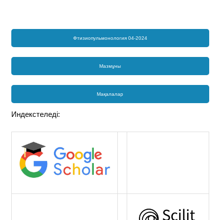
Фтизиопульмонология 04-2024
Мазмұны
Мақалалар
Индекстеледі: