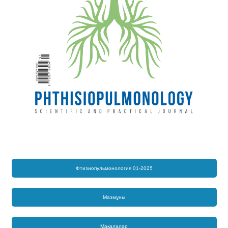
Фтизиопульмонология 01-2025
Мазмұны
Мақалалар