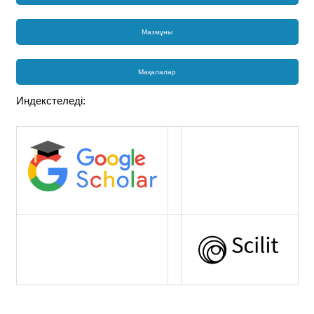
Мазмұны
Мақалалар
Индекстеледі: