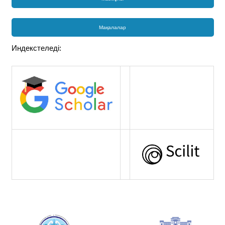
Мақалалар
Индекстеледі: