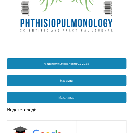
Фтизиопульмонология 01-2024
Мазмұны
Мақалалар
Индекстеледі: