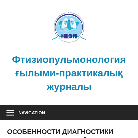
Skip
to
content
Фтизиопульмонология
ғылыми-практикалық
журналы
NAVIGATION
ОСОБЕННОСТИ ДИАГНОСТИКИ