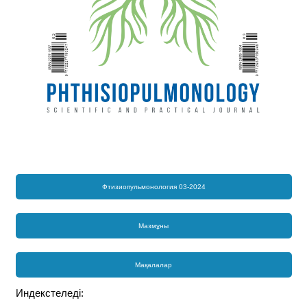
Фтизиопульмонология 03-2024
Мазмұны
Мақалалар
Индекстеледі: