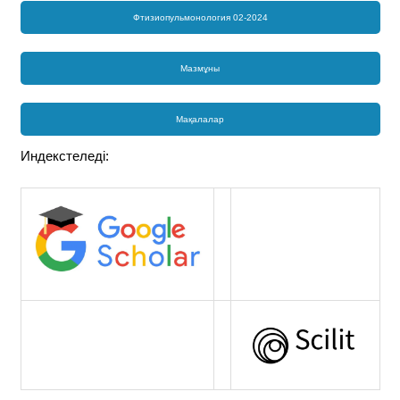
Фтизиопульмонология 02-2024
Мазмұны
Мақалалар
Индекстеледі: