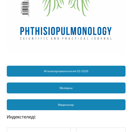
Фтизиопульмонология 02-2026
Мазмұны
Мақалалар
Индекстеледі: