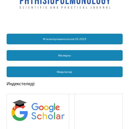
Фтизиопульмонология 02-2025
Мазмұны
Мақалалар
Индекстеледі: