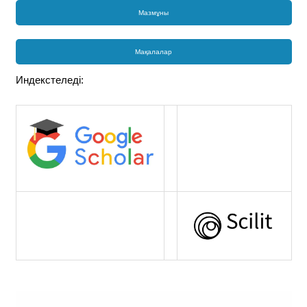
Мазмұны
Мақалалар
Индекстеледі: