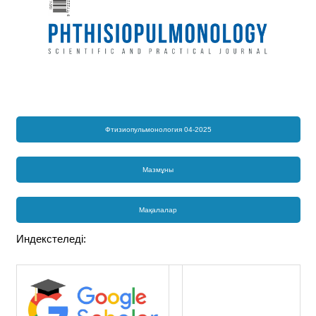
Фтизиопульмонология 04-2025
Мазмұны
Мақалалар
Индекстеледі: