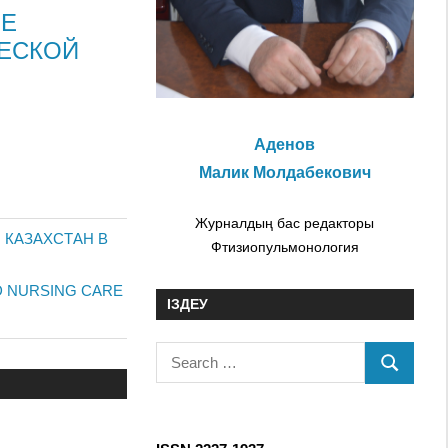
ЫЕ
ЧЕСКОЙ
Аденов
Малик Молдабекович
Журналдың бас редакторы
КАЗАХСТАН В
Фтизиопульмонология
D NURSING CARE
ІЗДЕУ
S
S
e
E
a
A
r