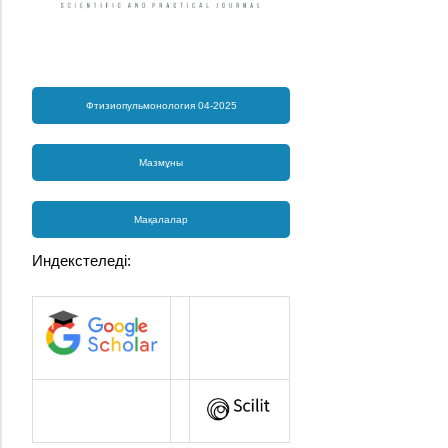
Фтизиопульмонология 04-2025
Мазмұны
Мақалалар
Индекстеледі: