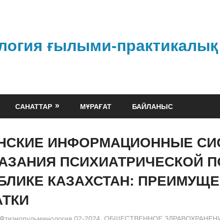
логия ғылыми-практикалық
САНАТТАР
МҰРАҒАТ
БАЙЛАНЫС
НСКИЕ ИНФОРМАЦИОННЫЕ СИ
КАЗАНИЯ ПСИХИАТРИЧЕСКОЙ 
БЛИКЕ КАЗАХСТАН: ПРЕИМУЩЕ
АТКИ
admin
Фтизиопульминология 02-2024
,
ОБЩЕСТВЕННОЕ ЗДРАВОХРАНЕН