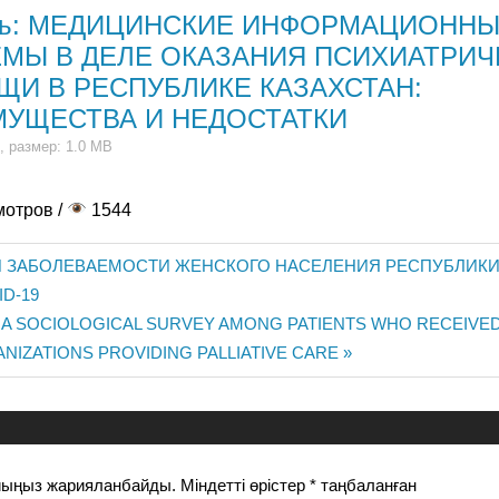
ть: МЕДИЦИНСКИЕ ИНФОРМАЦИОНН
МЫ В ДЕЛЕ ОКАЗАНИЯ ПСИХИАТРИ
И В РЕСПУБЛИКЕ КАЗАХСТАН:
УЩЕСТВА И НЕДОСТАТКИ
, размер: 1.0 MB
мотров /
1544
 ЗАБОЛЕВАЕМОСТИ ЖЕНСКОГО НАСЕЛЕНИЯ РЕСПУБЛИКИ 
D-19
 A SOCIOLOGICAL SURVEY AMONG PATIENTS WHO RECEIVE
иясы
ANIZATIONS PROVIDING PALLIATIVE CARE
йыңыз жарияланбайды.
Міндетті өрістер
*
таңбаланған