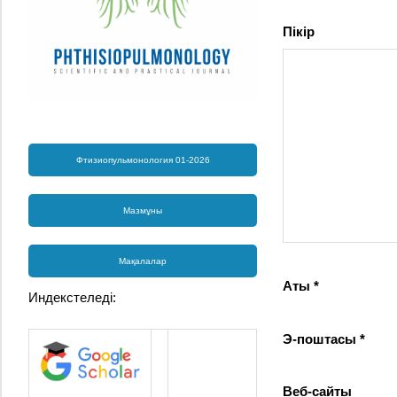
Пікір
Фтизиопульмонология 01-2026
Мазмұны
Мақалалар
Аты
*
Индекстеледі:
Э-поштасы
*
Веб-сайты