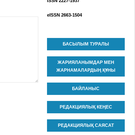
ISSN 2227-1937
R
c
C
h
eISSN
2663-1504
H
f
o
r
:
БАСЫЛЫМ ТУРАЛЫ
ЖАРИЯЛАНЫМДАР МЕН
ЖАРНАМАЛАРДЫҢ ҚҰНЫ
БАЙЛАНЫС
РЕДАКЦИЯЛЫҚ КЕҢЕС
РЕДАКЦИЯЛЫҚ САЯСАТ