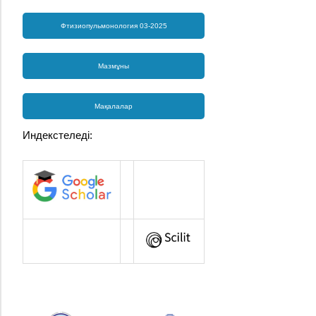
Фтизиопульмонология 03-2025
Мазмұны
Мақалалар
Индекстеледі: