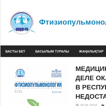
Skip
to
content
Фтизиопульмоно
БАСТЫ БЕТ
БАСЫЛЫМ ТУРАЛЫ
ЖАҢАЛЫҚТАР
МЕДИЦИ
ДЕЛЕ О
В РЕСПУ
НЕДОСТ
29.06.2024