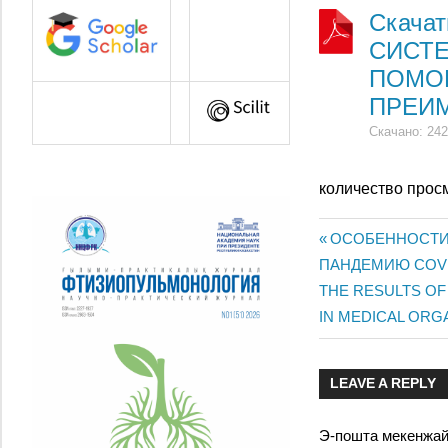
Скача
СИСТЕ
ПОМОЩ
ПРЕИМ
Скачано: 242
количество прос
Previous
ОСОБЕННОСТИ
Жазба
ПАНДЕМИЮ COVI
Post:
Next
THE RESULTS OF
навигац
Post:
IN MEDICAL ORG
LEAVE A REPLY
Э-пошта мекенжа