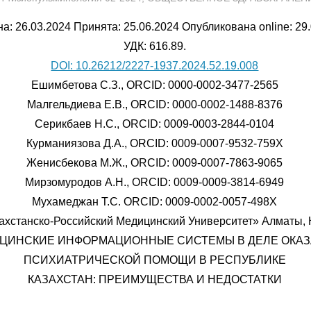
а: 26.03.2024 Принята: 25.06.2024 Опубликована online: 29
УДК: 616.89.
DOI: 10.26212/2227-1937.2024.52.19.008
Ешимбетова С.З., ORCID: 0000-0002-3477-2565
Малгельдиева Е.В., ORCID: 0000-0002-1488-8376
Серикбаев Н.С., ORCID: 0009-0003-2844-0104
Курманиязова Д.А., ORCID: 0009-0007-9532-759X
Женисбекова М.Ж., ORCID: 0009-0007-7863-9065
Мирзомуродов А.Н., ORCID: 0009-0009-3814-6949
Мухамеджан Т.С. ORCID: 0009-0002-0057-498Х
ахстанско-Российский Медицинский Университет» Алматы, 
ЦИНСКИЕ ИНФОРМАЦИОННЫЕ СИСТЕМЫ В ДЕЛЕ ОКА
ПСИХИАТРИЧЕСКОЙ ПОМОЩИ В РЕСПУБЛИКЕ
КАЗАХСТАН: ПРЕИМУЩЕСТВА И НЕДОСТАТКИ