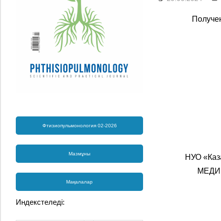
Получен
Фтизиопульмонология 02-2026
Мазмұны
НУО «Каз
МЕДИ
Мақалалар
Индекстеледі: