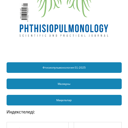
Фтизиопульмонология 01-2025
Мазмұны
Мақалалар
Индекстеледі: