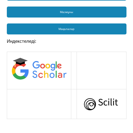
Мазмұны
Мақалалар
Индекстеледі: