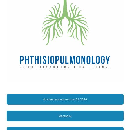
Фтизиопульмонология 01-2026
Мазмұны