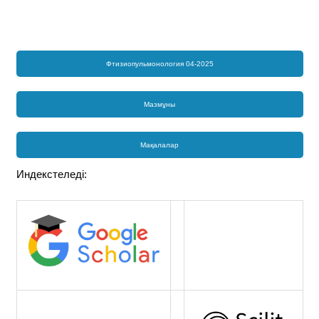
Фтизиопульмонология 04-2025
Мазмұны
Мақалалар
Индекстеледі: