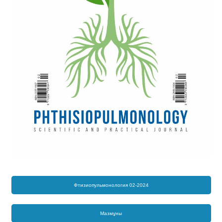
Фтизиопульмонология 02-2024
Мазмұны