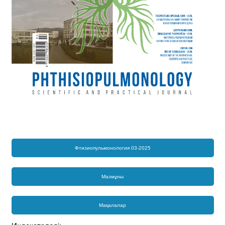
Фтизиопульмонология 03-2025
Мазмұны
Мақалалар