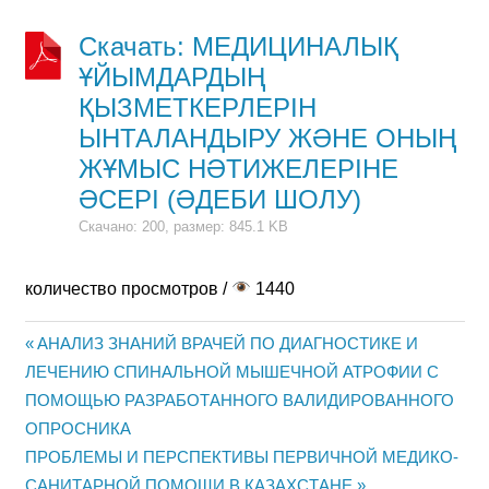
Скачать: МЕДИЦИНАЛЫҚ
ҰЙЫМДАРДЫҢ
ҚЫЗМЕТКЕРЛЕРІН
ЫНТАЛАНДЫРУ ЖӘНЕ ОНЫҢ
ЖҰМЫС НӘТИЖЕЛЕРІНЕ
ӘСЕРІ (ӘДЕБИ ШОЛУ)
Скачано: 200, размер: 845.1 KB
количество просмотров /
1440
Previous
АНАЛИЗ ЗНАНИЙ ВРАЧЕЙ ПО ДИАГНОСТИКЕ И
Жазба
ЛЕЧЕНИЮ СПИНАЛЬНОЙ МЫШЕЧНОЙ АТРОФИИ С
Post:
ПОМОЩЬЮ РАЗРАБОТАННОГО ВАЛИДИРОВАННОГО
навигациясы
ОПРОСНИКА
Next
ПРОБЛЕМЫ И ПЕРСПЕКТИВЫ ПЕРВИЧНОЙ МЕДИКО-
Post:
САНИТАРНОЙ ПОМОЩИ В КАЗАХСТАНЕ