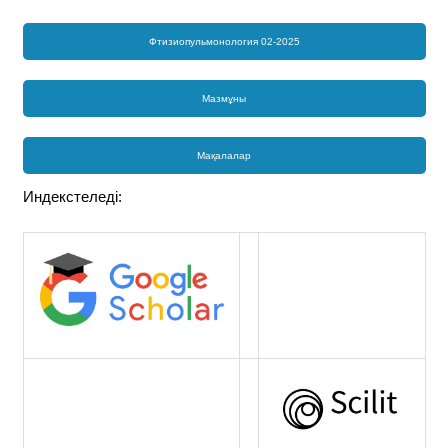
Фтизиопульмонология 02-2025
Мазмұны
Мақалалар
Индекстеледі: