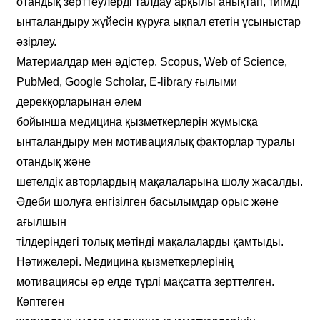
отандық зерттеулерді талдау арқылы анықтап, тиімді
ынталандыру жүйесін құруға ықпал ететін ұсыныстар
әзірлеу.
Материалдар мен әдістер. Scopus, Web of Science,
PubMed, Google Scholar, Е-library ғылыми
дерекқорларынан әлем
бойынша медицина қызметкерлерін жұмысқа
ынталандыру мен мотивациялық факторлар туралы
отандық және
шетелдік авторлардың мақалаларына шолу жасалды.
Әдеби шолуға енгізілген басылымдар орыс және
ағылшын
тілдеріндегі толық мәтінді мақалаларды қамтыды.
Нәтижелері. Медицина қызметкерлерінің
мотивациясы әр елде түрлі мақсатта зерттелген.
Көптеген