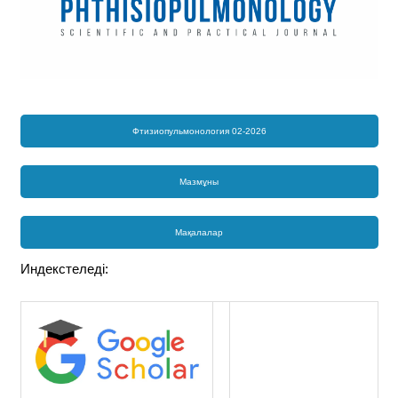
Фтизиопульмонология 02-2026
Мазмұны
Мақалалар
Индекстеледі: