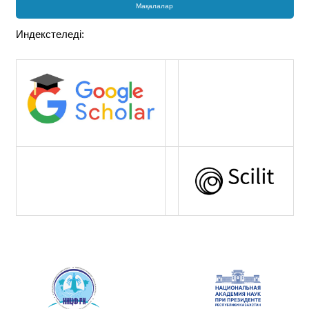
Мақалалар
Индекстеледі: