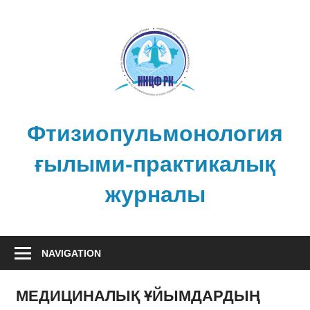
Skip
to
content
Фтизиопульмонология
ғылыми-практикалық
журналы
NAVIGATION
МЕДИЦИНАЛЫҚ ҰЙЫМДАРДЫҢ