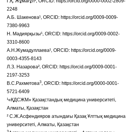
Г.Қ. Жұмағұл¹, ORCID: https://orcid.org/0000-0002-2809-
2248
А.Б. Шакенова¹, ORCID: https://orcid.org/0009-0009-
7380-9963
Н. Мәдиярқызы¹, ORCID: https://orcid.org/0009-0002-
3310-8600
А.Н.Жумадуллаева¹, ORCID: https://orcid.org/0009-
0003-4355-8143
Л.З. Назарова², ORCID: https://orcid.org/0009-0001-
2197-3253
3
В.С.Рахметова
, ORCID: https://orcid.org/0000-0001-
5721-6409
¹«ҚДСЖМ» Қазақстандық медицина университеті,
Алматы, Қазақстан
² С.Ж.Асфендияров атындағы Қазақ Ұлттық медицина
университеті, Алматы, Қазақстан
3