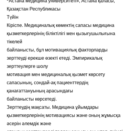
Астана медицина университеті», Астана қаласы,
Қазақстан Республикасы
Түйін
Кіріспе. Медициналық көмектің сапасы медицина
қызметкерлерінің біліктілігі мен қызығушылығына
тікелей
байланысты, бұл мотивациялық факторларды
зерттеуді ерекше өзекті етеді. Эмпирикалық
зерттеулерге шолу
мотивация мен медициналық қызмет көрсету
сапасының, сондай-ақ пациенттердің
қанағаттануының арасындағы
байланысты көрсетеді.
Зерттеудің мақсаты. Медицина ұйымдары
қызметкерлерінің мотивациясы және оның жұмысқа
әсерін әлемдік және