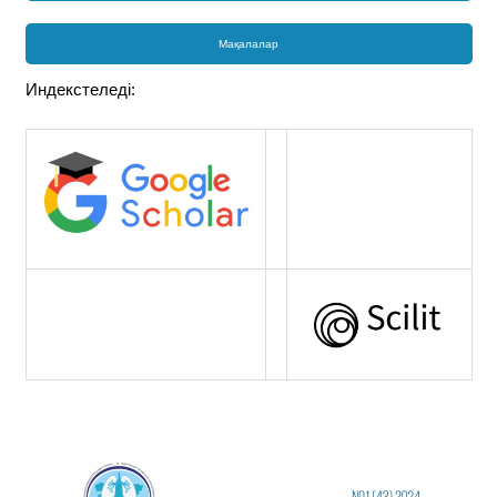
Мақалалар
Индекстеледі: