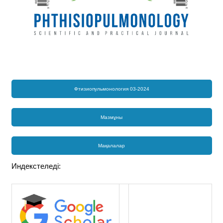
Фтизиопульмонология 03-2024
Мазмұны
Мақалалар
Индекстеледі: