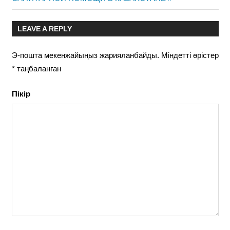
LEAVE A REPLY
Э-пошта мекенжайыңыз жарияланбайды.
Міндетті өрістер
*
таңбаланған
Пікір