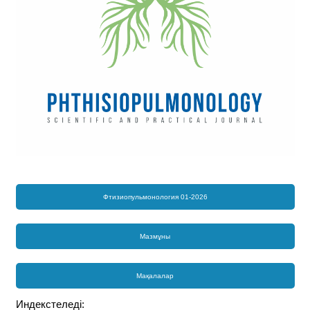
Фтизиопульмонология 01-2026
Мазмұны
Мақалалар
Индекстеледі: