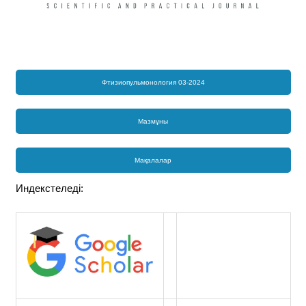
Фтизиопульмонология 03-2024
Мазмұны
Мақалалар
Индекстеледі: