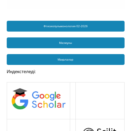
Фтизиопульмонология 02-2026
Мазмұны
Мақалалар
Индекстеледі: