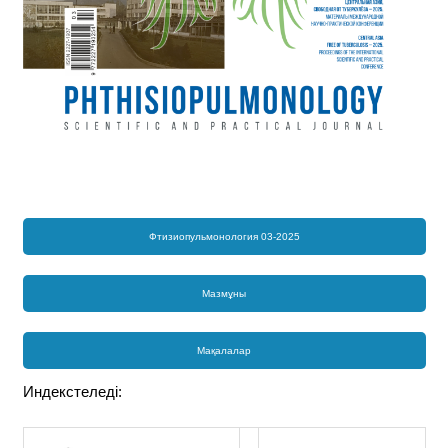
Фтизиопульмонология 03-2025
Мазмұны
Мақалалар
Индекстеледі: