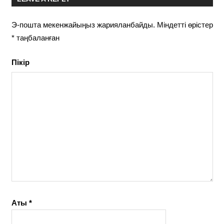
Э-пошта мекенжайыңыз жарияланбайды.
Міндетті өрістер
*
таңбаланған
Пікір
Аты
*