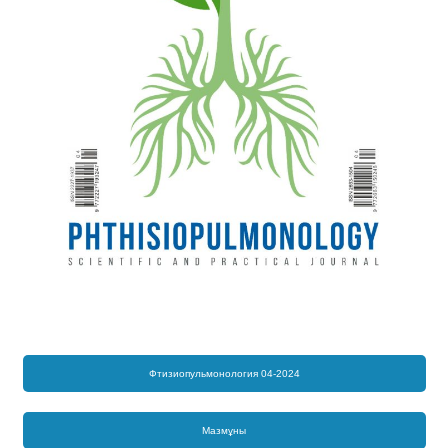
Фтизиопульмонология 04-2024
Мазмұны