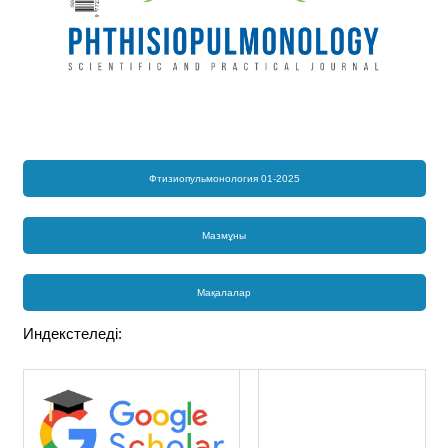
Фтизиопульмонология 01-2025
Мазмұны
Мақалалар
Индекстеледі: