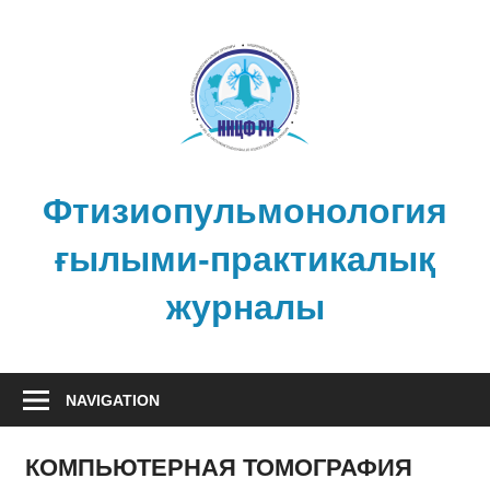
Skip
to
content
Фтизиопульмонология
ғылыми-практикалық
журналы
NAVIGATION
КОМПЬЮТЕРНАЯ ТОМОГРАФИЯ