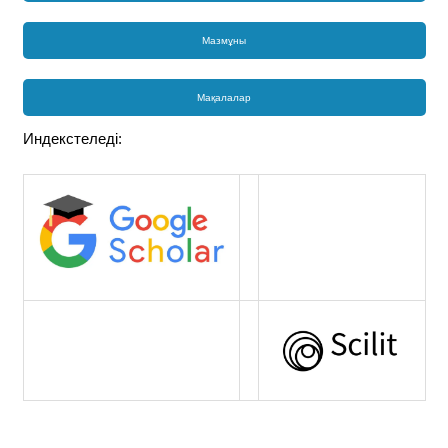
Мазмұны
Мақалалар
Индекстеледі: