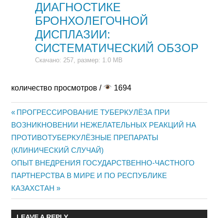
ДИАГНОСТИКЕ
БРОНХОЛЕГОЧНОЙ
ДИСПЛАЗИИ:
СИСТЕМАТИЧЕСКИЙ ОБЗОР
Скачано: 257, размер: 1.0 MB
количество просмотров /
1694
Previous
ПРОГРЕССИРОВАНИЕ ТУБЕРКУЛЁЗА ПРИ
Жазба
ВОЗНИКНОВЕНИИ НЕЖЕЛАТЕЛЬНЫХ РЕАКЦИЙ НА
Post:
ПРОТИВОТУБЕРКУЛЁЗНЫЕ ПРЕПАРАТЫ
навигациясы
(КЛИНИЧЕСКИЙ СЛУЧАЙ)
Next
ОПЫТ ВНЕДРЕНИЯ ГОСУДАРСТВЕННО-ЧАСТНОГО
Post:
ПАРТНЕРСТВА В МИРЕ И ПО РЕСПУБЛИКЕ
КАЗАХСТАН
LEAVE A REPLY