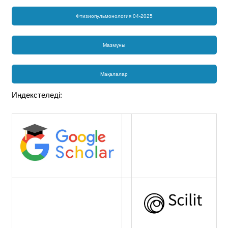
Фтизиопульмонология 04-2025
Мазмұны
Мақалалар
Индекстеледі: