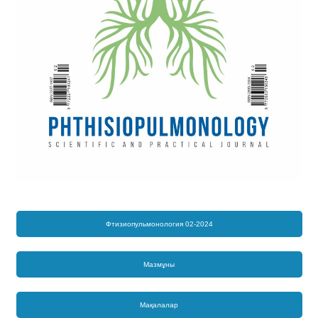
Фтизиопульмонология 02-2024
Мазмұны
Мақалалар