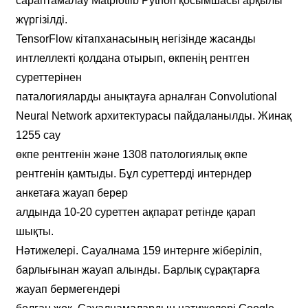
сараптамалау Matplotlib Python қосымшасы арқылы
жүргізілді.
TensorFlow кітапханасының негізінде жасанды
интлеллекті қолдана отырып, өкпенің рентген
суреттерінен
паталогияларды анықтауға арналған Convolutional
Neural Network архитектурасы пайдаланылды. Жинақ
1255 сау
өкпе рентгенін және 1308 патологиялық өкпе
рентгенін қамтыды. Бұл суреттерді интерндер
анкетаға жауап берер
алдында 10-20 суреттен ақпарат ретінде қарап
шықты.
Нәтижелері. Сауалнама 159 интернге жіберіліп,
барлығынан жауап алынды. Барлық сұрақтарға
жауап бермегендері