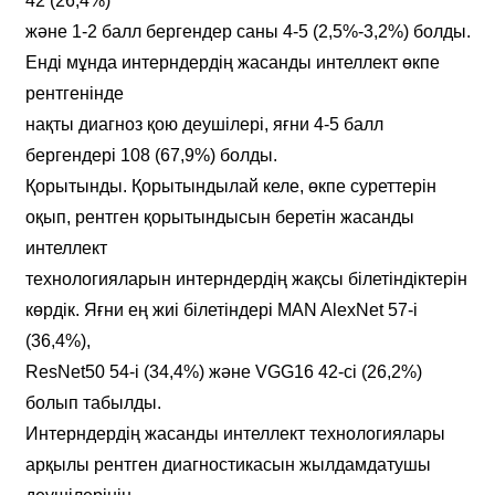
42 (26,4%)
және 1-2 балл бергендер саны 4-5 (2,5%-3,2%) болды.
Енді мұнда интерндердің жасанды интеллект өкпе
рентгенінде
нақты диагноз қою деушілері, яғни 4-5 балл
бергендері 108 (67,9%) болды.
Қорытынды. Қорытындылай келе, өкпе суреттерін
оқып, рентген қорытындысын беретін жасанды
интеллект
технологияларын интерндердің жақсы білетіндіктерін
көрдік. Яғни ең жиі білетіндері MAN AlexNet 57-і
(36,4%),
ResNet50 54-і (34,4%) және VGG16 42-сі (26,2%)
болып табылды.
Интерндердің жасанды интеллект технологиялары
арқылы рентген диагностикасын жылдамдатушы