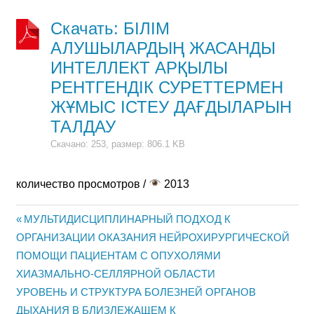
Скачать: БІЛІМ
АЛУШЫЛАРДЫҢ ЖАСАНДЫ
ИНТЕЛЛЕКТ АРҚЫЛЫ
РЕНТГЕНДІК СУРЕТТЕРМЕН
ЖҰМЫС ІСТЕУ ДАҒДЫЛАРЫН
ТАЛДАУ
Скачано: 253, размер: 806.1 KB
количество просмотров /
2013
Previous
МУЛЬТИДИСЦИПЛИНАРНЫЙ ПОДХОД К
Жазба
ОРГАНИЗАЦИИ ОКАЗАНИЯ НЕЙРОХИРУРГИЧЕСКОЙ
Post:
ПОМОЩИ ПАЦИЕНТАМ С ОПУХОЛЯМИ
навигациясы
ХИАЗМАЛЬНО-СЕЛЛЯРНОЙ ОБЛАСТИ
Next
УРОВЕНЬ И СТРУКТУРА БОЛЕЗНЕЙ ОРГАНОВ
Post:
ДЫХАНИЯ В БЛИЗЛЕЖАЩЕМ К