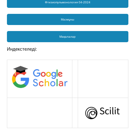
Фтизиопульмонология 04-2024
Мазмұны
Мақалалар
Индекстеледі: