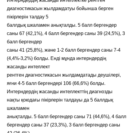
Интерндердің жасанды интеллектке рентген
диагностикасын жылдамдатуы бойынша берген
пікірлерін талдау 5
баллдық шкаламен анықталды. 5 балл бергендер
саны 67 (42,1%), 4 балл бергендер саны 39 (24,5%), 3
балл бергендер
саны 41 (25,8%), және 1-2 балл бергендер саны 7-4
(4,4%-3,2%) болды. Енді мұнда интерндердің
жасанды интеллект
рентген диагностикасын жылдамдатады деушілері,
яғни 4-5 балл бергендері 106 (66,6%) болды.
Интерндердің жасанды интеллекттің диагнозды
нақты қоюдағы пікірлерін талдауы да 5 баллдық
шкаламен
анықталды. 5 балл бергендер саны 71 (44,6%), 4 балл
бергендер саны 37 (23,3%), 3 балл бергендер саны