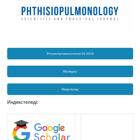
Фтизиопульмонология 02-2026
Мазмұны
Мақалалар
Индекстеледі: