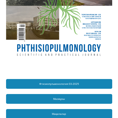
Фтизиопульмонология 03-2025
Мазмұны
Мақалалар