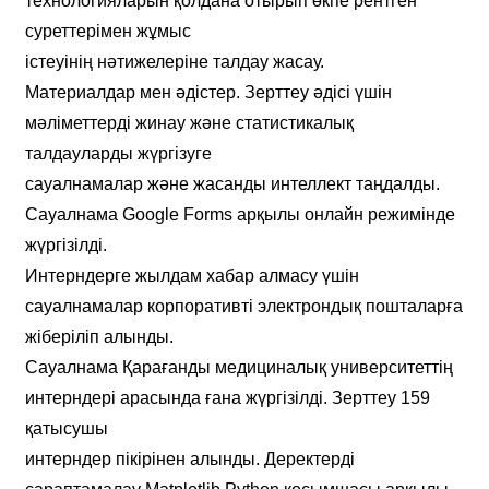
технологияларын қолдана отырып өкпе рентген
суреттерімен жұмыс
істеуінің нәтижелеріне талдау жасау.
Материалдар мен әдістер. Зерттеу әдісі үшін
мәліметтерді жинау және статистикалық
талдауларды жүргізуге
сауалнамалар және жасанды интеллект таңдалды.
Сауалнама Google Forms арқылы онлайн режимінде
жүргізілді.
Интерндерге жылдам хабар алмасу үшін
сауалнамалар корпоративті электрондық пошталарға
жіберіліп алынды.
Сауалнама Қарағанды медициналық университеттің
интерндері арасында ғана жүргізілді. Зерттеу 159
қатысушы
интерндер пікірінен алынды. Деректерді