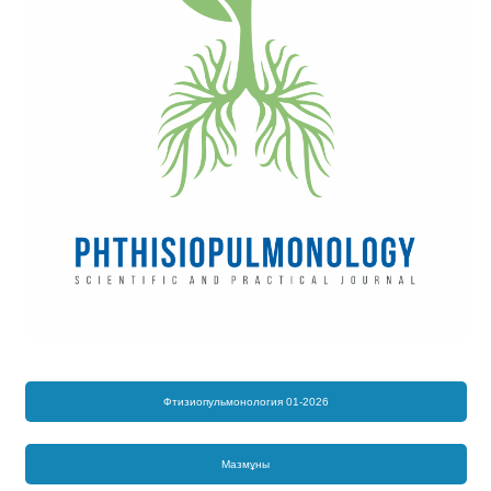
Фтизиопульмонология 01-2026
Мазмұны