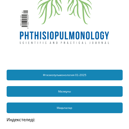
Фтизиопульмонология 01-2025
Мазмұны
Мақалалар
Индекстеледі: