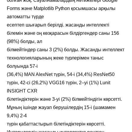
болған жоқ. Сауалнамалардың нәтижелері Google
Forms және Matplotlib Python қосымшасы арқылы
автоматты түрде
есептеп шығарып берілді. жасанды интеллекті
білемін және оң көзқарасын білдіргендер саны 156
(98%) болды, ал
білмейтіндер саны 3 (2%) болды. Жасанды интеллект
технологияларының жеке түрлерімен таныс
болуында 57-і
(36,4%) MAN AlexNet түрін, 54-і (34,4%) ResNet50
түрін, 42-сі (26,2%) VGG16 түрін, 2–уі (1%) Lunit
INSIGHT CXR
білетіндіктерін және 3-уі (2%) білмейтіндігін көрсетті.
Мұның ішінде жауап берушілердің 15-і (шамамен
9,4%) 2-4
түрін қабаттастырып білетіндіктерін көрсетті.