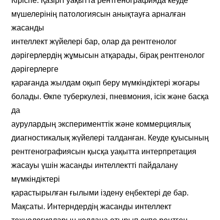
Кіріспе. Қазіргі уақытта рентгенографияда кеуде
мүшелерінің патологиясын анықтауға арналған
жасанды
интеллект жүйелері бар, олар да рентгенолог
дәрігерлердің жұмысын атқарады, бірақ рентгенолог
дәрігерлерге
қарағанда жылдам оқып беру мүмкіндіктері жоғары
болады. Өкпе туберкулезі, пневмония, ісік және басқа
да
аурулардың эксперименттік және коммерциялық
диагностикалық жүйелері талданған. Кеуде қуысының
рентгенографиясын қысқа уақытта интерпретация
жасауы үшін жасанды интеллектті пайдалану
мүмкіндіктері
қарастырылған ғылыми іздену еңбектері де бар.
Мақсаты. Интерндердің жасанды интеллект