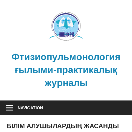
Skip
to
content
Фтизиопульмонология
ғылыми-практикалық
журналы
NAVIGATION
БІЛІМ АЛУШЫЛАРДЫҢ ЖАСАНДЫ