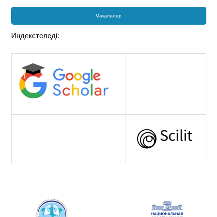
Мақалалар
Индекстеледі: