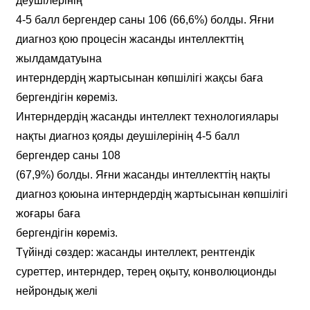
деушілерінің
4-5 балл бергендер саны 106 (66,6%) болды. Яғни
диагноз қою процесін жасанды интеллекттің
жылдамдатуына
интерндердің жартысынан көпшілігі жақсы баға
бергендігін көреміз.
Интерндердің жасанды интеллект технологиялары
нақты диагноз қояды деушілерінің 4-5 балл
бергендер саны 108
(67,9%) болды. Яғни жасанды интеллекттің нақты
диагноз қоюына интерндердің жартысынан көпшілігі
жоғары баға
бергендігін көреміз.
Түйінді сөздер: жасанды интеллект, рентгендік
суреттер, интерндер, терең оқыту, конволюционды
нейрондық желі