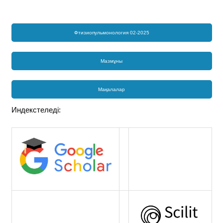
Фтизиопульмонология 02-2025
Мазмұны
Мақалалар
Индекстеледі: