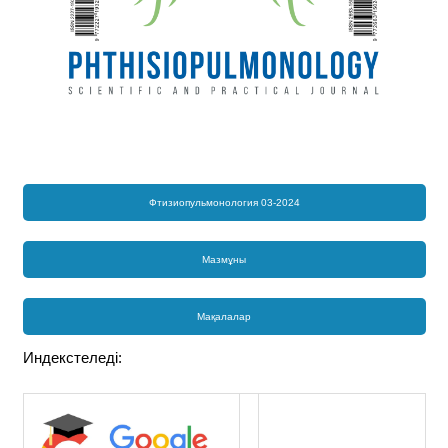
Фтизиопульмонология 03-2024
Мазмұны
Мақалалар
Индекстеледі: