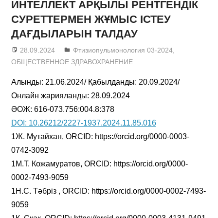
ИНТЕЛЛЕКТ АРҚЫЛЫ РЕНТГЕНДІК
СУРЕТТЕРМЕН ЖҰМЫС ІСТЕУ
ДАҒДЫЛАРЫН ТАЛДАУ
28.09.2024
admin
Фтизиопульмонология 03-2024
,
ОБЩЕСТВЕННОЕ ЗДРАВОХРАНЕНИЕ
Алынды: 21.06.2024/ Қабылданды: 20.09.2024/
Онлайн жарияланды: 28.09.2024
ӘОЖ: 616-073.756:004.8:378
DOI: 10.26212/2227-1937.2024.11.85.016
1Ж. Мутайхан, ORCID: https://orcid.org/0000-0003-
0742-3092
1М.Т. Кожамуратов, ORCID: https://orcid.org/0000-
0002-7493-9059
1Н.С. Тәбріз , ORCID: https://orcid.org/0000-0002-7493-
9059