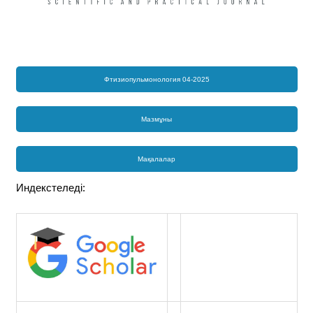
Фтизиопульмонология 04-2025
Мазмұны
Мақалалар
Индекстеледі: